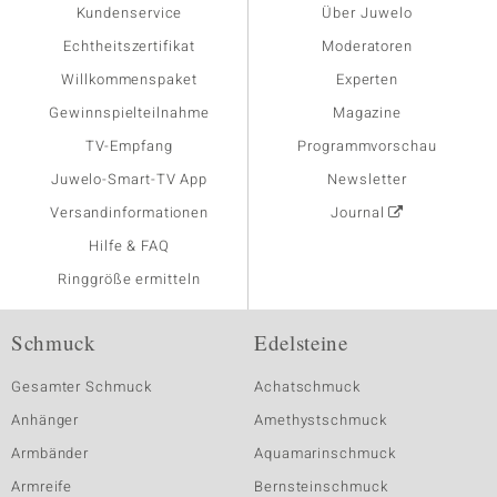
Kundenservice
Über Juwelo
Echtheitszertifikat
Moderatoren
Willkommenspaket
Experten
Gewinnspielteilnahme
Magazine
TV-Empfang
Programmvorschau
Juwelo-Smart-TV App
Newsletter
Versandinformationen
Journal
Hilfe & FAQ
Ringgröße ermitteln
Schmuck
Edelsteine
Gesamter Schmuck
Achatschmuck
Anhänger
Amethystschmuck
Armbänder
Aquamarinschmuck
Armreife
Bernsteinschmuck