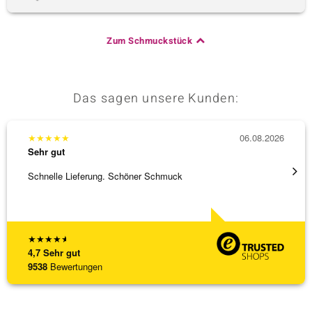
Zum Schmuckstück
Das sagen unsere Kunden:
★
★
★
★
★
06.08.2026
★
★
★
Sehr gut
Sehr g
Schnelle Lieferung. Schöner Schmuck
Top Qu
★
★
★
★
★
4,7
Sehr gut
9538
Bewertungen