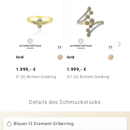
 JUWELO
remonti
uca
no Collection
17
17
ENTS BY DE MELO
Gold
Gold
Gold
va
1.999,- €
1.999,- €
399,-
IF (D) Brillant-Goldring
SI1 (G) Brillant-Goldring
Weißer
otenier
 1894 Collection
Details des Schmuckstücks
ana
Blauer I3 Diamant-Silberring