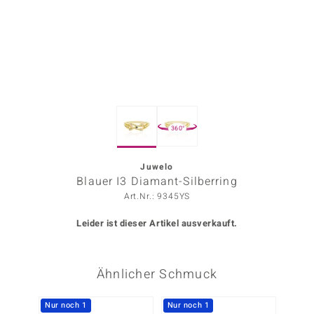
ors Edition
ana
Prince Designs
360°
o
Chic
Juwelo
Blauer I3 Diamant-Silberring
insell
Art.Nr.: 9345YS
n Vogue
Leider ist dieser Artikel ausverkauft.
 Show
Ähnlicher Schmuck
o Paraíso
Classics
Nur noch 1
Nur noch 1
Nur n