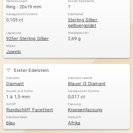
Abmessungen
Anzahl Edelsteine
Ring - 20x19 mm
7
Karatgewicht Summe
Edelmetall
0,105 ct
Sterling Silber,
& Classics
gelbvergoldet
Minerale
Legierung
Metallgewicht
925er Sterling Silber
2,69 g
Marke
Juwelo
Erster Edelstein
Edelstein
Edelsteinvarietät
Diamant
Blauer I3 Diamant
Anzahl und Größe
Karatgewicht Summe
1 à 1,5 mm
0,017 ct
Schliff
Fassung
Rundschliff, Facettiert
Krappenfassung
Edelsteinfarbe
Herkunft
blau
Afrika