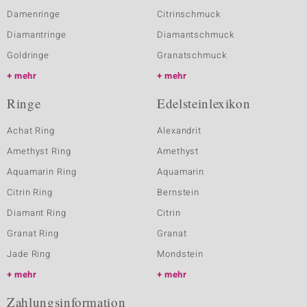
Damenringe
Citrinschmuck
Diamantringe
Diamantschmuck
Goldringe
Granatschmuck
mehr
mehr
Ringe
Edelsteinlexikon
Achat Ring
Alexandrit
Amethyst Ring
Amethyst
Aquamarin Ring
Aquamarin
Citrin Ring
Bernstein
Diamant Ring
Citrin
Granat Ring
Granat
Jade Ring
Mondstein
mehr
mehr
Zahlungsinformation