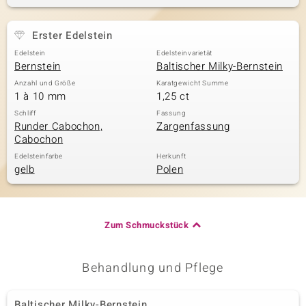
Erster Edelstein
& Classics
Edelstein
Edelsteinvarietät
Bernstein
Baltischer Milky-Bernstein
Minerale
Anzahl und Größe
Karatgewicht Summe
1 à 10 mm
1,25 ct
Schliff
Fassung
Runder Cabochon,
Zargenfassung
Cabochon
Edelsteinfarbe
Herkunft
gelb
Polen
Zum Schmuckstück
Behandlung und Pflege
Baltischer Milky-Bernstein