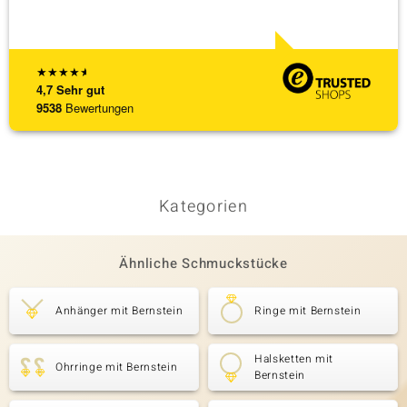
Bearbe
[ weite
★
★
★
★
★
4,7
Sehr gut
9538
Bewertungen
Kategorien
Ähnliche Schmuckstücke
Anhänger mit Bernstein
Ringe mit Bernstein
Halsketten mit
Ohrringe mit Bernstein
Bernstein