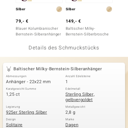
 JUWELO
Silber
Silber
Silber
remonti
79,- €
149,- €
99,- 
Blauer Kolumbianischer
Baltischer Milky-
Baltisc
uca
Bernstein-Silberanhänger
Bernstein-Silberbrosche
Bernst
no Collection
Details des Schmuckstücks
ENTS BY DE MELO
va
Baltischer Milky-Bernstein-Silberanhänger
Abmessungen
Anzahl Edelsteine
otenier
Anhänger - 22x22 mm
1
 1894 Collection
Karatgewicht Summe
Edelmetall
1,25 ct
Sterling Silber,
gelbvergoldet
Legierung
Metallgewicht
925er Sterling Silber
2,8 g
ana
Design
Marke
Solitaire
Dagen