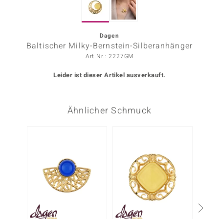
ors Edition
ana
Dagen
Baltischer Milky-Bernstein-Silberanhänger
Art.Nr.: 2227GM
Prince Designs
Leider ist dieser Artikel ausverkauft.
o
Ähnlicher Schmuck
Chic
insell
n Vogue
 Show
o Paraíso
Classics