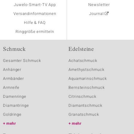
Juwelo-Smart-TV App
Newsletter
Versandinformationen
Journal
Hilfe & FAQ
Ringgröße ermitteln
Schmuck
Edelsteine
Gesamter Schmuck
Achatschmuck
Anhänger
Amethystschmuck
Armbänder
Aquamarinschmuck
Armreife
Bernsteinschmuck
Damenringe
Citrinschmuck
Diamantringe
Diamantschmuck
Goldringe
Granatschmuck
mehr
mehr