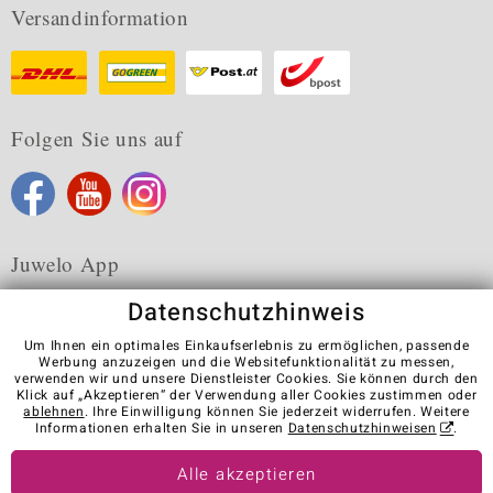
Versandinformation
Folgen Sie uns auf
Juwelo App
Datenschutzhinweis
Um Ihnen ein optimales Einkaufserlebnis zu ermöglichen, passende
Werbung anzuzeigen und die Websitefunktionalität zu messen,
verwenden wir und unsere Dienstleister Cookies. Sie können durch den
Karriere
AGB
Datenschutz
Cookies
Impressum
Klick auf „Akzeptieren“ der Verwendung aller Cookies zustimmen oder
Kontakt
Vertrag widerrufen
ablehnen
. Ihre Einwilligung können Sie jederzeit widerrufen. Weitere
Informationen erhalten Sie in unseren
Datenschutzhinweisen
.
Visit our stores in other countries:
Alle akzeptieren