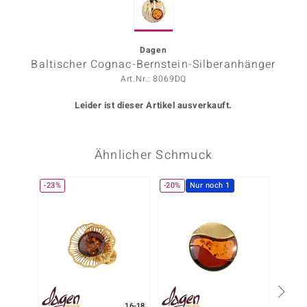
ors Edition
ana
Dagen
Baltischer Cognac-Bernstein-Silberanhänger
Art.Nr.: 8069DQ
Prince Designs
Leider ist dieser Artikel ausverkauft.
o
Ähnlicher Schmuck
Chic
insell
-23%
-20%
Nur noch 1
-30%
n Vogue
 Show
o Paraíso
Classics
16-18