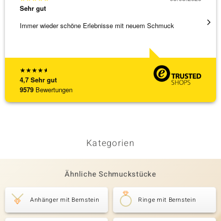
Sehr gut
Sehr g
Immer wieder schöne Erlebnisse mit neuem Schmuck
Schöne
★
★
★
★
★
4,7
Sehr gut
9579
Bewertungen
Kategorien
Ähnliche Schmuckstücke
Anhänger mit Bernstein
Ringe mit Bernstein