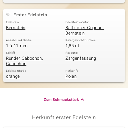
Erster Edelstein
& Classics
Edelstein
Edelsteinvarietät
Bernstein
Baltischer Cognac-
Minerale
Bernstein
Anzahl und Größe
Karatgewicht Summe
1 à 11 mm
1,85 ct
Schliff
Fassung
Runder Cabochon,
Zargenfassung
Cabochon
Edelsteinfarbe
Herkunft
orange
Polen
Zum Schmuckstück
Herkunft erster Edelstein