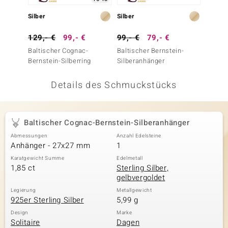
 JUWELO
Silber
Silber
Silber
remonti
129,- €
99,- €
99,- €
79,- €
99,- 
Baltischer Cognac-
Baltischer Bernstein-
Baltisc
uca
Bernstein-Silberring
Silberanhänger
Bernst
no Collection
Details des Schmuckstücks
ENTS BY DE MELO
va
Baltischer Cognac-Bernstein-Silberanhänger
Abmessungen
Anzahl Edelsteine
otenier
Anhänger - 27x27 mm
1
 1894 Collection
Karatgewicht Summe
Edelmetall
1,85 ct
Sterling Silber,
gelbvergoldet
Legierung
Metallgewicht
925er Sterling Silber
5,99 g
ana
Design
Marke
Solitaire
Dagen