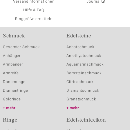
Versandinformationen
Journal
Hilfe & FAQ
Ringgröße ermitteln
Schmuck
Edelsteine
Gesamter Schmuck
Achatschmuck
Anhänger
Amethystschmuck
Armbänder
Aquamarinschmuck
Armreife
Bernsteinschmuck
Damenringe
Citrinschmuck
Diamantringe
Diamantschmuck
Goldringe
Granatschmuck
mehr
mehr
Ringe
Edelsteinlexikon