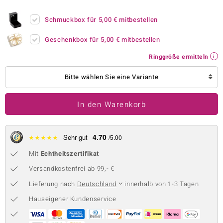
 JUWELO
Schmuckbox für
5,00 €
mitbestellen
remonti
Geschenkbox für
5,00 €
mitbestellen
uca
Ringgröße ermitteln
no Collection
Bitte wählen Sie eine Variante
ENTS BY DE MELO
In den Warenkorb
va
otenier
4.70
★
★
★
★
★
Sehr gut
/5.00
Mit
Echtheitszertifikat
 1894 Collection
Versandkostenfrei ab 99,- €
Lieferung nach
Deutschland
innerhalb von 1-3 Tagen
ana
Hauseigener Kundenservice