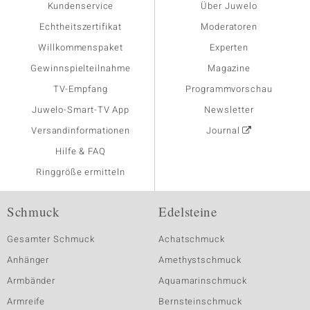
Kundenservice
Über Juwelo
Echtheitszertifikat
Moderatoren
Willkommenspaket
Experten
Gewinnspielteilnahme
Magazine
TV-Empfang
Programmvorschau
Juwelo-Smart-TV App
Newsletter
Versandinformationen
Journal
Hilfe & FAQ
Ringgröße ermitteln
Schmuck
Edelsteine
Gesamter Schmuck
Achatschmuck
Anhänger
Amethystschmuck
Armbänder
Aquamarinschmuck
Armreife
Bernsteinschmuck