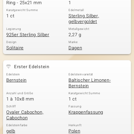
Ring - 25x21 mm
1
Karatgewicht Summe
Edelmetall
1 ct
Sterling Silber,
gelbvergoldet
Legierung
Metallgewicht
925er Sterling Silber
2,27 g
Design
Marke
Solitaire
Dagen
Erster Edelstein
Edelstein
Edelsteinvarietät
Bernstein
Baltischer Limonen-
Bernstein
Anzahl und Größe
Karatgewicht Summe
1 à 10x8 mm
1 ct
Schliff
Fassung
Ovaler Cabochon,
Krappenfassung
Cabochon
Edelsteinfarbe
Herkunft
gelb
Polen