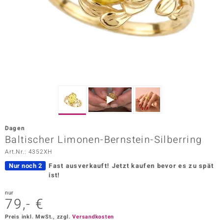
ors Edition
ana
Prince Designs
o
Chic
Dagen
insell
Baltischer Limonen-Bernstein-Silberring
Art.Nr.: 4352XH
n Vogue
Nur noch 2
Fast ausverkauft!
Jetzt kaufen bevor es zu spät
 Show
ist!
o Paraíso
nur
79,- €
Classics
Preis inkl. MwSt., zzgl.
Versandkosten