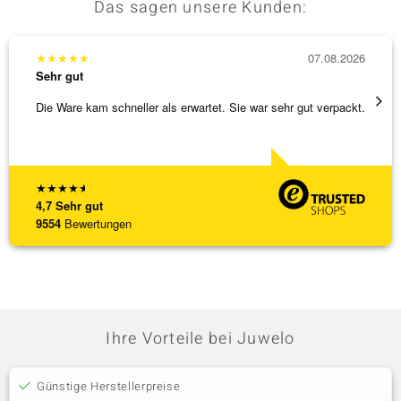
Das sagen unsere Kunden:
★
★
★
★
★
07.08.2026
★
★
★
Sehr gut
Sehr g
Die Ware kam schneller als erwartet. Sie war sehr gut verpackt.
Alles 
★
★
★
★
★
4,7
Sehr gut
9554
Bewertungen
Ihre Vorteile bei Juwelo
Günstige Herstellerpreise