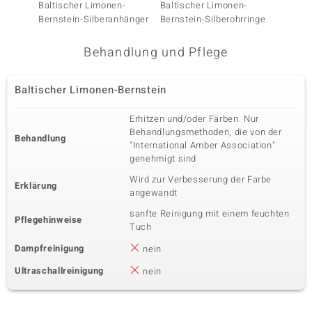
Baltischer Limonen-
Baltischer Limonen-
Baltis
Bernstein-Silberanhänger
Bernstein-Silberohrringe
Bernst
Behandlung und Pflege
Baltischer Limonen-Bernstein
Erhitzen und/oder Färben. Nur
Behandlungsmethoden, die von der
Behandlung
"International Amber Association"
genehmigt sind
Wird zur Verbesserung der Farbe
Erklärung
angewandt
sanfte Reinigung mit einem feuchten
Pflegehinweise
Tuch
Dampfreinigung
nein
Ultraschallreinigung
nein