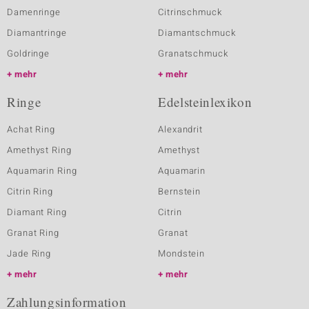
Damenringe
Citrinschmuck
Diamantringe
Diamantschmuck
Goldringe
Granatschmuck
mehr
mehr
Ringe
Edelsteinlexikon
Achat Ring
Alexandrit
Amethyst Ring
Amethyst
Aquamarin Ring
Aquamarin
Citrin Ring
Bernstein
Diamant Ring
Citrin
Granat Ring
Granat
Jade Ring
Mondstein
mehr
mehr
Zahlungsinformation