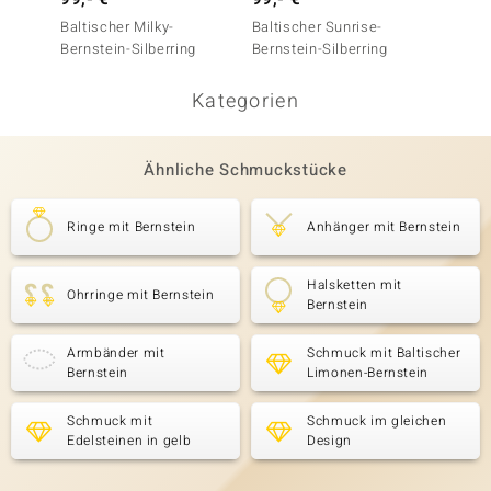
Baltischer Milky-
Baltischer Sunrise-
Baltis
Bernstein-Silberring
Bernstein-Silberring
Bernst
Kategorien
Ähnliche Schmuckstücke
Ringe mit Bernstein
Anhänger mit Bernstein
Halsketten mit
Ohrringe mit Bernstein
Bernstein
Armbänder mit
Schmuck mit Baltischer
Bernstein
Limonen-Bernstein
Schmuck mit
Schmuck im gleichen
Edelsteinen in gelb
Design