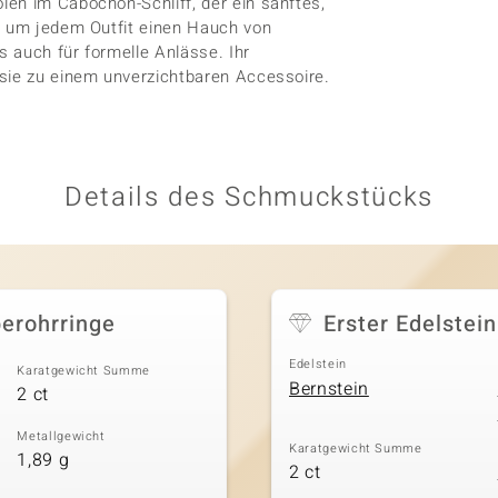
en im Cabochon-Schliff, der ein sanftes,
t, um jedem Outfit einen Hauch von
s auch für formelle Anlässe. Ihr
 sie zu einem unverzichtbaren Accessoire.
Details des Schmuckstücks
berohrringe
Erster Edelstein
Edelstein
Karatgewicht Summe
Bernstein
2 ct
Metallgewicht
Karatgewicht Summe
1,89 g
2 ct