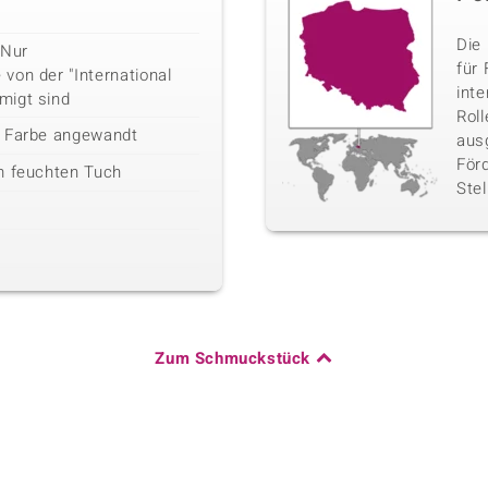
Die 
 Nur
für 
von der "International
inte
migt sind
Rol
r Farbe angewandt
aus
För
m feuchten Tuch
Stel
Zum Schmuckstück