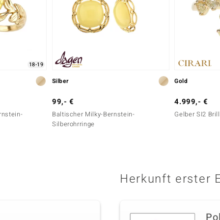
18-19
Silber
Gold
99,- €
4.999,- €
rnstein-
Baltischer Milky-Bernstein-
Gelber SI2 Bril
Silberohrringe
Herkunft erster 
Po