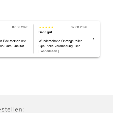
07.08.2026
★
★
★
★
★
07.08.2026
★
★
★
★
★
Sehr gut
Sehr gut
 an Edelsteinen wie
Wunderschöne Ohrringe,toller
Hatte eine
wo.Gute Qualität
Opal, tolle Verarbeitung. Der
ohne WEN
]
Steg ist e
[ weiterlesen ]
Schmucks
[ weiterles
stellen: