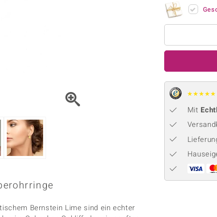
Onyx
Peridot
ns
♦ Silberhalsketten
TPC
Ges
Rhodolith
Spektro
k
♦ Silberohrringe
Trends & Classics
Türkis
Turmal
♦ Silberanhänger
Vitale Minerale
n
Platinschmuck
Blau
Grün
★
★
★
★
★
Mit
Echt
Versandk
Lieferu
Hauseig
lberohrringe
ltischem Bernstein Lime sind ein echter