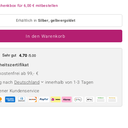
Perle
Ringgröße ermitteln
chenkbox für
6,00 €
mitbestellen
lith
Spinell
in
Zirkon
Erhältlich in
Silber, gelbvergoldet
In den Warenkorb
Gelb
Sehr gut
4.70
/5.00
heitszertifikat
ostenfrei ab 99,- €
ng nach
Deutschland
innerhalb von 1-3 Tagen
ener Kundenservice