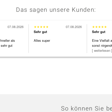
Das sagen unsere Kunden:
07.08.2026
★
★
★
★
★
07.08.2026
★
★
★
★
★
Sehr gut
Sehr gut
neller als
Alles super
Eine Vielfalt
 sehr gut
sonst nirgend
zu noc
[ weiterlesen 
So können Sie be