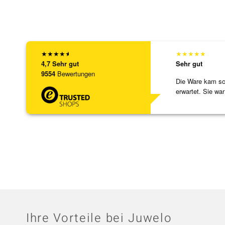
★
★
★
★
★
★
★
★
★
★
4,7
Sehr gut
Sehr gut
9554
Bewertungen
Die Ware kam sch
erwartet. Sie war
verpackt.
Ihre Vorteile bei Juwelo