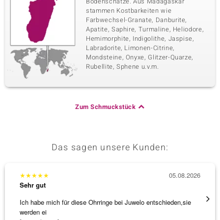
Bodenschätze. Aus Madagaskar
stammen Kostbarkeiten wie
Farbwechsel-Granate, Danburite,
Apatite, Saphire, Turmaline, Heliodore,
Hemimorphite, Indigolithe, Jaspise,
Labradorite, Limonen-Citrine,
Mondsteine, Onyxe, Glitzer-Quarze,
Rubellite, Sphene u.v.m.
Zum Schmuckstück
Das sagen unsere Kunden:
★
★
★
★
★
05.08.2026
★
★
★
Sehr gut
Sehr g
Ich habe mich für diese Ohrringe bei Juwelo entschieden,sie
Tolles
werden ei