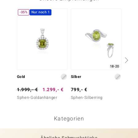
-35%
Nur noch 1
18-20
Gold
Silber
Silber
1.999,- €
1.299,- €
799,- €
199,-
Sphen-Goldanhänger
Sphen-Silberring
Sphen-
Kategorien