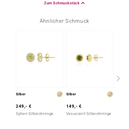
Zum Schmuckstück
Ähnlicher Schmuck
Nur n
Silber
Silber
Gold
249,- €
149,- €
799,-
Sphen-Silberohrringe
Vesuvianit-Silberohrringe
Grüner
Goldoh