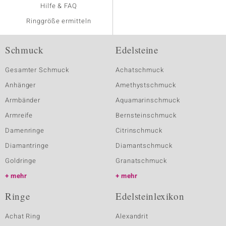
Hilfe & FAQ
Ringgröße ermitteln
Schmuck
Edelsteine
Gesamter Schmuck
Achatschmuck
Anhänger
Amethystschmuck
Armbänder
Aquamarinschmuck
Armreife
Bernsteinschmuck
Damenringe
Citrinschmuck
Diamantringe
Diamantschmuck
Goldringe
Granatschmuck
mehr
mehr
Ringe
Edelsteinlexikon
Achat Ring
Alexandrit