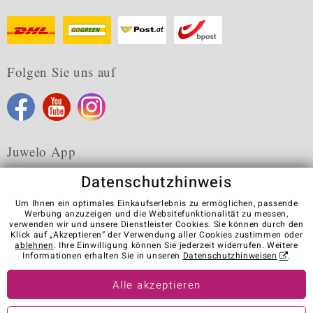
Folgen Sie uns auf
Juwelo App
Datenschutzhinweis
Um Ihnen ein optimales Einkaufserlebnis zu ermöglichen, passende
Werbung anzuzeigen und die Websitefunktionalität zu messen,
verwenden wir und unsere Dienstleister Cookies. Sie können durch den
Karriere
AGB
Datenschutz
Cookies
Impressum
Klick auf „Akzeptieren“ der Verwendung aller Cookies zustimmen oder
Kontakt
Vertrag widerrufen
ablehnen
. Ihre Einwilligung können Sie jederzeit widerrufen. Weitere
Informationen erhalten Sie in unseren
Datenschutzhinweisen
.
Visit our stores in other countries:
Alle akzeptieren