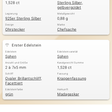
1,528 ct
Sterling Silber,
gelbvergoldet
Legierung
Metallgewicht
925er Sterling Silber
0,88 g
Design
Marke
Ohrstecker
Chefsache
Erster Edelstein
Edelstein
Edelsteinvarietät
Sphen
Sphen
Anzahl und Größe
Karatgewicht Summe
2 à 7x5 mm
1,528 ct
Schliff
Fassung
Ovaler Brillantschliff,
Krappenfassung
Facettiert
Edelsteinfarbe
Herkunft
grün
Madagaskar