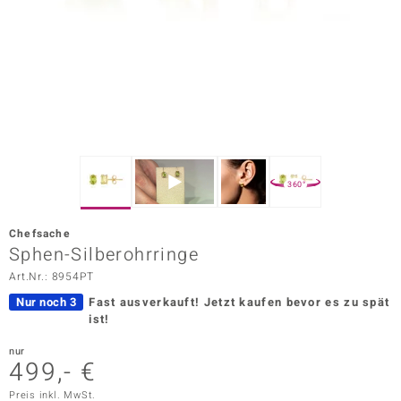
ors Edition
ana
Prince Designs
o
360°
Chic
Chefsache
insell
Sphen-Silberohrringe
Art.Nr.: 8954PT
n Vogue
Nur noch 3
Fast ausverkauft!
Jetzt kaufen bevor es zu spät
 Show
ist!
o Paraíso
nur
499,- €
Classics
Preis inkl. MwSt.