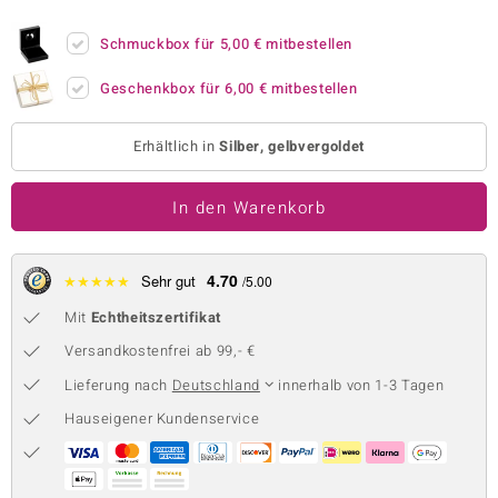
 JUWELO
Schmuckbox für
5,00 €
mitbestellen
remonti
Geschenkbox für
6,00 €
mitbestellen
uca
Erhältlich in
Silber, gelbvergoldet
no Collection
In den Warenkorb
ENTS BY DE MELO
va
4.70
★
★
★
★
★
Sehr gut
/5.00
otenier
Mit
Echtheitszertifikat
 1894 Collection
Versandkostenfrei ab 99,- €
Lieferung nach
Deutschland
innerhalb von 1-3 Tagen
Hauseigener Kundenservice
ana