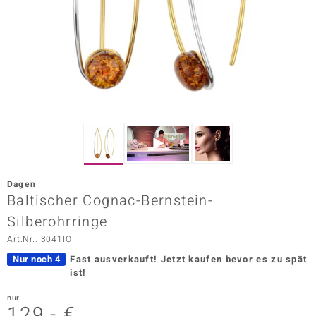
ors Edition
ana
Prince Designs
o
Chic
Dagen
insell
Baltischer Cognac-Bernstein-
Silberohrringe
n Vogue
Art.Nr.: 3041IO
 Show
Nur noch 4
Fast ausverkauft!
Jetzt kaufen bevor es zu spät
ist!
o Paraíso
nur
Classics
129,- €