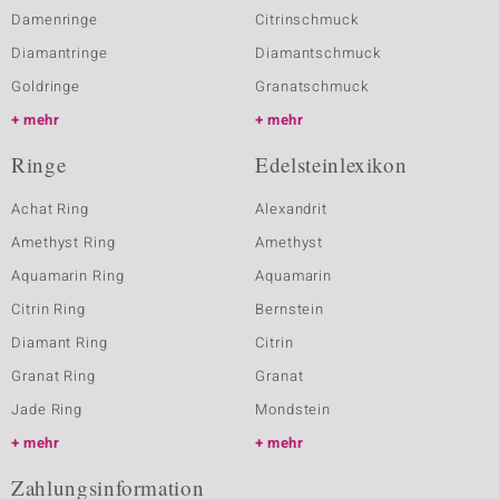
Damenringe
Citrinschmuck
Diamantringe
Diamantschmuck
Goldringe
Granatschmuck
mehr
mehr
Ringe
Edelsteinlexikon
Achat Ring
Alexandrit
Amethyst Ring
Amethyst
Aquamarin Ring
Aquamarin
Citrin Ring
Bernstein
Diamant Ring
Citrin
Granat Ring
Granat
Jade Ring
Mondstein
mehr
mehr
Zahlungsinformation