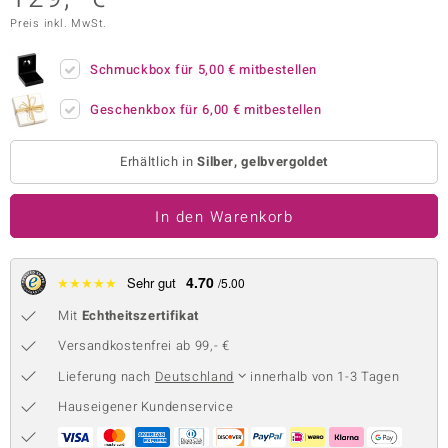
Preis inkl. MwSt.
 JUWELO
remonti
Schmuckbox für
5,00 €
mitbestellen
uca
Geschenkbox für
6,00 €
mitbestellen
no Collection
Erhältlich in
Silber, gelbvergoldet
ENTS BY DE MELO
In den Warenkorb
va
otenier
4.70
★
★
★
★
★
Sehr gut
/5.00
 1894 Collection
Mit
Echtheitszertifikat
Versandkostenfrei ab 99,- €
Lieferung nach
Deutschland
innerhalb von 1-3 Tagen
ana
Hauseigener Kundenservice