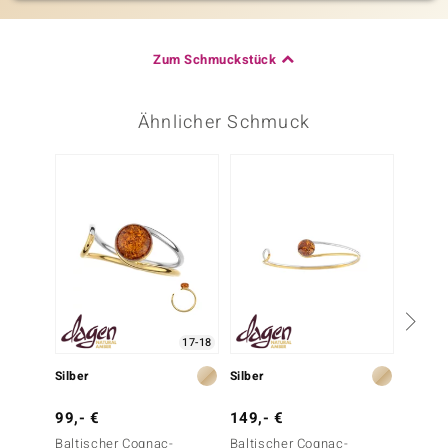
Zum Schmuckstück
Ähnlicher Schmuck
-10%
17-18
Silber
Silber
Silber
99,- €
149,- €
199,-
Baltischer Cognac-
Baltischer Cognac-
Edelste