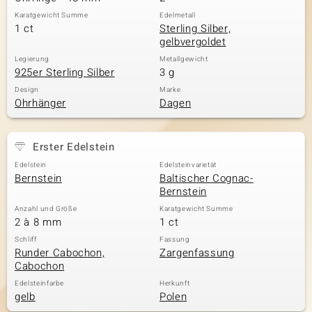
Karatgewicht Summe
Edelmetall
1 ct
Sterling Silber,
gelbvergoldet
Legierung
Metallgewicht
925er Sterling Silber
3 g
Design
Marke
Ohrhänger
Dagen
Erster Edelstein
Edelstein
Edelsteinvarietät
Bernstein
Baltischer Cognac-
Bernstein
Anzahl und Größe
Karatgewicht Summe
2 à 8 mm
1 ct
Schliff
Fassung
Runder Cabochon,
Zargenfassung
Cabochon
Edelsteinfarbe
Herkunft
gelb
Polen