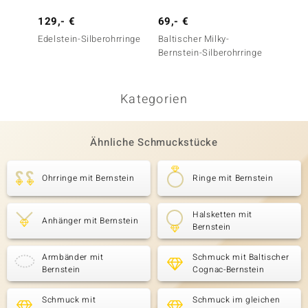
129,- €
69,- €
79,- 
Edelstein-Silberohrringe
Baltischer Milky-
Titano
Bernstein-Silberohrringe
Kategorien
Ähnliche Schmuckstücke
Ohrringe mit Bernstein
Ringe mit Bernstein
Halsketten mit
Anhänger mit Bernstein
Bernstein
Armbänder mit
Schmuck mit Baltischer
Bernstein
Cognac-Bernstein
Schmuck mit
Schmuck im gleichen