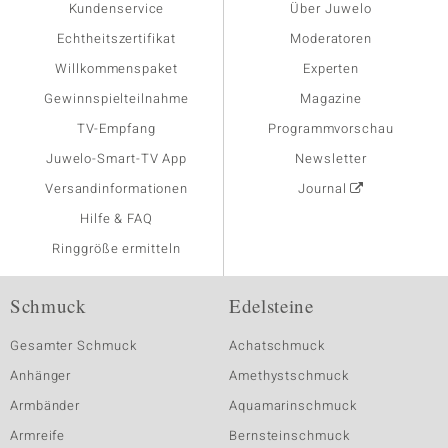
Kundenservice
Über Juwelo
Echtheitszertifikat
Moderatoren
Willkommenspaket
Experten
Gewinnspielteilnahme
Magazine
TV-Empfang
Programmvorschau
Juwelo-Smart-TV App
Newsletter
Versandinformationen
Journal
Hilfe & FAQ
Ringgröße ermitteln
Schmuck
Edelsteine
Gesamter Schmuck
Achatschmuck
Anhänger
Amethystschmuck
Armbänder
Aquamarinschmuck
Armreife
Bernsteinschmuck