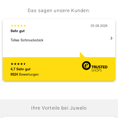
Das sagen unsere Kunden:
★
★
★
★
★
05.08.2026
★
★
★
Sehr gut
Sehr g
Tolles Schmuckstück
Schnel
★
★
★
★
★
4,7
Sehr gut
9524
Bewertungen
Ihre Vorteile bei Juwelo