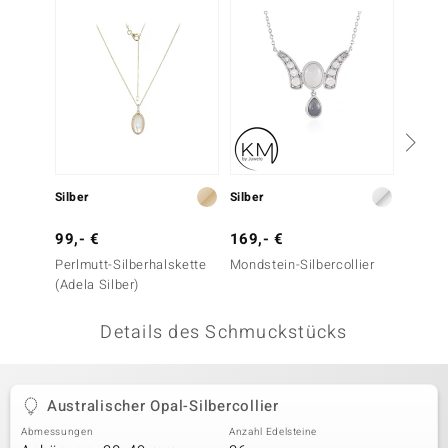
 JUWELO
remonti
uca
no Collection
ENTS BY DE MELO
Silber
Silber
Silber
va
99,- €
169,- €
59,- 
Perlmutt-Silberhalskette
Mondstein-Silbercollier
Lavend
otenier
(Adela Silber)
Silber
 1894 Collection
Details des Schmuckstücks
ana
Australischer Opal-Silbercollier
Abmessungen
Anzahl Edelsteine