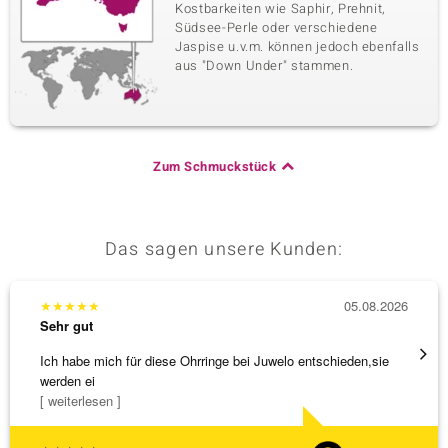
Kostbarkeiten wie Saphir, Prehnit,
Südsee-Perle oder verschiedene
Jaspise u.v.m. können jedoch ebenfalls
aus "Down Under" stammen.
Zum Schmuckstück
Das sagen unsere Kunden:
★
★
★
★
★
05.08.2026
★
★
★
Sehr gut
Sehr g
Ich habe mich für diese Ohrringe bei Juwelo entschieden,sie
Tolles
werden ei
[ weiterlesen ]