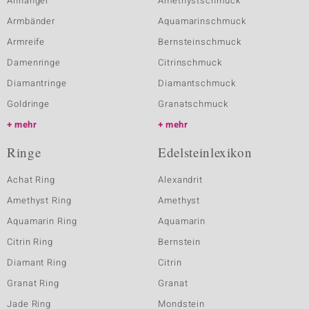
Anhänger
Amethystschmuck
Armbänder
Aquamarinschmuck
Armreife
Bernsteinschmuck
Damenringe
Citrinschmuck
Diamantringe
Diamantschmuck
Goldringe
Granatschmuck
mehr
mehr
Ringe
Edelsteinlexikon
Achat Ring
Alexandrit
Amethyst Ring
Amethyst
Aquamarin Ring
Aquamarin
Citrin Ring
Bernstein
Diamant Ring
Citrin
Granat Ring
Granat
Jade Ring
Mondstein