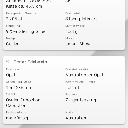
Anhänger - 28x49 mm,
36
Kette ca. 45.5 cm
Karatgewicht Summe
Edelmetall
2,205 ct
Silber, platiniert
& Classics
Legierung
Metallgewicht
925er Sterling Silber
4,38 g
Minerale
Design
Marke
Collier
Jaipur Show
Erster Edelstein
Edelstein
Edelsteinvarietät
Opal
Australischer Opal
Anzahl und Größe
Karatgewicht Summe
1 à 12x8 mm
1,74 ct
Schliff
Fassung
Ovaler Cabochon,
Zargenfassung
Cabochon
Edelsteinfarbe
Herkunft
mehrfarbig
Australien