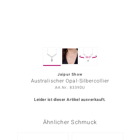
ors Edition
ana
Prince Designs
360°
o
Chic
Jaipur Show
Australischer Opal-Silbercollier
insell
Art.Nr.: 8339DU
n Vogue
Leider ist dieser Artikel ausverkauft.
 Show
Ähnlicher Schmuck
o Paraíso
Classics
-17%