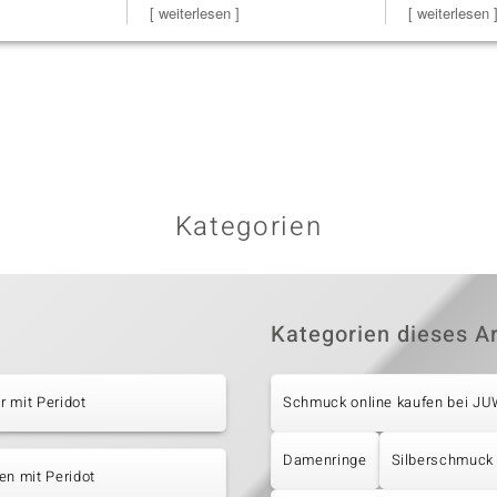
Steg ist e
[ weiterlesen ]
zu noc
[ weiterlesen 
Kategorien
Kategorien dieses Ar
 mit Peridot
Schmuck online kaufen bei J
Damenringe
Silberschmuck
en mit Peridot