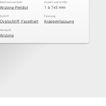
Edelsteinvarietät
Anzahl und Größe
Arizona-Peridot
1 à 7x5 mm
Schliff
Fassung
Ovalschliff, Facettiert
Krappenfassung
Herkunft
Arizona