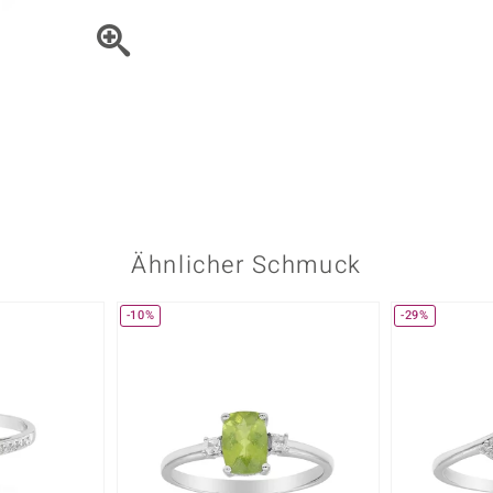
Onyx
Peridot
ns
♦ Silberhalsketten
TPC
Rhodolith
Spektro
k
♦ Silberohrringe
Trends & Classics
Türkis
Turmal
♦ Silberanhänger
Vitale Minerale
n
Platinschmuck
Blau
Grün
Ähnlicher Schmuck
-10%
-29%