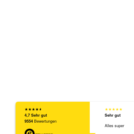
★
★
★
★
★
★
★
★
★
★
4,7
Sehr gut
Sehr gut
9554
Bewertungen
Alles super