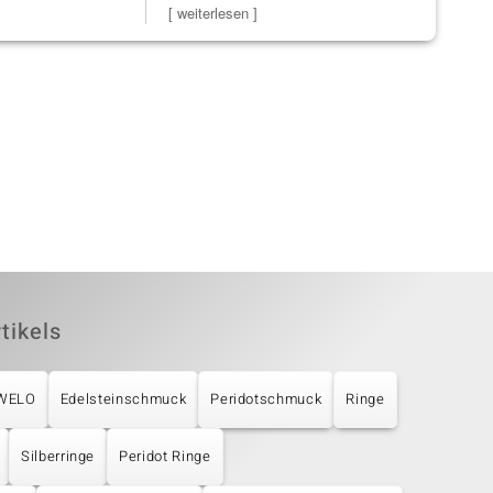
]
Schmuckstücke h
[ weiterlesen ]
verpackt.
tikels
UWELO
Edelsteinschmuck
Peridotschmuck
Ringe
Silberringe
Peridot Ringe