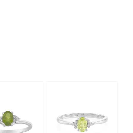
Perle
Ringgröße ermitteln
lith
Spinell
in
Zirkon
Gelb