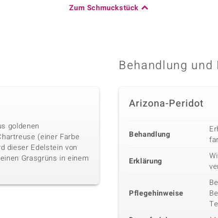
Zum Schmuckstück
Behandlung und 
Arizona-Peridot
aus goldenen
Er
Behandlung
hartreuse (einer Farbe
fa
d dieser Edelstein von
Wi
 reinen Grasgrüns in einem
Erklärung
ve
Be
Pflegehinweise
Be
Te