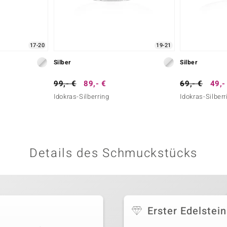
17-20
19-21
Silber
Silber
99,- €
89,- €
69,- €
49,-
Idokras-Silberring
Idokras-Silberr
Details des Schmuckstücks
Erster Edelstein