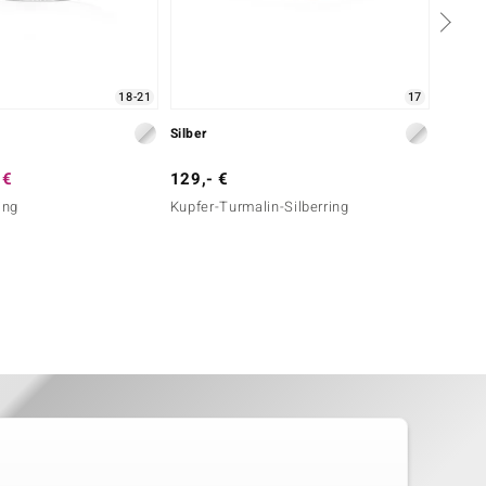
18-21
17
Silber
Silber
 €
129,- €
149,-
ing
Kupfer-Turmalin-Silberring
Sphen-