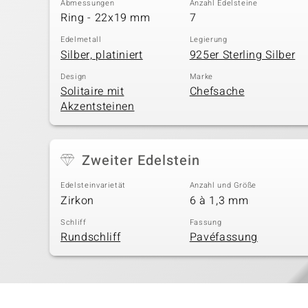
Abmessungen
Anzahl Edelsteine
Ring - 22x19 mm
7
Edelmetall
Legierung
Silber, platiniert
925er Sterling Silber
Design
Marke
Solitaire mit
Chefsache
Akzentsteinen
Zweiter Edelstein
Edelsteinvarietät
Anzahl und Größe
Zirkon
6 à 1,3 mm
Schliff
Fassung
Rundschliff
Pavéfassung