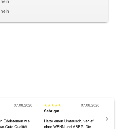
nein
nein
07.08.2026
★
★
★
★
★
07.08.2026
★
★
★
★
★
Sehr gut
Sehr gut
 an Edelsteinen wie
Hatte einen Umtausch, verlief
Die Ware k
wo.Gute Qualität
ohne WENN und ABER. Die
erwartet. 