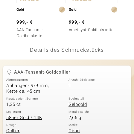
 JUWELO
Gold
Gold
Gold
remonti
999,- €
999,- €
1.499
AAA-Tansanit-
Amethyst-Goldhalskette
AAA-Ta
uca
Goldhalskette
Goldha
no Collection
Details des Schmuckstücks
ENTS BY DE MELO
va
AAA-Tansanit-Goldcollier
Abmessungen
Anzahl Edelsteine
otenier
Anhänger - 9x9 mm,
1
Kette ca. 45 cm
 1894 Collection
Karatgewicht Summe
Edelmetall
1,35 ct
Gelbgold
Legierung
Metallgewicht
585er Gold / 14K
2,66 g
ana
Design
Marke
Collier
Cirari