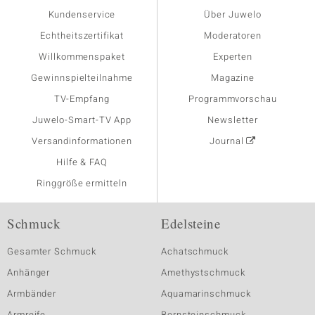
Kundenservice
Über Juwelo
Echtheitszertifikat
Moderatoren
Willkommenspaket
Experten
Gewinnspielteilnahme
Magazine
TV-Empfang
Programmvorschau
Juwelo-Smart-TV App
Newsletter
Versandinformationen
Journal
Hilfe & FAQ
Ringgröße ermitteln
Schmuck
Edelsteine
Gesamter Schmuck
Achatschmuck
Anhänger
Amethystschmuck
Armbänder
Aquamarinschmuck
Armreife
Bernsteinschmuck