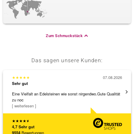
Zum Schmuckstück
Das sagen unsere Kunden:
★
★
★
★
★
07.08.2026
★
★
★
Sehr gut
Sehr g
Eine Vielfalt an Edelsteinen wie sonst nirgendwo.Gute Qualität
Die Wa
zu noc
[ weiterlesen ]
★
★
★
★
★
4,7
Sehr gut
9554
Bewertungen