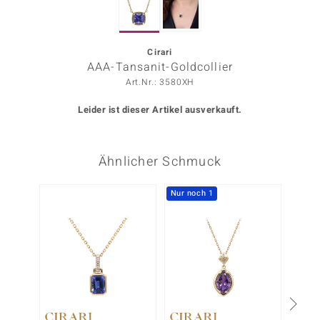
ors Edition
ana
Cirari
AAA-Tansanit-Goldcollier
Art.Nr.: 3580XH
Prince Designs
Leider ist dieser Artikel ausverkauft.
o
Ähnlicher Schmuck
Chic
insell
Nur noch 1
n Vogue
 Show
o Paraíso
Classics