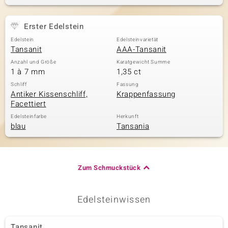
Erster Edelstein
& Classics
Edelstein
Edelsteinvarietät
Tansanit
AAA-Tansanit
Minerale
Anzahl und Größe
Karatgewicht Summe
1 à 7 mm
1,35 ct
Schliff
Fassung
Antiker Kissenschliff,
Krappenfassung
Facettiert
Edelsteinfarbe
Herkunft
blau
Tansania
Zum Schmuckstück
Edelsteinwissen
Tansanit