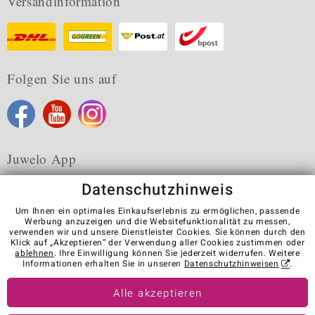
Versandinformation
Folgen Sie uns auf
Juwelo App
Datenschutzhinweis
Um Ihnen ein optimales Einkaufserlebnis zu ermöglichen, passende
Werbung anzuzeigen und die Websitefunktionalität zu messen,
verwenden wir und unsere Dienstleister Cookies. Sie können durch den
Karriere
AGB
Datenschutz
Cookies
Impressum
Klick auf „Akzeptieren“ der Verwendung aller Cookies zustimmen oder
Kontakt
Vertrag widerrufen
ablehnen
. Ihre Einwilligung können Sie jederzeit widerrufen. Weitere
Informationen erhalten Sie in unseren
Datenschutzhinweisen
.
Visit our stores in other countries:
Alle akzeptieren