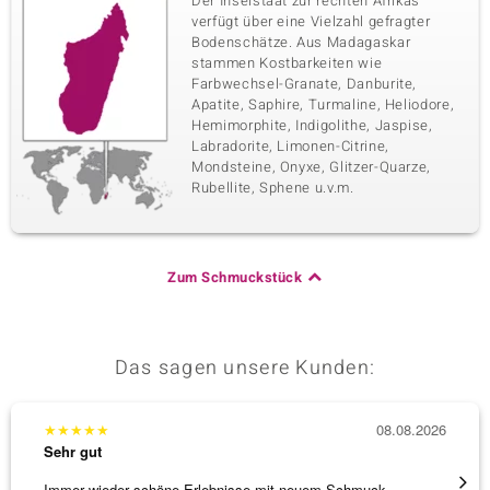
Der Inselstaat zur rechten Afrikas
verfügt über eine Vielzahl gefragter
Bodenschätze. Aus Madagaskar
stammen Kostbarkeiten wie
Farbwechsel-Granate, Danburite,
Apatite, Saphire, Turmaline, Heliodore,
Hemimorphite, Indigolithe, Jaspise,
Labradorite, Limonen-Citrine,
Mondsteine, Onyxe, Glitzer-Quarze,
Rubellite, Sphene u.v.m.
Zum Schmuckstück
Das sagen unsere Kunden:
★
★
★
★
★
08.08.2026
★
★
★
Sehr gut
Sehr g
Immer wieder schöne Erlebnisse mit neuem Schmuck
Schnel