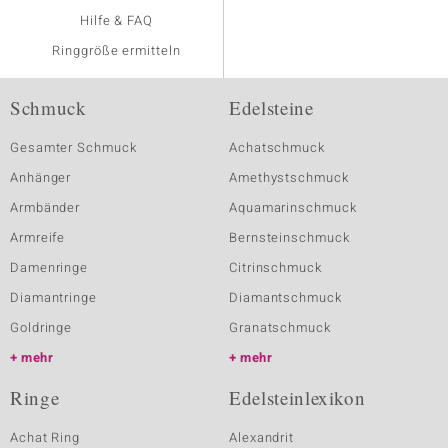
Hilfe & FAQ
Ringgröße ermitteln
Schmuck
Edelsteine
Gesamter Schmuck
Achatschmuck
Anhänger
Amethystschmuck
Armbänder
Aquamarinschmuck
Armreife
Bernsteinschmuck
Damenringe
Citrinschmuck
Diamantringe
Diamantschmuck
Goldringe
Granatschmuck
mehr
mehr
Ringe
Edelsteinlexikon
Achat Ring
Alexandrit