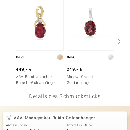
 JUWELO
remonti
uca
no Collection
ENTS BY DE MELO
Gold
Gold
Gold
va
449,- €
249,- €
499,-
AAA-Brasilianischer
Malawi-Granat-
Mosamb
otenier
Rubellit-Goldanhänger
Goldanhänger
Goldan
 1894 Collection
Details des Schmuckstücks
ana
AAA-Madagaskar-Rubin-Goldanhänger
Abmessungen
Anzahl Edelsteine