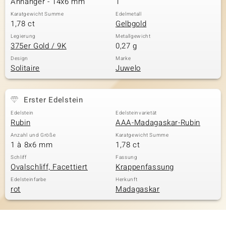
Anhänger - 14x6 mm
1
Karatgewicht Summe
Edelmetall
1,78 ct
Gelbgold
& Classics
Legierung
Metallgewicht
375er Gold / 9K
0,27 g
Minerale
Design
Marke
Solitaire
Juwelo
Erster Edelstein
Edelstein
Edelsteinvarietät
Rubin
AAA-Madagaskar-Rubin
Anzahl und Größe
Karatgewicht Summe
1 à 8x6 mm
1,78 ct
Schliff
Fassung
Ovalschliff, Facettiert
Krappenfassung
Edelsteinfarbe
Herkunft
rot
Madagaskar