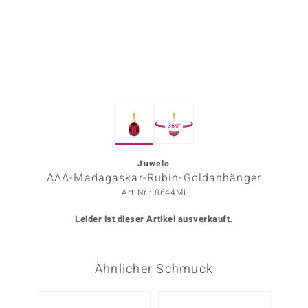
ors Edition
ana
Prince Designs
360°
o
Chic
Juwelo
AAA-Madagaskar-Rubin-Goldanhänger
insell
Art.Nr.: 8644MI
n Vogue
Leider ist dieser Artikel ausverkauft.
 Show
Ähnlicher Schmuck
o Paraíso
Classics