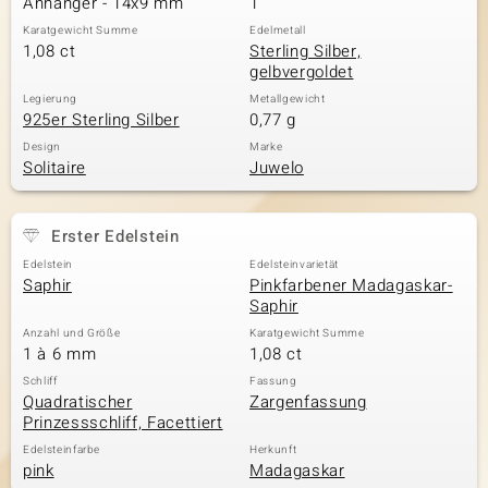
Anhänger - 14x9 mm
1
Karatgewicht Summe
Edelmetall
1,08 ct
Sterling Silber,
gelbvergoldet
& Classics
Legierung
Metallgewicht
925er Sterling Silber
0,77 g
Minerale
Design
Marke
Solitaire
Juwelo
Erster Edelstein
Edelstein
Edelsteinvarietät
Saphir
Pinkfarbener Madagaskar-
Saphir
Anzahl und Größe
Karatgewicht Summe
1 à 6 mm
1,08 ct
Schliff
Fassung
Quadratischer
Zargenfassung
Prinzessschliff, Facettiert
Edelsteinfarbe
Herkunft
pink
Madagaskar