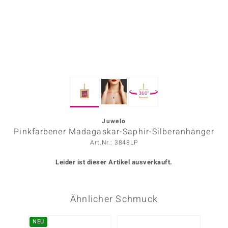
ors Edition
ana
Prince Designs
360°
o
Chic
Juwelo
Pinkfarbener Madagaskar-Saphir-Silberanhänger
insell
Art.Nr.: 3848LP
n Vogue
Leider ist dieser Artikel ausverkauft.
 Show
Ähnlicher Schmuck
o Paraíso
Classics
NEU
NEU