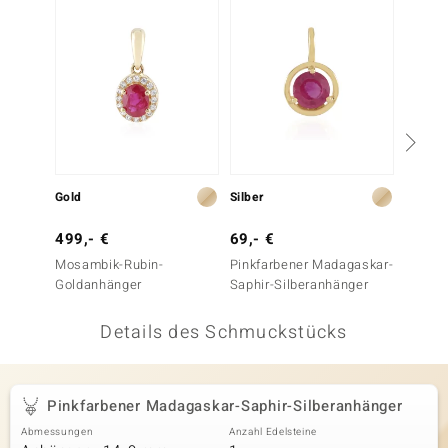
 JUWELO
remonti
uca
no Collection
ENTS BY DE MELO
Gold
Silber
Silber
va
499,- €
69,- €
69,- 
Mosambik-Rubin-
Pinkfarbener Madagaskar-
Madaga
otenier
Goldanhänger
Saphir-Silberanhänger
Silber
 1894 Collection
Details des Schmuckstücks
ana
Pinkfarbener Madagaskar-Saphir-Silberanhänger
Abmessungen
Anzahl Edelsteine