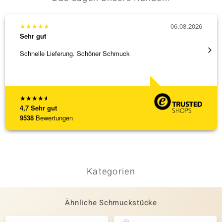
★
★
★
★
★
06.08.2026
★
★
★
Sehr gut
Sehr g
Schnelle Lieferung. Schöner Schmuck
Besond
Bearbe
[ weite
★
★
★
★
★
4,7
Sehr gut
9538
Bewertungen
Kategorien
Ähnliche Schmuckstücke