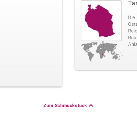
Ta
Die 
Ost
Rei
Rubi
Anl
Zum Schmuckstück