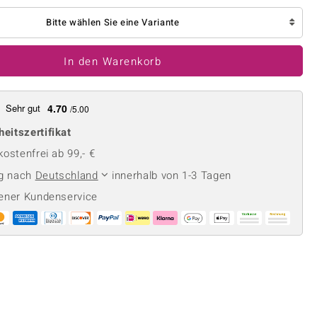
Perle
Ringgröße ermitteln
lith
Spinell
Bitte wählen Sie eine Variante
in
Zirkon
In den Warenkorb
Gelb
Sehr gut
4.70
/5.00
heitszertifikat
ostenfrei ab 99,- €
ng nach
Deutschland
innerhalb von 1-3 Tagen
ener Kundenservice