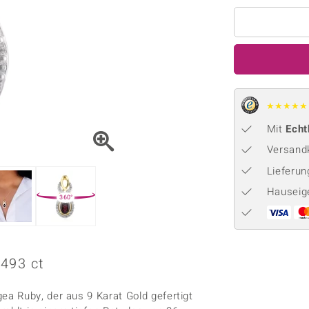
Onyx
Peridot
ns
♦ Silberhalsketten
TPC
Rhodolith
Spektro
k
♦ Silberohrringe
Trends & Classics
Türkis
Turmal
♦ Silberanhänger
Vitale Minerale
n
Platinschmuck
Blau
Grün
★
★
★
★
★
Mit
Echt
Versandk
Lieferu
Hauseig
360°
493 ct
a Ruby, der aus 9 Karat Gold gefertigt