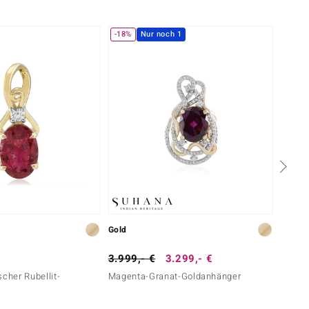
-18%
Nur noch 1
Gold
Silber
3.999,- €
3.299,- €
129,-
scher Rubellit-
Magenta-Granat-Goldanhänger
Rhodol