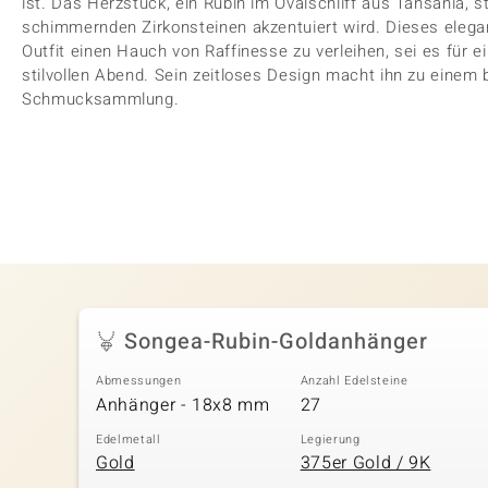
ist. Das Herzstück, ein Rubin im Ovalschliff aus Tansania, st
schimmernden Zirkonsteinen akzentuiert wird. Dieses eleg
Outfit einen Hauch von Raffinesse zu verleihen, sei es für e
stilvollen Abend. Sein zeitloses Design macht ihn zu einem 
Schmucksammlung.
Songea-Rubin-Goldanhänger
Abmessungen
Anzahl Edelsteine
Anhänger - 18x8 mm
27
Edelmetall
Legierung
Gold
375er Gold / 9K