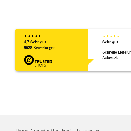
★
★
★
★
★
★
★
★
★
★
4,7
Sehr gut
Sehr gut
9538
Bewertungen
Schnelle Lieferu
Schmuck