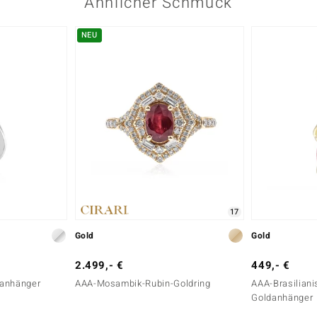
Ähnlicher Schmuck
NEU
17
Gold
Gold
2.499,- €
449,- €
eranhänger
AAA-Mosambik-Rubin-Goldring
AAA-Brasiliani
Goldanhänger