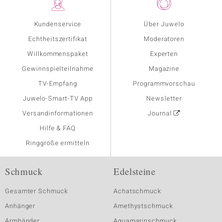
Kundenservice
Über Juwelo
Echtheitszertifikat
Moderatoren
Willkommenspaket
Experten
Gewinnspielteilnahme
Magazine
TV-Empfang
Programmvorschau
Juwelo-Smart-TV App
Newsletter
Versandinformationen
Journal
Hilfe & FAQ
Ringgröße ermitteln
Schmuck
Edelsteine
Gesamter Schmuck
Achatschmuck
Anhänger
Amethystschmuck
Armbänder
Aquamarinschmuck