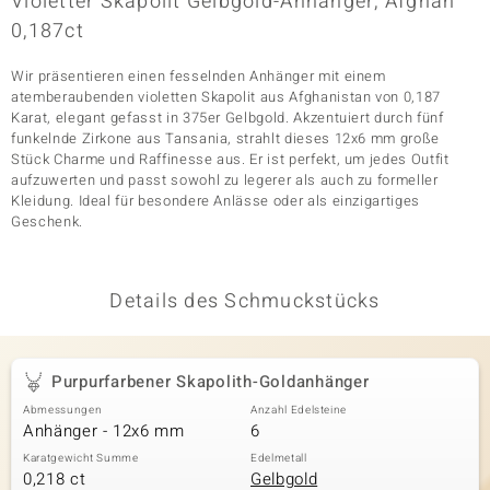
Violetter Skapolit Gelbgold-Anhänger, Afghan
0,187ct
Wir präsentieren einen fesselnden Anhänger mit einem
& Classics
atemberaubenden violetten Skapolit aus Afghanistan von 0,187
Karat, elegant gefasst in 375er Gelbgold. Akzentuiert durch fünf
Minerale
funkelnde Zirkone aus Tansania, strahlt dieses 12x6 mm große
Stück Charme und Raffinesse aus. Er ist perfekt, um jedes Outfit
aufzuwerten und passt sowohl zu legerer als auch zu formeller
Kleidung. Ideal für besondere Anlässe oder als einzigartiges
Geschenk.
Details des Schmuckstücks
Purpurfarbener Skapolith-Goldanhänger
Abmessungen
Anzahl Edelsteine
Anhänger - 12x6 mm
6
Karatgewicht Summe
Edelmetall
0,218 ct
Gelbgold