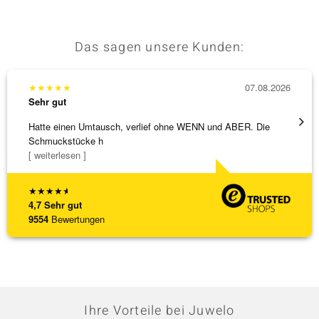
Das sagen unsere Kunden:
★
★
★
★
★
07.08.2026
★
★
★
Sehr gut
Sehr g
Hatte einen Umtausch, verlief ohne WENN und ABER. Die
Eine V
Schmuckstücke h
zu noc
[ weiterlesen ]
[ weite
★
★
★
★
★
4,7
Sehr gut
9554
Bewertungen
Ihre Vorteile bei Juwelo