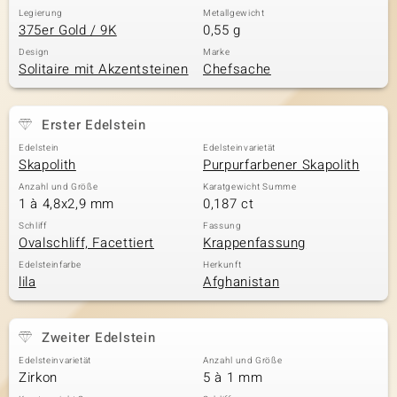
Legierung
Metallgewicht
375er Gold / 9K
0,55 g
Design
Marke
Solitaire mit Akzentsteinen
Chefsache
Erster Edelstein
Edelstein
Edelsteinvarietät
Skapolith
Purpurfarbener Skapolith
Anzahl und Größe
Karatgewicht Summe
1 à 4,8x2,9 mm
0,187 ct
Schliff
Fassung
Ovalschliff, Facettiert
Krappenfassung
Edelsteinfarbe
Herkunft
lila
Afghanistan
Zweiter Edelstein
Edelsteinvarietät
Anzahl und Größe
Zirkon
5 à 1 mm