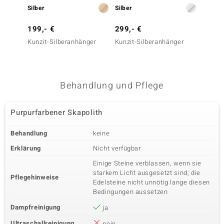
Silber
Silber
Gold
199,- €
299,- €
399,-
Kunzit-Silberanhänger
Kunzit-Silberanhänger
Urugua
Goldan
Gold)
Behandlung und Pflege
Purpurfarbener Skapolith
Behandlung
keine
Erklärung
Nicht verfügbar
Einige Steine verblassen, wenn sie
starkem Licht ausgesetzt sind; die
Pflegehinweise
Edelsteine nicht unnötig lange diesen
Bedingungen aussetzen
Dampfreinigung
ja
Ultraschallreinigung
nein