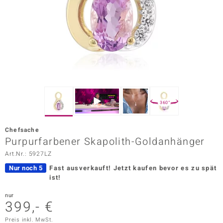
ors Edition
ana
Prince Designs
o
360°
Chic
Chefsache
insell
Purpurfarbener Skapolith-Goldanhänger
Art.Nr.: 5927LZ
n Vogue
Nur noch 5
Fast ausverkauft!
Jetzt kaufen bevor es zu spät
 Show
ist!
o Paraíso
nur
399,- €
Classics
Preis inkl. MwSt.