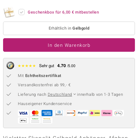
 JUWELO
Geschenkbox für
6,00 €
mitbestellen
remonti
Erhältlich in
Gelbgold
uca
In den Warenkorb
no Collection
ENTS BY DE MELO
4.70
★
★
★
★
★
Sehr gut
/5.00
va
Mit
Echtheitszertifikat
otenier
Versandkostenfrei ab 99,- €
Lieferung nach
Deutschland
innerhalb von 1-3 Tagen
 1894 Collection
Hauseigener Kundenservice
ana