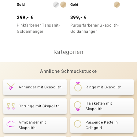
Gold
Gold
Gold
299,- €
399,- €
699,-
Pinkfarbener Tansanit-
Purpurfarbener Skapolith-
Petrol
Goldanhänger
Goldanhänger
Goldan
Kategorien
Ähnliche Schmuckstücke
Anhänger mit Skapolith
Ringe mit Skapolith
Halsketten mit
Ohrringe mit Skapolith
Skapolith
Armbänder mit
Passende Kette in
Skapolith
Gelbgold