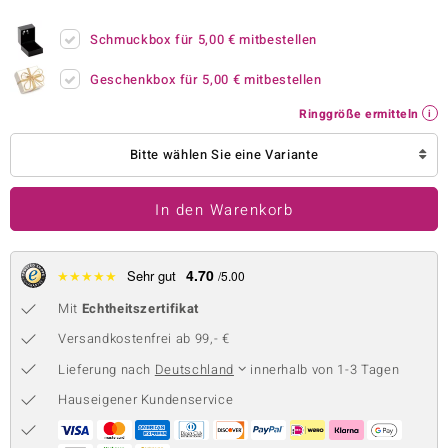
 JUWELO
Schmuckbox für
5,00 €
mitbestellen
remonti
Geschenkbox für
5,00 €
mitbestellen
uca
Ringgröße ermitteln
no Collection
Bitte wählen Sie eine Variante
ENTS BY DE MELO
In den Warenkorb
va
otenier
4.70
★
★
★
★
★
Sehr gut
/5.00
Mit
Echtheitszertifikat
 1894 Collection
Versandkostenfrei ab 99,- €
Lieferung nach
Deutschland
innerhalb von 1-3 Tagen
ana
Hauseigener Kundenservice