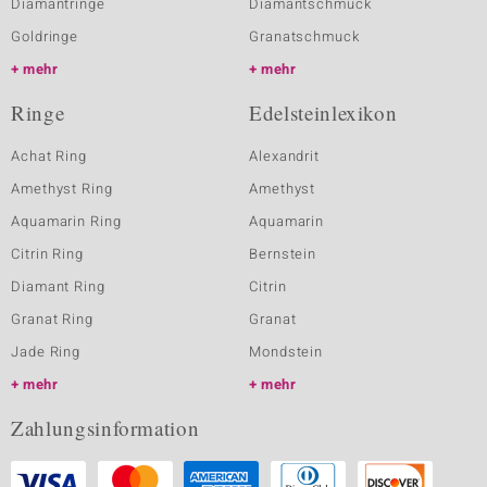
Diamantringe
Diamantschmuck
Goldringe
Granatschmuck
mehr
mehr
Ringe
Edelsteinlexikon
Achat Ring
Alexandrit
Amethyst Ring
Amethyst
Aquamarin Ring
Aquamarin
Citrin Ring
Bernstein
Diamant Ring
Citrin
Granat Ring
Granat
Jade Ring
Mondstein
mehr
mehr
Zahlungsinformation