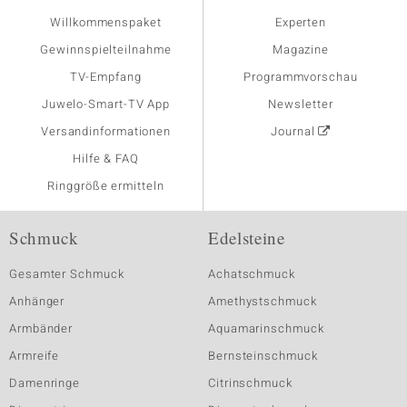
Willkommenspaket
Experten
Gewinnspielteilnahme
Magazine
TV-Empfang
Programmvorschau
Juwelo-Smart-TV App
Newsletter
Versandinformationen
Journal
Hilfe & FAQ
Ringgröße ermitteln
Schmuck
Edelsteine
Gesamter Schmuck
Achatschmuck
Anhänger
Amethystschmuck
Armbänder
Aquamarinschmuck
Armreife
Bernsteinschmuck
Damenringe
Citrinschmuck