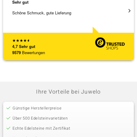
Sehr gut
Sehr g
Schöne Schmuck, gute Lieferung
Immer 
★
★
★
★
★
4,7
Sehr gut
9579
Bewertungen
Ihre Vorteile bei Juwelo
Günstige Herstellerpreise
Über 500 Edelsteinvarietäten
Echte Edelsteine mit Zertifikat