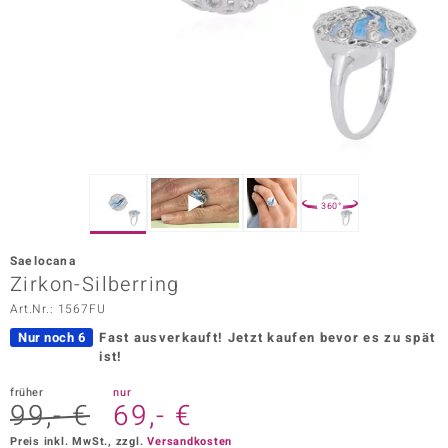
ors Edition
ana
Prince Designs
o
360°
Chic
Saelocana
insell
Zirkon-Silberring
Art.Nr.: 1567FU
n Vogue
Nur noch 6
Fast ausverkauft!
Jetzt kaufen bevor es zu spät
 Show
ist!
o Paraíso
früher
nur
99,- €
69,- €
Classics
Preis inkl. MwSt., zzgl.
Versandkosten