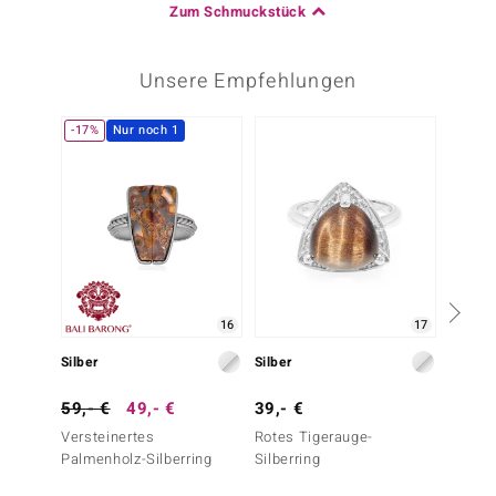
Zum Schmuckstück
Unsere Empfehlungen
-17%
Nur noch 1
16
17
Silber
Silber
Silber
59,- €
49,- €
39,- €
39,- 
Versteinertes
Rotes Tigerauge-
Rotes 
Palmenholz-Silberring
Silberring
Silberr