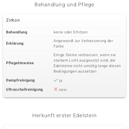
0,005 ct
Rundschliff
Behandlung und Pflege
Fassung
Herkunft
Zargenfassung
Kambodscha
Zirkon
Behandlung
keine oder Erhitzen
Angewandt zur Verbesserung der
Erklärung
Farbe
Einige Steine verblassen, wenn sie
starkem Licht ausgesetzt sind; die
Pflegehinweise
Edelsteine nicht unnötig lange diesen
Bedingungen aussetzen
Dampfreinigung
ja
Ultraschallreinigung
nein
Herkunft erster Edelstein