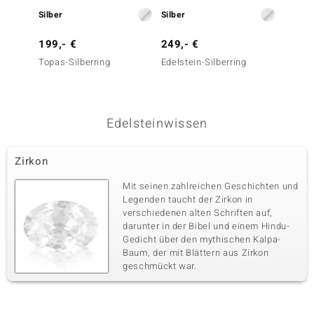
Edelsteinvarietät
Anzahl und Größe
Zirkon
Silber
3 à 1,5 mm
Silber
Silber
Karatgewicht Summe
Schliff
199,- €
249,- €
79,- 
0,065 ct
Rundschliff
Topas-Silberring
Edelstein-Silberring
Ratanak
Fassung
Herkunft
Silberr
Zargenfassung
Kambodscha
Fünfter Edelstein
Edelsteinwissen
Edelsteinvarietät
Anzahl und Größe
Zirkon
4 à 1,2 mm
Zirkon
Karatgewicht Summe
Schliff
0,046 ct
Rundschliff
Mit seinen zahlreichen Geschichten und
Legenden taucht der Zirkon in
Fassung
Herkunft
verschiedenen alten Schriften auf,
Zargenfassung
Kambodscha
darunter in der Bibel und einem Hindu-
Gedicht über den mythischen Kalpa-
Baum, der mit Blättern aus Zirkon
Sechster Edelstein
geschmückt war.
Edelsteinvarietät
Anzahl und Größe
Zirkon
1 à 1 mm
Karatgewicht Summe
Schliff