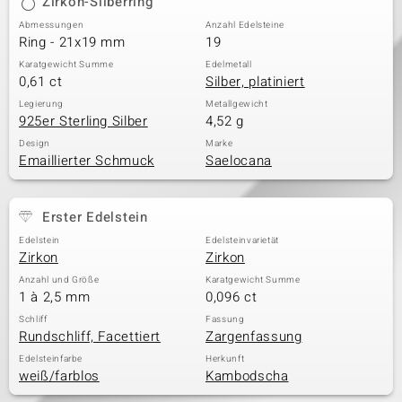
Zirkon-Silberring
Abmessungen
Anzahl Edelsteine
Ring - 21x19 mm
19
Karatgewicht Summe
Edelmetall
0,61 ct
Silber, platiniert
Legierung
Metallgewicht
925er Sterling Silber
4,52 g
Design
Marke
Emaillierter Schmuck
Saelocana
Erster Edelstein
Edelstein
Edelsteinvarietät
Zirkon
Zirkon
Anzahl und Größe
Karatgewicht Summe
1 à 2,5 mm
0,096 ct
Schliff
Fassung
Rundschliff, Facettiert
Zargenfassung
Edelsteinfarbe
Herkunft
weiß/farblos
Kambodscha