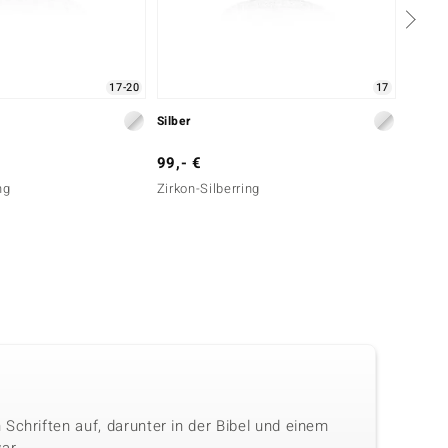
17-20
17
Silber
Silber
99,- €
149,-
ng
Zirkon-Silberring
Zirkon
Schriften auf, darunter in der Bibel und einem