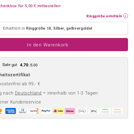
Perle
Ringgröße ermitteln
chenkbox für
5,00 €
mitbestellen
lith
Spinell
Ringgröße ermitteln
in
Zirkon
Erhältlich in
Ringgröße 18, Silber, gelbvergoldet
Gelb
In den Warenkorb
Sehr gut
4.70
/5.00
heitszertifikat
ostenfrei ab 99,- €
ng nach
Deutschland
innerhalb von 1-3 Tagen
ener Kundenservice