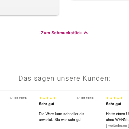
Zum Schmuckstück
Das sagen unsere Kunden:
07.08.2026
★
★
★
★
★
07.08.2026
★
★
★
★
★
Sehr gut
Sehr gut
Die Ware kam schneller als
Hatte einen U
erwartet. Sie war sehr gut
ohne WENN u
verpackt.
Schmuckstüc
[ weiterlesen 