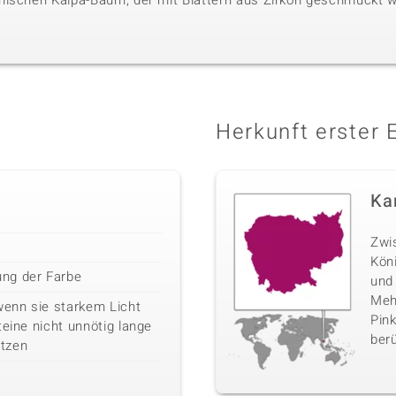
hischen Kalpa-Baum, der mit Blättern aus Zirkon geschmückt w
Herkunft erster 
Ka
Zwi
Kön
ng der Farbe
und
Mehr
wenn sie starkem Licht
Pink
teine nicht unnötig lange
berü
tzen