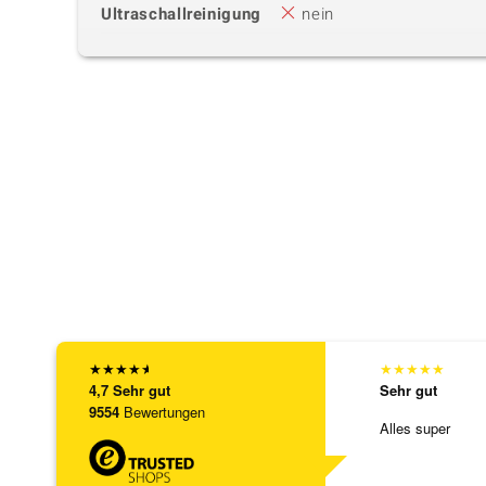
Ultraschallreinigung
nein
★
★
★
★
★
★
★
★
★
★
4,7
Sehr gut
Sehr gut
9554
Bewertungen
Alles super