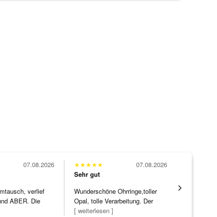
07.08.2026
★
★
★
★
★
07.08.2026
★
★
★
★
★
Sehr gut
Sehr gut
mtausch, verlief
Wunderschöne Ohrringe,toller
Eine Vielf
nd ABER. Die
Opal, tolle Verarbeitung. Der
sonst nirg
ke h
]
Steg ist e
[ weiterlesen ]
zu noc
[ weiterles