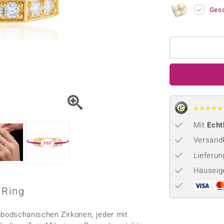
Onyx
Peridot
ns
♦ Silberhalsketten
TPC
Ges
Rhodolith
Spektro
k
♦ Silberohrringe
Trends & Classics
Türkis
Turmal
♦ Silberanhänger
Vitale Minerale
n
Platinschmuck
Blau
Grün
★
★
★
★
★
Mit
Echt
Versandk
360°
Lieferu
Hauseig
 Ring
bodschanischen Zirkonen, jeder mit