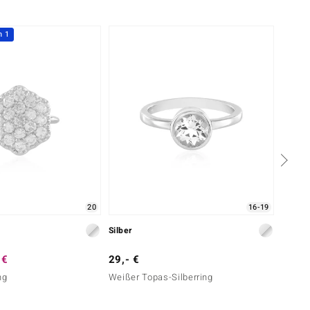
h 1
Nur n
20
16-19
Silber
Silber
 €
29,- €
99,- 
ng
Weißer Topas-Silberring
Weißer