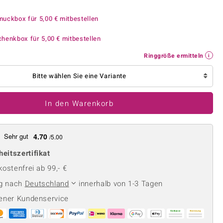
Perle
Ringgröße ermitteln
lith
Spinell
muckbox für
5,00 €
mitbestellen
in
Zirkon
chenkbox für
5,00 €
mitbestellen
Ringgröße ermitteln
Gelb
Bitte wählen Sie eine Variante
In den Warenkorb
Sehr gut
4.70
/5.00
heitszertifikat
ostenfrei ab 99,- €
ng nach
Deutschland
innerhalb von 1-3 Tagen
ener Kundenservice