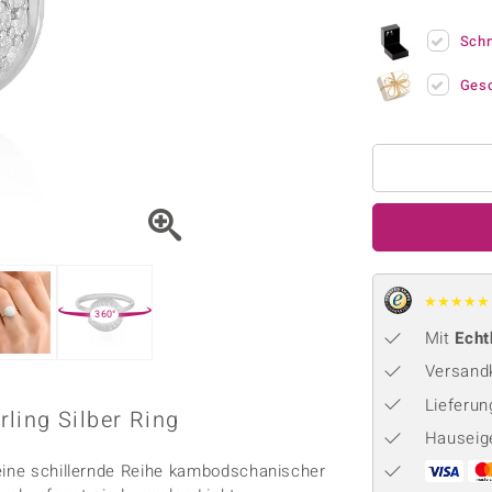
Onyx
Peridot
ns
♦ Silberhalsketten
TPC
Rhodolith
Spektro
Sch
k
♦ Silberohrringe
Trends & Classics
Türkis
Turmal
♦ Silberanhänger
Vitale Minerale
Ges
n
Platinschmuck
Blau
Grün
★
★
★
★
★
360°
Mit
Echt
Versandk
Lieferu
ling Silber Ring
Hauseig
 eine schillernde Reihe kambodschanischer