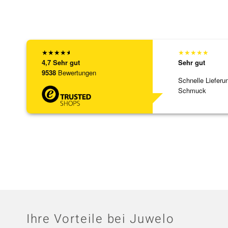
★
★
★
★
★
★
★
★
★
★
4,7
Sehr gut
Sehr gut
9538
Bewertungen
Schnelle Lieferu
Schmuck
Ihre Vorteile bei Juwelo