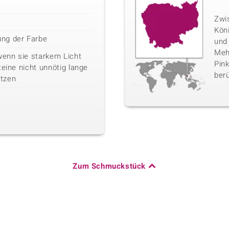
Zwi
Kön
ng der Farbe
und
Mehr
wenn sie starkem Licht
Pink
teine nicht unnötig lange
berü
tzen
Zum Schmuckstück