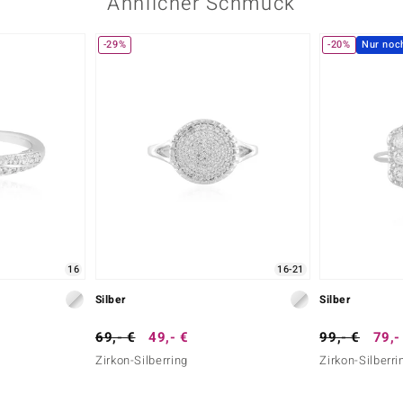
Ähnlicher Schmuck
-29%
-20%
Nur noc
16
16-21
Silber
Silber
69,- €
49,- €
99,- €
79,-
Zirkon-Silberring
Zirkon-Silberri