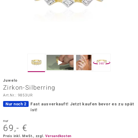
ors Edition
ana
Prince Designs
o
360°
Chic
Juwelo
insell
Zirkon-Silberring
Art.Nr.: 9853UR
n Vogue
Nur noch 2
Fast ausverkauft!
Jetzt kaufen bevor es zu spät
 Show
ist!
o Paraíso
nur
69,- €
Classics
Preis inkl. MwSt., zzgl.
Versandkosten