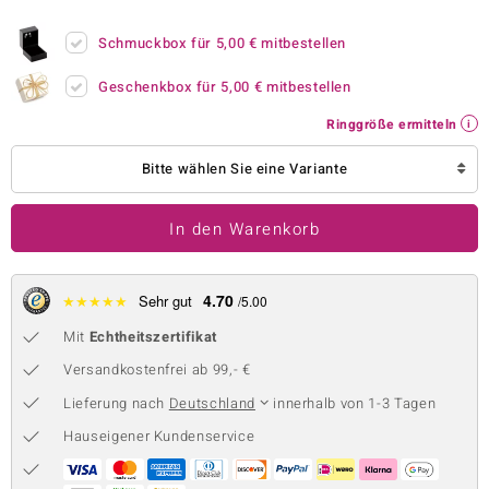
 JUWELO
Schmuckbox für
5,00 €
mitbestellen
remonti
Geschenkbox für
5,00 €
mitbestellen
uca
Ringgröße ermitteln
no Collection
Bitte wählen Sie eine Variante
ENTS BY DE MELO
In den Warenkorb
va
otenier
4.70
★
★
★
★
★
Sehr gut
/5.00
Mit
Echtheitszertifikat
 1894 Collection
Versandkostenfrei ab 99,- €
Lieferung nach
Deutschland
innerhalb von 1-3 Tagen
ana
Hauseigener Kundenservice