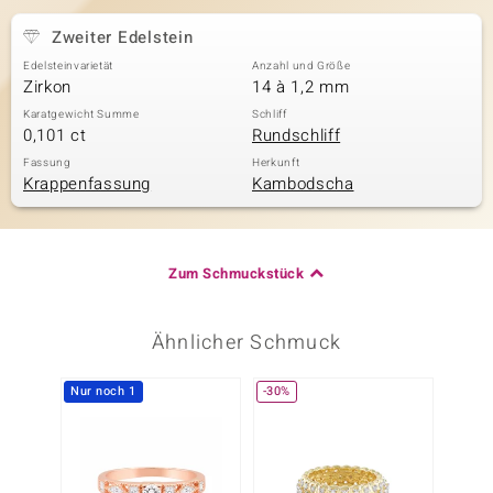
Zweiter Edelstein
Edelsteinvarietät
Anzahl und Größe
Zirkon
14 à 1,2 mm
Karatgewicht Summe
Schliff
0,101 ct
Rundschliff
Fassung
Herkunft
Krappenfassung
Kambodscha
Zum Schmuckstück
Ähnlicher Schmuck
Nur noch 1
-30%
Nur n