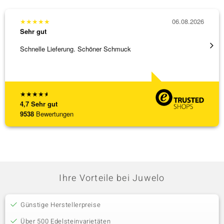
★
★
★
★
★
06.08.2026
★
★
★
Sehr gut
Sehr g
Schnelle Lieferung. Schöner Schmuck
Top Qu
★
★
★
★
★
4,7
Sehr gut
9538
Bewertungen
Ihre Vorteile bei Juwelo
Günstige Herstellerpreise
Über 500 Edelsteinvarietäten