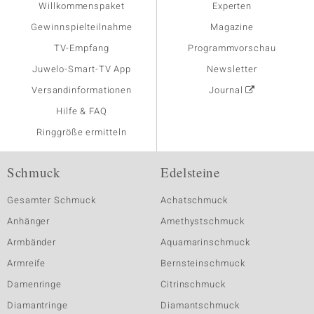
Willkommenspaket
Experten
Gewinnspielteilnahme
Magazine
TV-Empfang
Programmvorschau
Juwelo-Smart-TV App
Newsletter
Versandinformationen
Journal
Hilfe & FAQ
Ringgröße ermitteln
Schmuck
Edelsteine
Gesamter Schmuck
Achatschmuck
Anhänger
Amethystschmuck
Armbänder
Aquamarinschmuck
Armreife
Bernsteinschmuck
Damenringe
Citrinschmuck
Diamantringe
Diamantschmuck