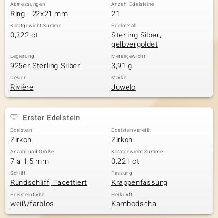
Abmessungen
Anzahl Edelsteine
Ring - 22x21 mm
21
Karatgewicht Summe
Edelmetall
0,322 ct
Sterling Silber,
gelbvergoldet
Legierung
Metallgewicht
925er Sterling Silber
3,91 g
Design
Marke
Rivière
Juwelo
Erster Edelstein
Edelstein
Edelsteinvarietät
Zirkon
Zirkon
Anzahl und Größe
Karatgewicht Summe
7 à 1,5 mm
0,221 ct
Schliff
Fassung
Rundschliff, Facettiert
Krappenfassung
Edelsteinfarbe
Herkunft
weiß/farblos
Kambodscha