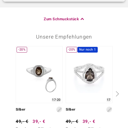
Zum Schmuckstück
Unsere Empfehlungen
-20%
-20%
Nur noch 1
-20%
17-20
17
Silber
Silber
Silber
49,- €
39,- €
49,- €
39,- €
49,- 