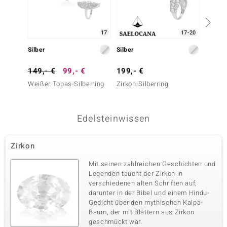
17
17-20
Silber
Silber
Silber
149,- €
99,- €
199,- €
79,- 
Weißer Topas-Silberring
Zirkon-Silberring
Weißer
Edelsteinwissen
Zirkon
Mit seinen zahlreichen Geschichten und
Legenden taucht der Zirkon in
verschiedenen alten Schriften auf,
darunter in der Bibel und einem Hindu-
Gedicht über den mythischen Kalpa-
Baum, der mit Blättern aus Zirkon
geschmückt war.