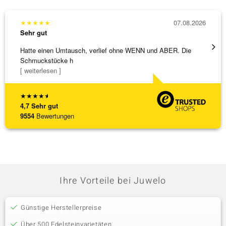
★
★
★
★
★
07.08.2026
★
★
★
Sehr gut
Sehr g
Hatte einen Umtausch, verlief ohne WENN und ABER. Die
Die Wa
Schmuckstücke h
[ weiterlesen ]
★
★
★
★
★
4,7
Sehr gut
9554
Bewertungen
Ihre Vorteile bei Juwelo
Günstige Herstellerpreise
Über 500 Edelsteinvarietäten