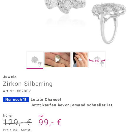
ors Edition
ana
Prince Designs
o
360°
Chic
Juwelo
insell
Zirkon-Silberring
Art.Nr.: 8878BV
n Vogue
Nur noch 1!
Letzte Chance!
 Show
Jetzt kaufen bevor jemand schneller ist.
o Paraíso
früher
nur
129,- €
99,- €
Classics
Preis inkl. MwSt.