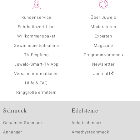
Kundenservice
Über Juwelo
Echtheitszertifikat
Moderatoren
Willkommenspaket
Experten
Gewinnspielteilnahme
Magazine
TV-Empfang
Programmvorschau
Juwelo-Smart-TV App
Newsletter
Versandinformationen
Journal
Hilfe & FAQ
Ringgröße ermitteln
Schmuck
Edelsteine
Gesamter Schmuck
Achatschmuck
Anhänger
Amethystschmuck