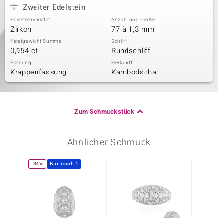
Zweiter Edelstein
Edelsteinvarietät
Anzahl und Größe
Zirkon
77 à 1,3 mm
Karatgewicht Summe
Schliff
0,954 ct
Rundschliff
Fassung
Herkunft
Krappenfassung
Kambodscha
Zum Schmuckstück
Ähnlicher Schmuck
-34%
Nur noch 1
-13%