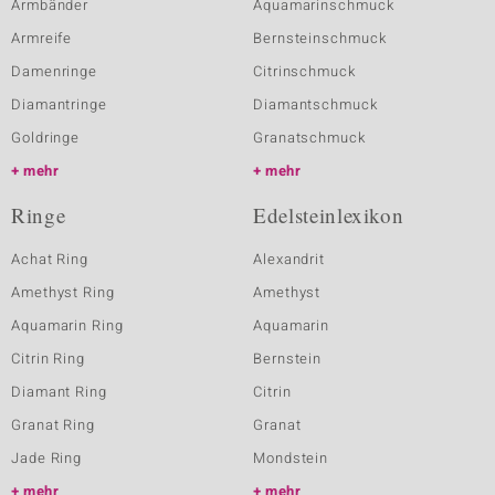
Armbänder
Aquamarinschmuck
Armreife
Bernsteinschmuck
Damenringe
Citrinschmuck
Diamantringe
Diamantschmuck
Goldringe
Granatschmuck
mehr
mehr
Ringe
Edelsteinlexikon
Achat Ring
Alexandrit
Amethyst Ring
Amethyst
Aquamarin Ring
Aquamarin
Citrin Ring
Bernstein
Diamant Ring
Citrin
Granat Ring
Granat
Jade Ring
Mondstein
mehr
mehr