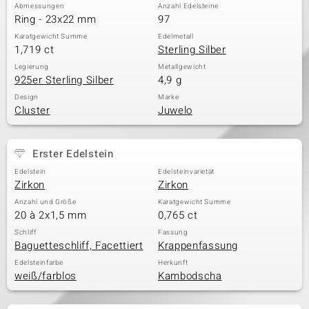
Abmessungen
Anzahl Edelsteine
Ring - 23x22 mm
97
Karatgewicht Summe
Edelmetall
1,719 ct
Sterling Silber
Legierung
Metallgewicht
925er Sterling Silber
4,9 g
Design
Marke
Cluster
Juwelo
Erster Edelstein
Edelstein
Edelsteinvarietät
Zirkon
Zirkon
Anzahl und Größe
Karatgewicht Summe
20 à 2x1,5 mm
0,765 ct
Schliff
Fassung
Baguetteschliff, Facettiert
Krappenfassung
Edelsteinfarbe
Herkunft
weiß/farblos
Kambodscha