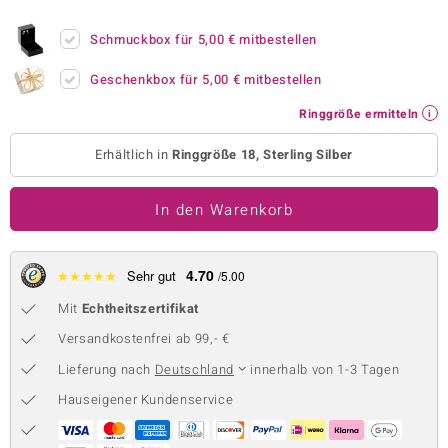
 JUWELO
Schmuckbox für
5,00 €
mitbestellen
remonti
Geschenkbox für
5,00 €
mitbestellen
uca
Ringgröße ermitteln
no Collection
Erhältlich in
Ringgröße 18, Sterling Silber
ENTS BY DE MELO
In den Warenkorb
va
otenier
4.70
★
★
★
★
★
Sehr gut
/5.00
Mit
Echtheitszertifikat
 1894 Collection
Versandkostenfrei ab 99,- €
Lieferung nach
Deutschland
innerhalb von 1-3 Tagen
ana
Hauseigener Kundenservice