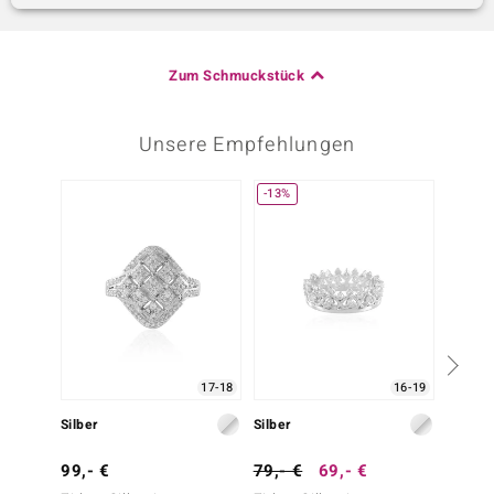
Zum Schmuckstück
Unsere Empfehlungen
-13%
-29%
17-18
16-19
Silber
Silber
Silber
99,- €
79,- €
69,- €
69,- 