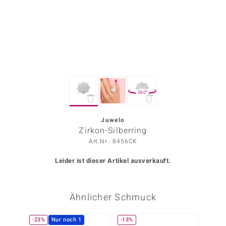
ors Edition
ana
Prince Designs
360°
o
Chic
Juwelo
Zirkon-Silberring
insell
Art.Nr.: 8456CK
n Vogue
Leider ist dieser Artikel ausverkauft.
 Show
Ähnlicher Schmuck
o Paraíso
Classics
-23%
Nur noch 1
-13%
-13%