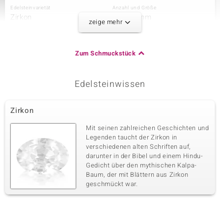
Edelsteinvarietät
Anzahl und Größe
Zirkon
6 à 1,5 mm
zeige mehr
Karatgewicht Summe
Schliff
0,2 ct
Rundschliff
Fassung
Herkunft
Zum Schmuckstück
Krappenfassung
Kambodscha
Edelsteinwissen
Dritter Edelstein
Edelsteinvarietät
Anzahl und Größe
Zirkon
Zirkon
20 à 1,3 mm
Karatgewicht Summe
Schliff
Mit seinen zahlreichen Geschichten und
0,36 ct
Rundschliff
Legenden taucht der Zirkon in
verschiedenen alten Schriften auf,
Fassung
Herkunft
Krappenfassung
darunter in der Bibel und einem Hindu-
Kambodscha
Gedicht über den mythischen Kalpa-
Baum, der mit Blättern aus Zirkon
geschmückt war.
Vierter Edelstein
Edelsteinvarietät
Anzahl und Größe
Zirkon
40 à 1 mm