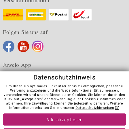
Versandinformation
Folgen Sie uns auf
Juwelo App
Datenschutzhinweis
Um Ihnen ein optimales Einkaufserlebnis zu ermöglichen, passende
Werbung anzuzeigen und die Websitefunktionalität zu messen,
verwenden wir und unsere Dienstleister Cookies. Sie können durch den
Karriere
AGB
Datenschutz
Cookies
Impressum
Klick auf „Akzeptieren“ der Verwendung aller Cookies zustimmen oder
Kontakt
Vertrag widerrufen
ablehnen
. Ihre Einwilligung können Sie jederzeit widerrufen. Weitere
Informationen erhalten Sie in unseren
Datenschutzhinweisen
.
Visit our stores in other countries:
Alle akzeptieren