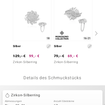
 JUWELO
remonti
uca
no Collection
18
16-21
ENTS BY DE MELO
Silber
Silber
Silber
va
129,- €
99,- €
79,- €
69,- €
79,- 
Zirkon-Silberring
Zirkon-Silberring
Weißer
otenier
 1894 Collection
Details des Schmuckstücks
ana
Zirkon-Silberring
Abmessungen
Anzahl Edelsteine