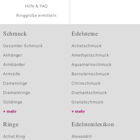
Hilfe & FAQ
Ringgröße ermitteln
Schmuck
Edelsteine
Gesamter Schmuck
Achatschmuck
Anhänger
Amethystschmuck
Armbänder
Aquamarinschmuck
Armreife
Bernsteinschmuck
Damenringe
Citrinschmuck
Diamantringe
Diamantschmuck
Goldringe
Granatschmuck
mehr
mehr
Ringe
Edelsteinlexikon
Achat Ring
Alexandrit