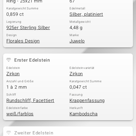
Ring - 25x21 mm
67
Karatgewicht Summe
Edelmetall
0,859 ct
Silber, platiniert
& Classics
Legierung
Metallgewicht
925er Sterling Silber
4,48 g
Minerale
Design
Marke
Florales Design
Juwelo
Erster Edelstein
Edelstein
Edelsteinvarietät
Zirkon
Zirkon
Anzahl und Größe
Karatgewicht Summe
1 à 2 mm
0,047 ct
Schliff
Fassung
Rundschliff, Facettiert
Krappenfassung
Edelsteinfarbe
Herkunft
weiß/farblos
Kambodscha
Zweiter Edelstein