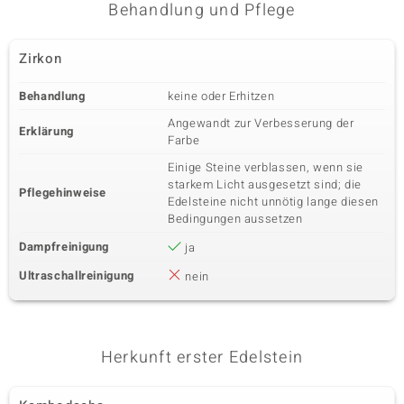
Karatgewicht Summe
Schliff
Behandlung und Pflege
0,252 ct
Rundschliff
Fassung
Herkunft
Zirkon
Krappenfassung
Kambodscha
Behandlung
keine oder Erhitzen
Angewandt zur Verbesserung der
Erklärung
Farbe
Einige Steine verblassen, wenn sie
starkem Licht ausgesetzt sind; die
Pflegehinweise
Edelsteine nicht unnötig lange diesen
Bedingungen aussetzen
Dampfreinigung
ja
Ultraschallreinigung
nein
Herkunft erster Edelstein