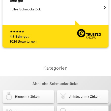
Sehr gut
Sehr g
Tolles Schmuckstück
Ich ha
werden
[ weite
★
★
★
★
★
4,7
Sehr gut
9524
Bewertungen
Kategorien
Ähnliche Schmuckstücke
Ringe mit Zirkon
Anhänger mit Zirkon