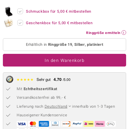
 JUWELO
Schmuckbox für
5,00 €
mitbestellen
remonti
Geschenkbox für
5,00 €
mitbestellen
uca
Ringgröße ermitteln
no Collection
Erhältlich in
Ringgröße 19, Silber, platiniert
ENTS BY DE MELO
In den Warenkorb
va
otenier
4.70
★
★
★
★
★
Sehr gut
/5.00
Mit
Echtheitszertifikat
 1894 Collection
Versandkostenfrei ab 99,- €
Lieferung nach
Deutschland
innerhalb von 1-3 Tagen
ana
Hauseigener Kundenservice