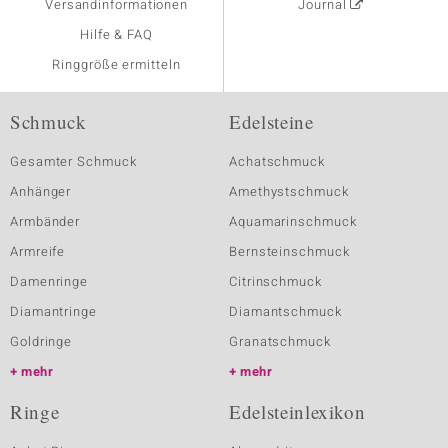
Versandinformationen
Journal
Hilfe & FAQ
Ringgröße ermitteln
Schmuck
Edelsteine
Gesamter Schmuck
Achatschmuck
Anhänger
Amethystschmuck
Armbänder
Aquamarinschmuck
Armreife
Bernsteinschmuck
Damenringe
Citrinschmuck
Diamantringe
Diamantschmuck
Goldringe
Granatschmuck
mehr
mehr
Ringe
Edelsteinlexikon