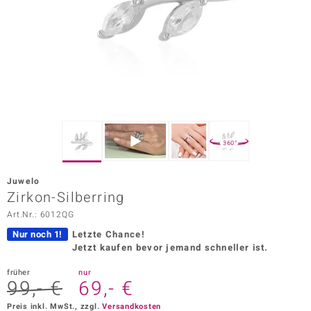
ors Edition
ana
Prince Designs
o
360°
Chic
Juwelo
insell
Zirkon-Silberring
Art.Nr.: 6012QG
n Vogue
Nur noch 1!
Letzte Chance!
 Show
Jetzt kaufen bevor jemand schneller ist.
o Paraíso
früher
nur
99,- €
69,- €
Classics
Preis inkl. MwSt., zzgl.
Versandkosten