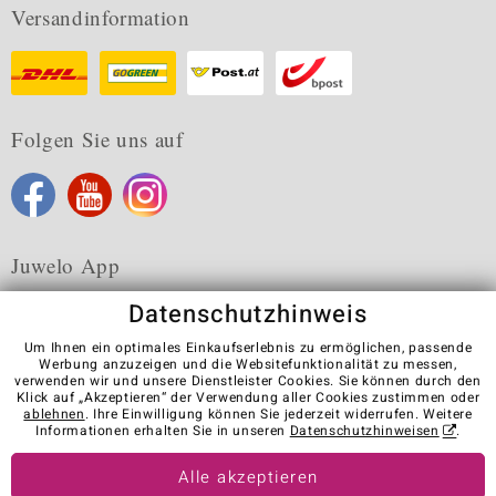
Versandinformation
Folgen Sie uns auf
Juwelo App
Datenschutzhinweis
Um Ihnen ein optimales Einkaufserlebnis zu ermöglichen, passende
Werbung anzuzeigen und die Websitefunktionalität zu messen,
verwenden wir und unsere Dienstleister Cookies. Sie können durch den
Karriere
AGB
Datenschutz
Cookies
Impressum
Klick auf „Akzeptieren“ der Verwendung aller Cookies zustimmen oder
Kontakt
Vertrag widerrufen
ablehnen
. Ihre Einwilligung können Sie jederzeit widerrufen. Weitere
Informationen erhalten Sie in unseren
Datenschutzhinweisen
.
Visit our stores in other countries:
Alle akzeptieren