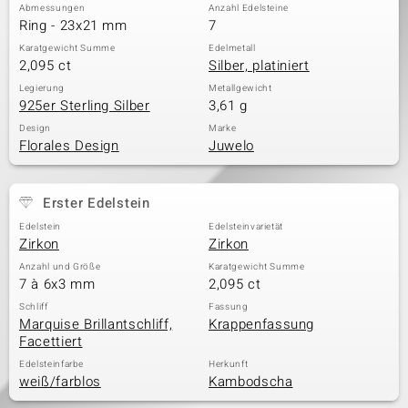
Abmessungen
Anzahl Edelsteine
Ring - 23x21 mm
7
Karatgewicht Summe
Edelmetall
2,095 ct
Silber, platiniert
Legierung
Metallgewicht
925er Sterling Silber
3,61 g
Design
Marke
Florales Design
Juwelo
Erster Edelstein
Edelstein
Edelsteinvarietät
Zirkon
Zirkon
Anzahl und Größe
Karatgewicht Summe
7 à 6x3 mm
2,095 ct
Schliff
Fassung
Marquise Brillantschliff,
Krappenfassung
Facettiert
Edelsteinfarbe
Herkunft
weiß/farblos
Kambodscha