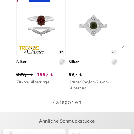
16
20
Silber
Silber
Silber
299,- €
199,- €
99,- €
39,- 
Zirkon-Silberringe
Grüner Ceylon-Zirkon-
Weißer
Silberring
Kategorien
Ähnliche Schmuckstücke