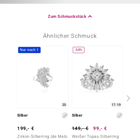
Zum Schmuckstück
Ähnlicher Schmuck
Nur noch 1
-34%
20
17-19
Silber
Silber
Silber
199,- €
149,- €
99,- €
29,- 
Zirkon-Silberring (de Melo
Weißer Topas-Silberring
Weißer