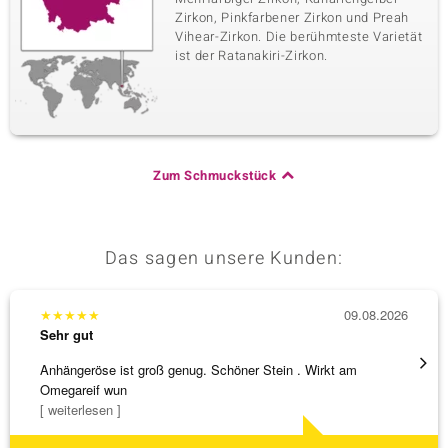
Zirkon, Pinkfarbener Zirkon und Preah
Vihear-Zirkon. Die berühmteste Varietät
ist der Ratanakiri-Zirkon.
Zum Schmuckstück
Das sagen unsere Kunden:
★
★
★
★
★
09.08.2026
★
★
★
Sehr gut
Sehr g
Anhängeröse ist groß genug. Schöner Stein . Wirkt am
3 x Wa
Omegareif wun
falsch
[ weiterlesen ]
[ weite