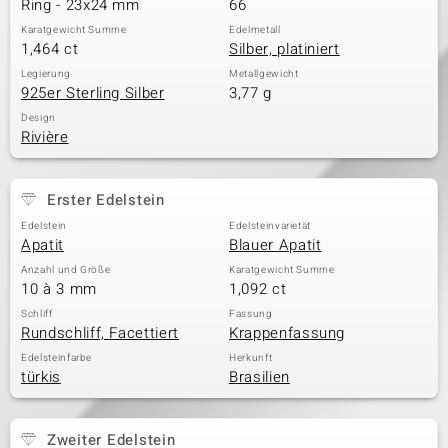
Ring - 23x24 mm
66
Karatgewicht Summe
Edelmetall
1,464 ct
Silber, platiniert
& Classics
Legierung
Metallgewicht
925er Sterling Silber
3,77 g
Minerale
Design
Rivière
Erster Edelstein
Edelstein
Edelsteinvarietät
Apatit
Blauer Apatit
Anzahl und Größe
Karatgewicht Summe
10 à 3 mm
1,092 ct
Schliff
Fassung
Rundschliff, Facettiert
Krappenfassung
Edelsteinfarbe
Herkunft
türkis
Brasilien
Zweiter Edelstein