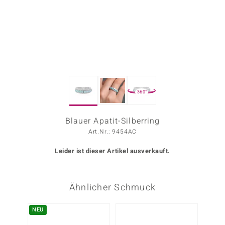
ors Edition
ana
Prince Designs
360°
o
Chic
Blauer Apatit-Silberring
Art.Nr.: 9454AC
insell
Leider ist dieser Artikel ausverkauft.
n Vogue
 Show
Ähnlicher Schmuck
o Paraíso
NEU
Classics