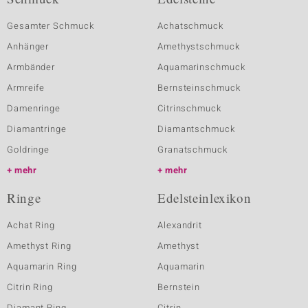
Gesamter Schmuck
Achatschmuck
Anhänger
Amethystschmuck
Armbänder
Aquamarinschmuck
Armreife
Bernsteinschmuck
Damenringe
Citrinschmuck
Diamantringe
Diamantschmuck
Goldringe
Granatschmuck
mehr
mehr
Ringe
Edelsteinlexikon
Achat Ring
Alexandrit
Amethyst Ring
Amethyst
Aquamarin Ring
Aquamarin
Citrin Ring
Bernstein
Diamant Ring
Citrin