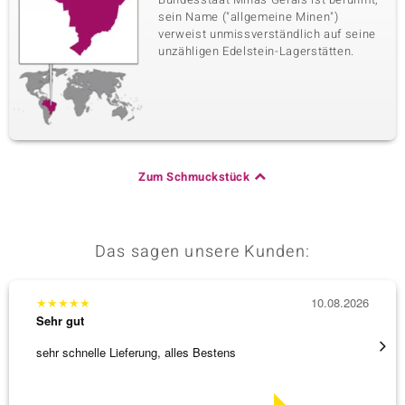
sein Name ("allgemeine Minen")
verweist unmissverständlich auf seine
unzähligen Edelstein-Lagerstätten.
Zum Schmuckstück
Das sagen unsere Kunden:
★
★
★
★
★
10.08.2026
★
★
★
Sehr gut
Sehr g
sehr schnelle Lieferung, alles Bestens
Wie im