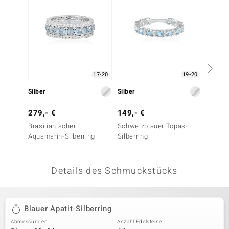
 JUWELO
remonti
uca
17-20
19-20
no Collection
Silber
Silber
Silber
ENTS BY DE MELO
279,- €
149,- €
129,-
va
Brasilianischer
Schweizblauer Topas-
Neonbl
Aquamarin-Silberring
Silberring
Silberr
otenier
 1894 Collection
Details des Schmuckstücks
ana
Blauer Apatit-Silberring
Abmessungen
Anzahl Edelsteine