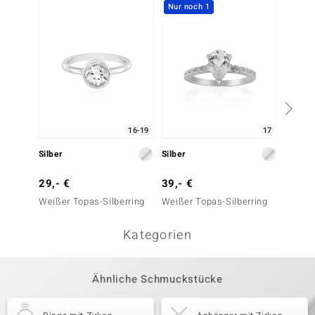
Nur noch 1
16-19
17
Silber
Silber
Silber
29,- €
39,- €
49,- 
Weißer Topas-Silberring
Weißer Topas-Silberring
Zirkon-
Kategorien
Ähnliche Schmuckstücke