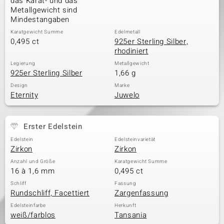
das Karat- und das
Metallgewicht sind
Mindestangaben
Karatgewicht Summe
Edelmetall
0,495 ct
925er Sterling Silber,
rhodiniert
Legierung
Metallgewicht
925er Sterling Silber
1,66 g
Design
Marke
Eternity
Juwelo
Erster Edelstein
Edelstein
Edelsteinvarietät
Zirkon
Zirkon
Anzahl und Größe
Karatgewicht Summe
16 à 1,6 mm
0,495 ct
Schliff
Fassung
Rundschliff, Facettiert
Zargenfassung
Edelsteinfarbe
Herkunft
weiß/farblos
Tansania