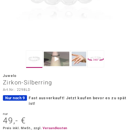
ors Edition
ana
Prince Designs
o
360°
Chic
Juwelo
insell
Zirkon-Silberring
Art.Nr.: 2298LD
n Vogue
Nur noch 9
Fast ausverkauft!
Jetzt kaufen bevor es zu spät
 Show
ist!
o Paraíso
nur
49,- €
Classics
Preis inkl. MwSt., zzgl.
Versandkosten