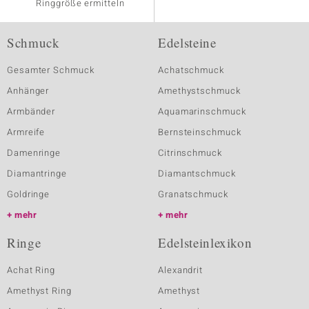
Ringgröße ermitteln
Schmuck
Edelsteine
Gesamter Schmuck
Achatschmuck
Anhänger
Amethystschmuck
Armbänder
Aquamarinschmuck
Armreife
Bernsteinschmuck
Damenringe
Citrinschmuck
Diamantringe
Diamantschmuck
Goldringe
Granatschmuck
mehr
mehr
Ringe
Edelsteinlexikon
Achat Ring
Alexandrit
Amethyst Ring
Amethyst