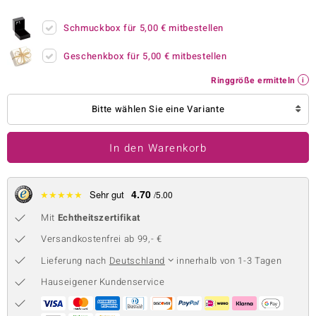
 JUWELO
Schmuckbox für
5,00 €
mitbestellen
remonti
Geschenkbox für
5,00 €
mitbestellen
uca
Ringgröße ermitteln
no Collection
Bitte wählen Sie eine Variante
ENTS BY DE MELO
In den Warenkorb
va
otenier
4.70
★
★
★
★
★
Sehr gut
/5.00
Mit
Echtheitszertifikat
 1894 Collection
Versandkostenfrei ab 99,- €
Lieferung nach
Deutschland
innerhalb von 1-3 Tagen
ana
Hauseigener Kundenservice