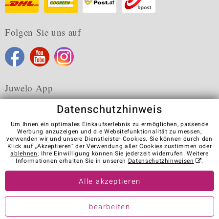
Folgen Sie uns auf
Juwelo App
Datenschutzhinweis
Um Ihnen ein optimales Einkaufserlebnis zu ermöglichen, passende
Werbung anzuzeigen und die Websitefunktionalität zu messen,
verwenden wir und unsere Dienstleister Cookies. Sie können durch den
Karriere
AGB
Datenschutz
Cookies
Impressum
Klick auf „Akzeptieren“ der Verwendung aller Cookies zustimmen oder
Kontakt
Vertrag widerrufen
ablehnen
. Ihre Einwilligung können Sie jederzeit widerrufen. Weitere
Informationen erhalten Sie in unseren
Datenschutzhinweisen
.
Visit our stores in other countries:
Alle akzeptieren
© Juwelo Deutschland GmbH (ein Tochterunternehmen der elumeo
bearbeiten
SE)