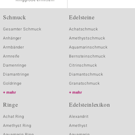
Schmuck
Edelsteine
Gesamter Schmuck
Achatschmuck
Anhänger
Amethystschmuck
Armbänder
Aquamarinschmuck
Armreife
Bernsteinschmuck
Damenringe
Citrinschmuck
Diamantringe
Diamantschmuck
Goldringe
Granatschmuck
mehr
mehr
Ringe
Edelsteinlexikon
Achat Ring
Alexandrit
Amethyst Ring
Amethyst
Aquamarin Ring
Aquamarin