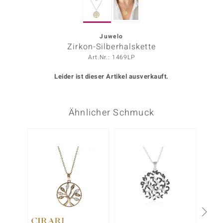
ors Edition
ana
Juwelo
Zirkon-Silberhalskette
Art.Nr.: 1469LP
Prince Designs
Leider ist dieser Artikel ausverkauft.
o
Ähnlicher Schmuck
Chic
insell
n Vogue
 Show
o Paraíso
Classics