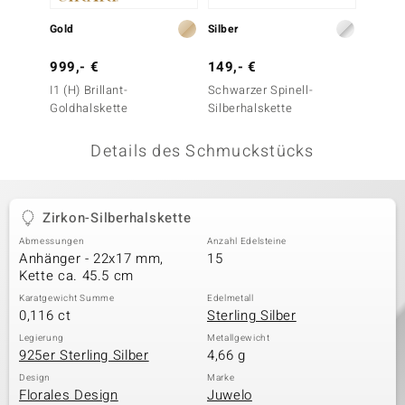
 JUWELO
Gold
Silber
Gold
remonti
999,- €
149,- €
399,-
I1 (H) Brillant-
Schwarzer Spinell-
I3 (H) 
uca
Goldhalskette
Silberhalskette
(de Me
no Collection
Details des Schmuckstücks
ENTS BY DE MELO
va
Zirkon-Silberhalskette
Abmessungen
Anzahl Edelsteine
otenier
Anhänger - 22x17 mm,
15
Kette ca. 45.5 cm
 1894 Collection
Karatgewicht Summe
Edelmetall
0,116 ct
Sterling Silber
Legierung
Metallgewicht
925er Sterling Silber
4,66 g
ana
Design
Marke
Florales Design
Juwelo