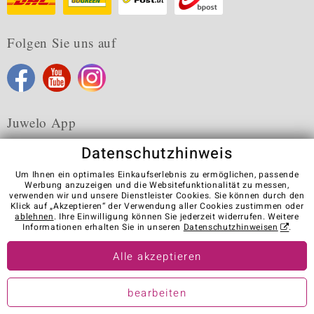
Folgen Sie uns auf
Juwelo App
Datenschutzhinweis
Um Ihnen ein optimales Einkaufserlebnis zu ermöglichen, passende
Werbung anzuzeigen und die Websitefunktionalität zu messen,
verwenden wir und unsere Dienstleister Cookies. Sie können durch den
Karriere
AGB
Datenschutz
Cookies
Impressum
Klick auf „Akzeptieren“ der Verwendung aller Cookies zustimmen oder
Kontakt
Vertrag widerrufen
ablehnen
. Ihre Einwilligung können Sie jederzeit widerrufen. Weitere
Informationen erhalten Sie in unseren
Datenschutzhinweisen
.
Visit our stores in other countries:
Alle akzeptieren
© Juwelo Deutschland GmbH (ein Tochterunternehmen der elumeo
bearbeiten
SE)