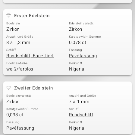
Erster Edelstein
& Classics
Edelstein
Edelsteinvarietät
Zirkon
Zirkon
Minerale
Anzahl und Größe
Karatgewicht Summe
8 à 1,3 mm
0,078 ct
Schliff
Fassung
Rundschliff, Facettiert
Pavéfassung
Edelsteinfarbe
Herkunft
weiß/farblos
Nigeria
Zweiter Edelstein
Edelsteinvarietät
Anzahl und Größe
Zirkon
7 à 1 mm
Karatgewicht Summe
Schliff
0,038 ct
Rundschliff
Fassung
Herkunft
Pavéfassung
Nigeria