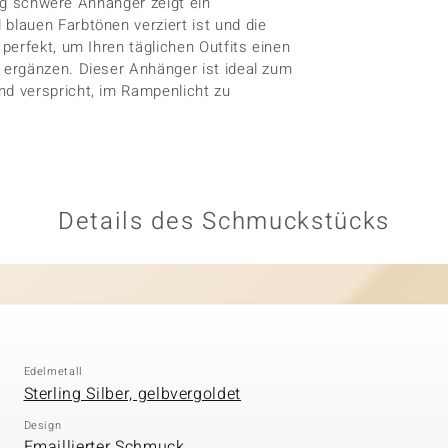
9 g schwere Anhänger zeigt ein
lauen Farbtönen verziert ist und die
perfekt, um Ihren täglichen Outfits einen
ergänzen. Dieser Anhänger ist ideal zum
d verspricht, im Rampenlicht zu
Details des Schmuckstücks
Edelmetall
Sterling Silber, gelbvergoldet
Design
Emaillierter Schmuck