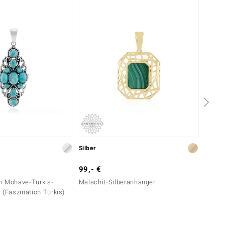
Silber
Silber
99,- €
69,- 
n Mohave-Türkis-
Malachit-Silberanhänger
Fuchsi
 (Faszination Türkis)