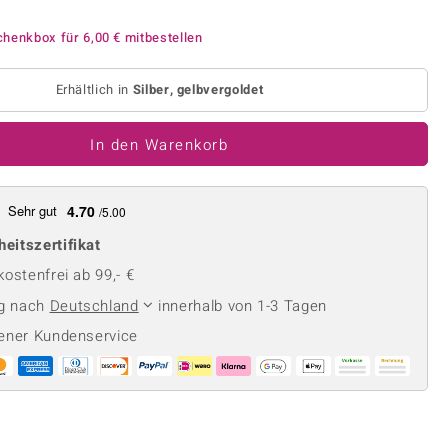
Perle
Ringgröße ermitteln
lith
Spinell
chenkbox für
6,00 €
mitbestellen
in
Zirkon
Erhältlich in
Silber, gelbvergoldet
Gelb
In den Warenkorb
Sehr gut
4.70
/5.00
heitszertifikat
ostenfrei ab 99,- €
ng nach
Deutschland
innerhalb von 1-3 Tagen
ener Kundenservice