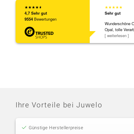
★
★
★
★
★
★
★
★
★
★
4,7
Sehr gut
Sehr gut
9554
Bewertungen
Wunderschöne Ohr
Opal, tolle Verar
Steg ist e
[ weiterlesen ]
Ihre Vorteile bei Juwelo
Günstige Herstellerpreise