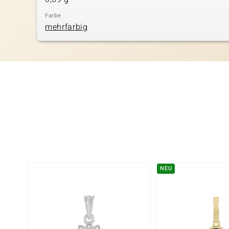
Farbe
mehrfarbig
NEU