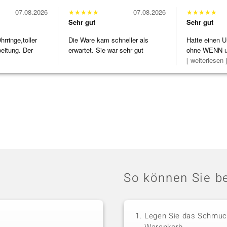
07.08.2026
★
★
★
★
★
07.08.2026
★
★
★
★
★
Sehr gut
Sehr gut
ringe,toller
Die Ware kam schneller als
Hatte einen U
beitung. Der
erwartet. Sie war sehr gut
ohne WENN u
verpackt.
Schmuckstüc
[ weiterlesen 
So können Sie be
Legen Sie das Schmuck