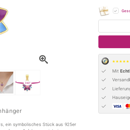
Onyx
Peridot
ns
♦ Silberhalsketten
TPC
Rhodolith
Spektro
Ges
k
♦ Silberohrringe
Trends & Classics
Türkis
Turmal
♦ Silberanhänger
Vitale Minerale
n
Platinschmuck
Blau
Grün
★
★
★
★
★
Mit
Echt
Versandk
360°
Lieferu
Hauseig
Anhänger
, ein symbolisches Stück aus 925er