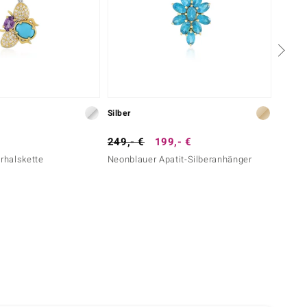
Silber
Silber
249,- €
199,- €
299,-
erhalskette
Neonblauer Apatit-Silberanhänger
Tansan