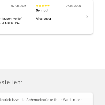
07.08.2026
★
★
★
★
★
07.08.2026
★
★
★
★
★
Sehr gut
Sehr gut
mtausch, verlief
Alles super
Eine Vielf
nd ABER. Die
sonst nirg
ke h
]
zu noc
[ weiterles
stellen:
stück bzw. die Schmuckstücke Ihrer Wahl in den