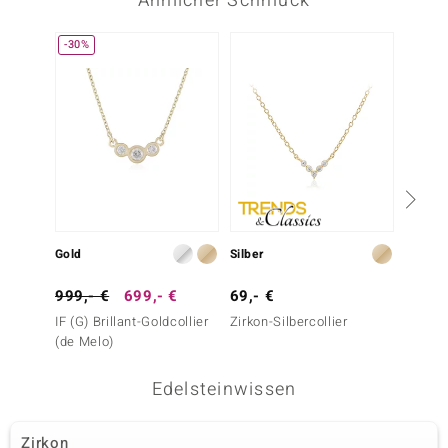
Ähnlicher Schmuck
-30%
Gold
Silber
Gold
999,- €
699,- €
69,- €
699,-
IF (G) Brillant-Goldcollier
Zirkon-Silbercollier
I1 (H) 
(de Melo)
Edelsteinwissen
Zirkon