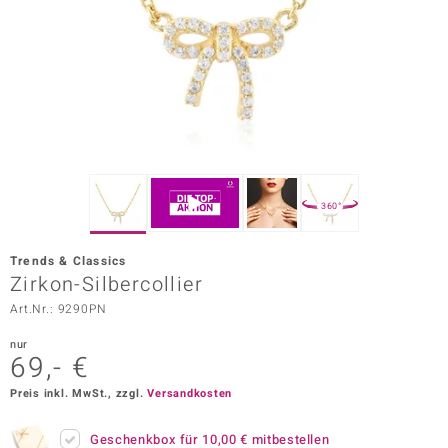
ors Edition
ana
Prince Designs
o
360°
Chic
Trends & Classics
insell
Zirkon-Silbercollier
Art.Nr.: 9290PN
n Vogue
nur
 Show
69,- €
o Paraíso
Preis inkl. MwSt., zzgl.
Versandkosten
Classics
Geschenkbox für
10,00 €
mitbestellen