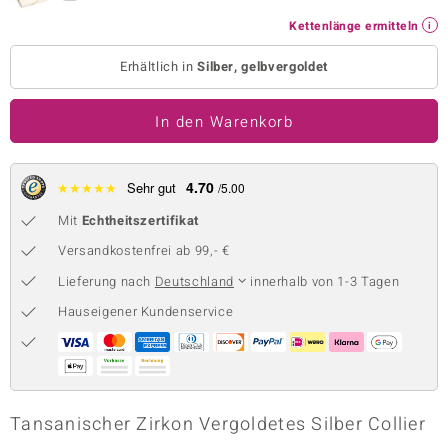
 JUWELO
Kettenlänge ermitteln
Erhältlich in
Silber, gelbvergoldet
remonti
uca
In den Warenkorb
no Collection
4.70
★
★
★
★
★
Sehr gut
/5.00
ENTS BY DE MELO
Mit
Echtheitszertifikat
va
Versandkostenfrei ab 99,- €
otenier
Lieferung nach
Deutschland
innerhalb von 1-3 Tagen
Hauseigener Kundenservice
 1894 Collection
ana
Tansanischer Zirkon Vergoldetes Silber Collier