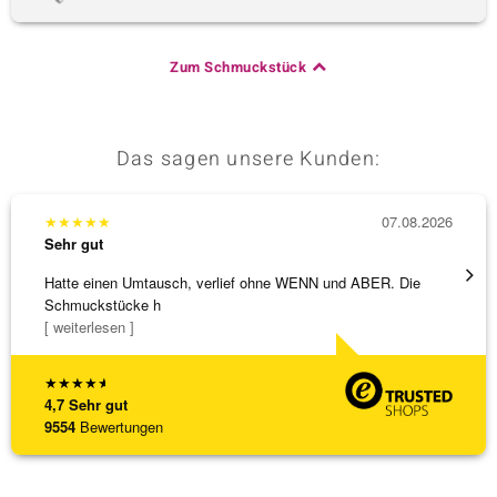
Zum Schmuckstück
Das sagen unsere Kunden:
★
★
★
★
★
07.08.2026
★
★
★
Sehr gut
Sehr g
Hatte einen Umtausch, verlief ohne WENN und ABER. Die
Alles 
Schmuckstücke h
[ weiterlesen ]
★
★
★
★
★
4,7
Sehr gut
9554
Bewertungen