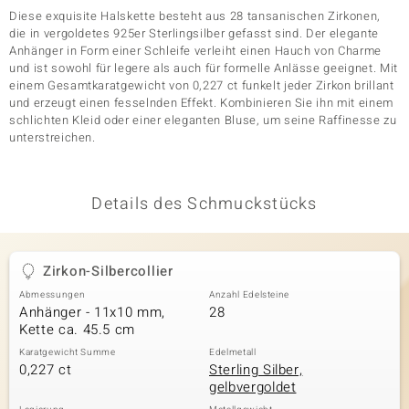
Diese exquisite Halskette besteht aus 28 tansanischen Zirkonen,
die in vergoldetes 925er Sterlingsilber gefasst sind. Der elegante
Anhänger in Form einer Schleife verleiht einen Hauch von Charme
& Classics
und ist sowohl für legere als auch für formelle Anlässe geeignet. Mit
einem Gesamtkaratgewicht von 0,227 ct funkelt jeder Zirkon brillant
Minerale
und erzeugt einen fesselnden Effekt. Kombinieren Sie ihn mit einem
schlichten Kleid oder einer eleganten Bluse, um seine Raffinesse zu
unterstreichen.
Details des Schmuckstücks
Zirkon-Silbercollier
Abmessungen
Anzahl Edelsteine
Anhänger - 11x10 mm,
28
Kette ca. 45.5 cm
Karatgewicht Summe
Edelmetall
0,227 ct
Sterling Silber,
gelbvergoldet