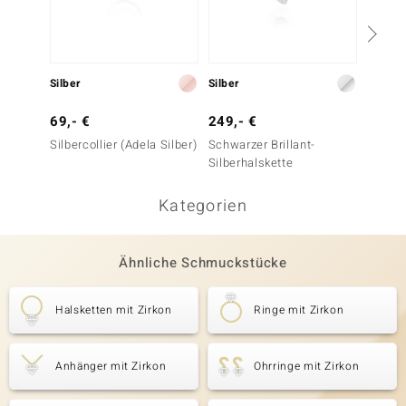
Silber
Silber
Silber
69,- €
249,- €
149,-
Silbercollier (Adela Silber)
Schwarzer Brillant-
Gelber
Silberhalskette
Silber
Kategorien
Ähnliche Schmuckstücke
Halsketten mit Zirkon
Ringe mit Zirkon
Anhänger mit Zirkon
Ohrringe mit Zirkon