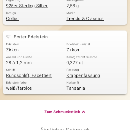
Legierung
Metallgewicht
925er Sterling Silber
2,58 g
Design
Marke
Collier
Trends & Classics
Erster Edelstein
Edelstein
Edelsteinvarietät
Zirkon
Zirkon
Anzahl und Größe
Karatgewicht Summe
28 à 1,2 mm
0,227 ct
Schliff
Fassung
Rundschliff, Facettiert
Krappenfassung
Edelsteinfarbe
Herkunft
weiß/farblos
Tansania
Zum Schmuckstück