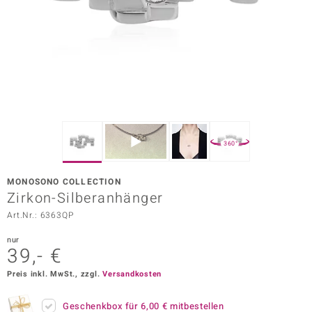
ors Edition
ana
Prince Designs
o
360°
Chic
MONOSONO COLLECTION
insell
Zirkon-Silberanhänger
Art.Nr.: 6363QP
n Vogue
nur
 Show
39,- €
o Paraíso
Preis inkl. MwSt., zzgl.
Versandkosten
Classics
Geschenkbox für
6,00 €
mitbestellen