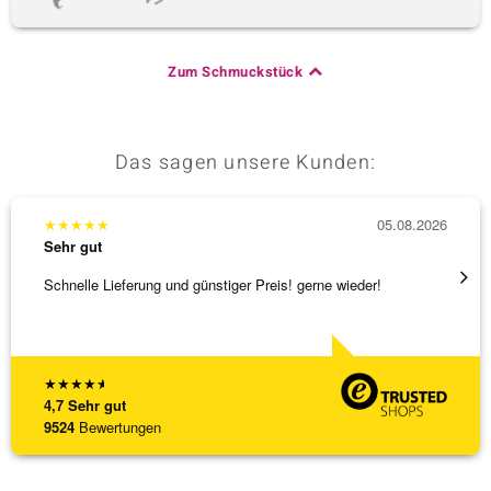
Zum Schmuckstück
Das sagen unsere Kunden:
★
★
★
★
★
05.08.2026
★
★
★
Sehr gut
Sehr g
Schnelle Lieferung und günstiger Preis! gerne wieder!
Tolles
★
★
★
★
★
4,7
Sehr gut
9524
Bewertungen