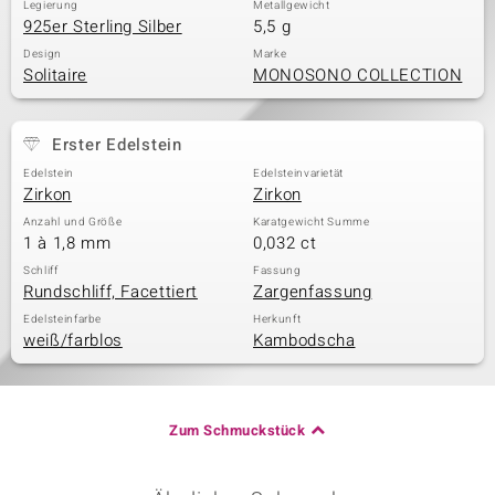
Legierung
Metallgewicht
925er Sterling Silber
5,5 g
Design
Marke
Solitaire
MONOSONO COLLECTION
Erster Edelstein
Edelstein
Edelsteinvarietät
Zirkon
Zirkon
Anzahl und Größe
Karatgewicht Summe
1 à 1,8 mm
0,032 ct
Schliff
Fassung
Rundschliff, Facettiert
Zargenfassung
Edelsteinfarbe
Herkunft
weiß/farblos
Kambodscha
Zum Schmuckstück