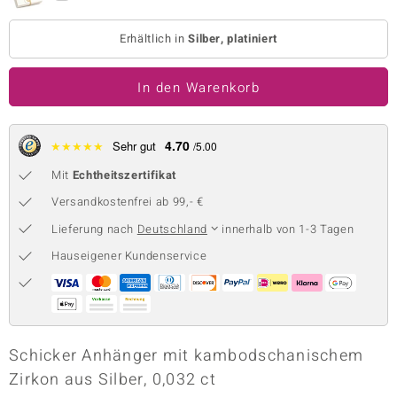
 JUWELO
Erhältlich in
Silber, platiniert
remonti
In den Warenkorb
uca
no Collection
4.70
★
★
★
★
★
Sehr gut
/5.00
ENTS BY DE MELO
Mit
Echtheitszertifikat
Versandkostenfrei ab 99,- €
va
Lieferung nach
Deutschland
innerhalb von 1-3 Tagen
otenier
Hauseigener Kundenservice
 1894 Collection
ana
Schicker Anhänger mit kambodschanischem
Zirkon aus Silber, 0,032 ct