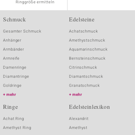
Ringgröße ermitteln
Schmuck
Edelsteine
Gesamter Schmuck
Achatschmuck
Anhänger
Amethystschmuck
Armbänder
Aquamarinschmuck
Armreife
Bernsteinschmuck
Damenringe
Citrinschmuck
Diamantringe
Diamantschmuck
Goldringe
Granatschmuck
mehr
mehr
Ringe
Edelsteinlexikon
Achat Ring
Alexandrit
Amethyst Ring
Amethyst