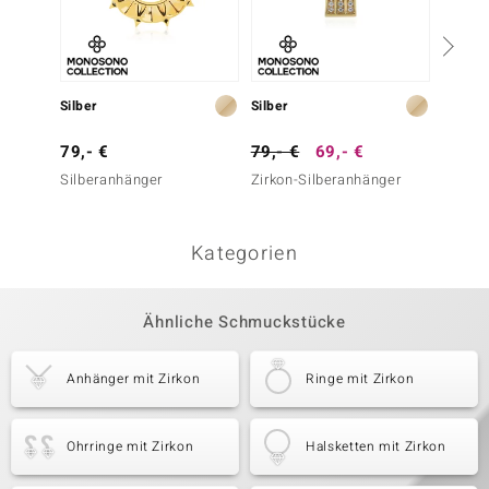
Silber
Silber
Silber
79,- €
79,- €
69,- €
69,- 
Silberanhänger
Zirkon-Silberanhänger
Dendri
Silber
Kategorien
Ähnliche Schmuckstücke
Anhänger mit Zirkon
Ringe mit Zirkon
Ohrringe mit Zirkon
Halsketten mit Zirkon