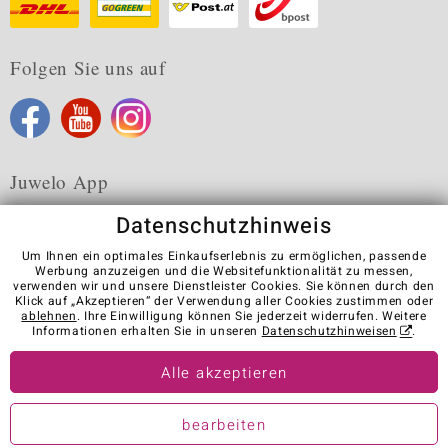
Folgen Sie uns auf
Juwelo App
Datenschutzhinweis
Um Ihnen ein optimales Einkaufserlebnis zu ermöglichen, passende
Werbung anzuzeigen und die Websitefunktionalität zu messen,
verwenden wir und unsere Dienstleister Cookies. Sie können durch den
Karriere
AGB
Datenschutz
Cookies
Impressum
Klick auf „Akzeptieren“ der Verwendung aller Cookies zustimmen oder
Kontakt
Vertrag widerrufen
ablehnen
. Ihre Einwilligung können Sie jederzeit widerrufen. Weitere
Informationen erhalten Sie in unseren
Datenschutzhinweisen
.
Visit our stores in other countries:
Alle akzeptieren
© Juwelo Deutschland GmbH (ein Tochterunternehmen der elumeo
bearbeiten
SE)