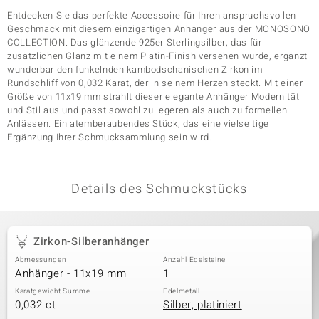
Entdecken Sie das perfekte Accessoire für Ihren anspruchsvollen
Geschmack mit diesem einzigartigen Anhänger aus der MONOSONO
COLLECTION. Das glänzende 925er Sterlingsilber, das für
& Classics
zusätzlichen Glanz mit einem Platin-Finish versehen wurde, ergänzt
wunderbar den funkelnden kambodschanischen Zirkon im
Minerale
Rundschliff von 0,032 Karat, der in seinem Herzen steckt. Mit einer
Größe von 11x19 mm strahlt dieser elegante Anhänger Modernität
und Stil aus und passt sowohl zu legeren als auch zu formellen
Anlässen. Ein atemberaubendes Stück, das eine vielseitige
Ergänzung Ihrer Schmucksammlung sein wird.
Details des Schmuckstücks
Zirkon-Silberanhänger
Abmessungen
Anzahl Edelsteine
Anhänger - 11x19 mm
1
Karatgewicht Summe
Edelmetall
0,032 ct
Silber, platiniert