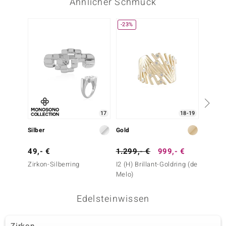
Ähnlicher Schmuck
-23%
17
18-19
Silber
Gold
Silber
49,- €
1.299,- €
999,- €
49,- 
Zirkon-Silberring
I2 (H) Brillant-Goldring (de
Zirkon
Melo)
Edelsteinwissen