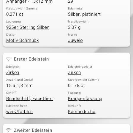
Anhänger - 13x12 mm
29
Karatgewicht Summe
Edelmetall
0,271 ct
Silber, platiniert
Legierung
Metallgewicht
925er Sterling Silber
3,07 g
Design
Marke
Motiv Schmuck
Juwelo
Erster Edelstein
Edelstein
Edelsteinvarietät
Zirkon
Zirkon
Anzahl und Größe
Karatgewicht Summe
15 à 1,3 mm
0,178 ct
Schliff
Fassung
Rundschliff, Facettiert
Krappenfassung
Edelsteinfarbe
Herkunft
weiß/farblos
Kambodscha
Zweiter Edelstein