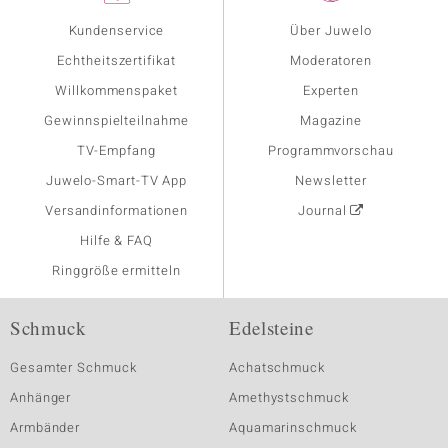
Kundenservice
Über Juwelo
Echtheitszertifikat
Moderatoren
Willkommenspaket
Experten
Gewinnspielteilnahme
Magazine
TV-Empfang
Programmvorschau
Juwelo-Smart-TV App
Newsletter
Versandinformationen
Journal
Hilfe & FAQ
Ringgröße ermitteln
Schmuck
Edelsteine
Gesamter Schmuck
Achatschmuck
Anhänger
Amethystschmuck
Armbänder
Aquamarinschmuck