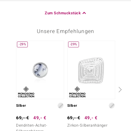
Zum Schmuckstück
Unsere Empfehlungen
-29%
-29%
-20%
Silber
Silber
Silber
69,- €
49,- €
69,- €
49,- €
49,- 
Dendriten-Achat-
Zirkon-Silberanhänger
Zirkon