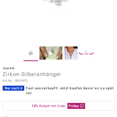
ors Edition
ana
Prince Designs
o
360°
Chic
Juwelo
insell
Zirkon-Silberanhänger
Art.Nr.: 8939PO
n Vogue
Nur noch 6
Fast ausverkauft!
Jetzt kaufen bevor es zu spät
 Show
ist!
o Paraíso
12%
Rabatt mit Code:
Friday
Classics