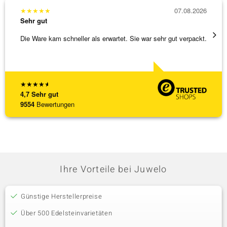
★
★
★
★
★
07.08.2026
★
★
★
Sehr gut
Sehr g
Die Ware kam schneller als erwartet. Sie war sehr gut verpackt.
Alles 
★
★
★
★
★
4,7
Sehr gut
9554
Bewertungen
Ihre Vorteile bei Juwelo
Günstige Herstellerpreise
Über 500 Edelsteinvarietäten