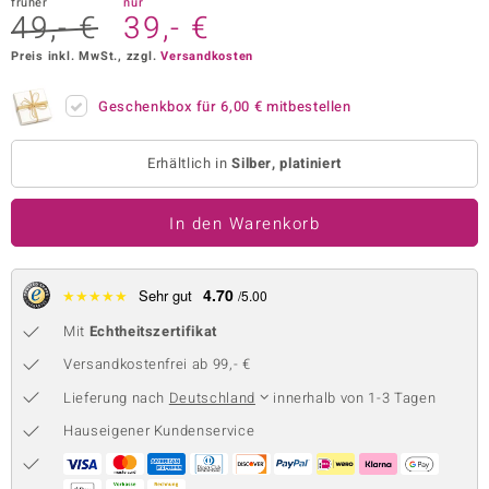
früher
nur
49,- €
39,- €
 JUWELO
Preis inkl. MwSt., zzgl.
Versandkosten
remonti
Geschenkbox für
6,00 €
mitbestellen
uca
no Collection
Erhältlich in
Silber, platiniert
ENTS BY DE MELO
In den Warenkorb
va
4.70
★
★
★
★
★
Sehr gut
/5.00
otenier
Mit
Echtheitszertifikat
 1894 Collection
Versandkostenfrei ab 99,- €
Lieferung nach
Deutschland
innerhalb von 1-3 Tagen
Hauseigener Kundenservice
ana