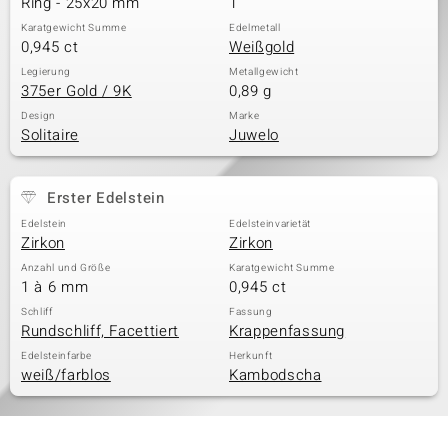
Ring - 25x20 mm
1
Karatgewicht Summe
Edelmetall
0,945 ct
Weißgold
& Classics
Legierung
Metallgewicht
375er Gold / 9K
0,89 g
Minerale
Design
Marke
Solitaire
Juwelo
Erster Edelstein
Edelstein
Edelsteinvarietät
Zirkon
Zirkon
Anzahl und Größe
Karatgewicht Summe
1 à 6 mm
0,945 ct
Schliff
Fassung
Rundschliff, Facettiert
Krappenfassung
Edelsteinfarbe
Herkunft
weiß/farblos
Kambodscha