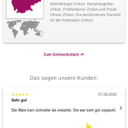
Mehrfarbiger Zirkon, Kanariengelber
Zirkon, Pinkfarbener Zirkon und Preah
Vihear-Zirkon. Die berühmteste Varietät
ist der Ratanakiri-Zirkon.
Zum Schmuckstück
Das sagen unsere Kunden:
★
★
★
★
★
07.08.2026
★
★
★
Sehr gut
Sehr g
Die Ware kam schneller als erwartet. Sie war sehr gut verpackt.
Wunder
Steg is
[ weite