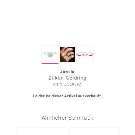
ors Edition
ana
Prince Designs
360°
o
Chic
Juwelo
Zirkon-Goldring
insell
Art.Nr.: 5593RA
n Vogue
Leider ist dieser Artikel ausverkauft.
 Show
Ähnlicher Schmuck
o Paraíso
Classics