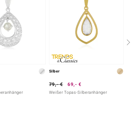
Silber
Silber
79,- €
69,- €
199,-
lberanhänger
Weißer Topas-Silberanhänger
Nigeri
Silber