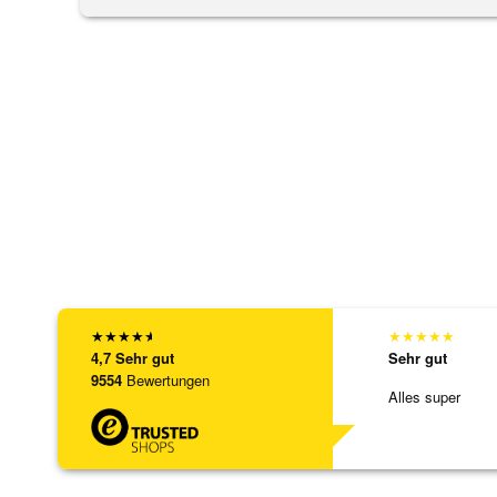
★
★
★
★
★
★
★
★
★
★
4,7
Sehr gut
Sehr gut
9554
Bewertungen
Alles super