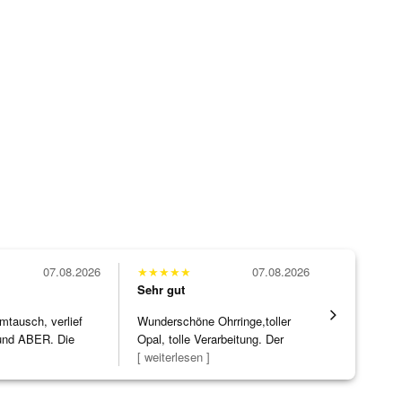
07.08.2026
★
★
★
★
★
07.08.2026
★
★
★
★
★
Sehr gut
Sehr gut
mtausch, verlief
Wunderschöne Ohrringe,toller
Die Ware k
nd ABER. Die
Opal, tolle Verarbeitung. Der
erwartet. 
ke h
]
Steg ist e
[ weiterlesen ]
verpackt.