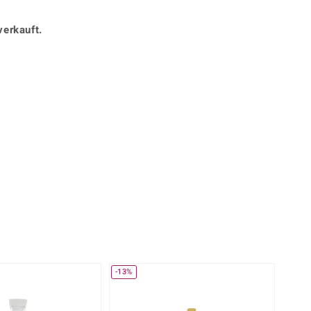
Perle
Ringgröße ermitteln
lith
Spinell
verkauft.
in
Zirkon
Gelb
-13%
-25%