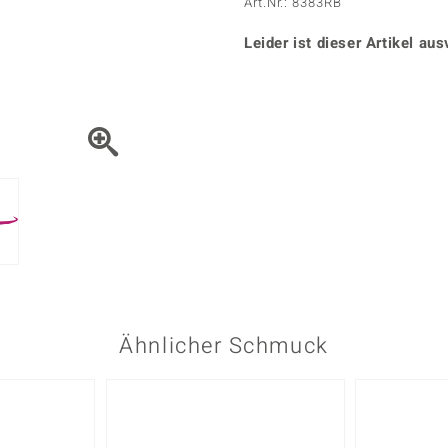
Onyx
Peridot
Art.Nr.: 8383RB
ns
♦ Silberhalsketten
TPC
Rhodolith
Spektro
k
♦ Silberohrringe
Leider ist dieser Artikel aus
Trends & Classics
Türkis
Turmal
♦ Silberanhänger
Vitale Minerale
n
Platinschmuck
Blau
Grün
Ähnlicher Schmuck