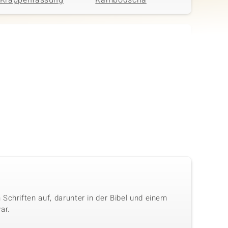
Krappenfassung
Kambodscha
in
Anzahl und Größe
Karatgewicht Summe
70 à 1,7 mm
2,205 ct
Fassung
Herkunft
Krappenfassung
Kambodscha
Schriften auf, darunter in der Bibel und einem
ar.