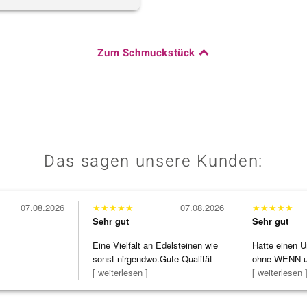
Zum Schmuckstück
Das sagen unsere Kunden:
07.08.2026
★
★
★
★
★
07.08.2026
★
★
★
★
★
Sehr gut
Sehr gut
Eine Vielfalt an Edelsteinen wie
Hatte einen U
sonst nirgendwo.Gute Qualität
ohne WENN u
zu noc
[ weiterlesen ]
Schmuckstüc
[ weiterlesen 