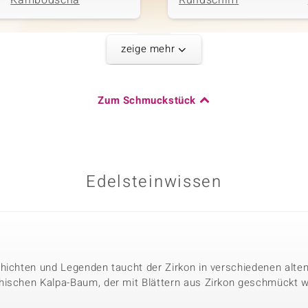
Kambodscha
Rundschliff
zeige mehr
Fünfter Edelste
Karatgewicht Summe
Edelsteinvarietät
1,004 ct
Zirkon
Zum Schmuckstück
Herkunft
Schliff
Kambodscha
Rundschliff
Edelsteinwissen
Karatgewicht Summe
2,734 ct
Herkunft
Kambodscha
hichten und Legenden taucht der Zirkon in verschiedenen alten 
hischen Kalpa-Baum, der mit Blättern aus Zirkon geschmückt w