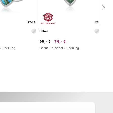
17-19
17
Silber
Silber
99,- €
79,- €
149,-
Silberring
Garut-Holzopal-Silberring
Edelst