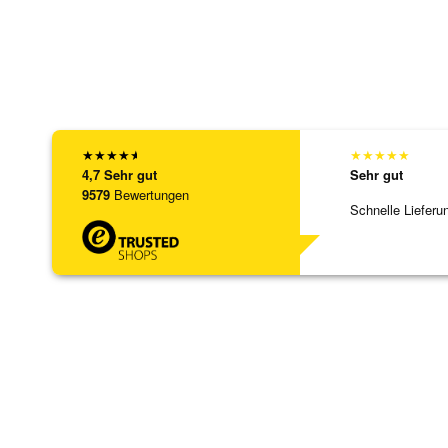
★
★
★
★
★
★
★
★
★
★
4,7
Sehr gut
Sehr gut
9579
Bewertungen
Schnelle Lieferu