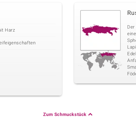
Ru
Der
it Harz
eine
Sphe
eifeigenschaften
Lap
Ede
Anf
Sma
Föd
Zum Schmuckstück