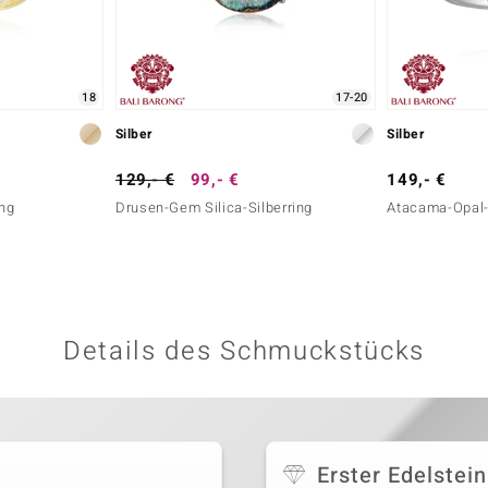
18
17-20
Silber
Silber
129,- €
99,- €
149,- €
ing
Drusen-Gem Silica-Silberring
Atacama-Opal-
Details des Schmuckstücks
Erster Edelstein