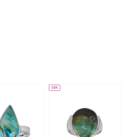
Perle
Ringgröße ermitteln
lith
Spinell
in
Zirkon
Gelb
-20%