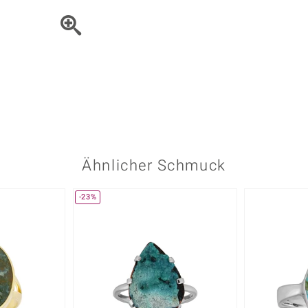
Onyx
Peridot
ns
♦ Silberhalsketten
TPC
Rhodolith
Spektro
k
♦ Silberohrringe
Trends & Classics
Türkis
Turmal
♦ Silberanhänger
Vitale Minerale
n
Platinschmuck
Blau
Grün
Ähnlicher Schmuck
-23%