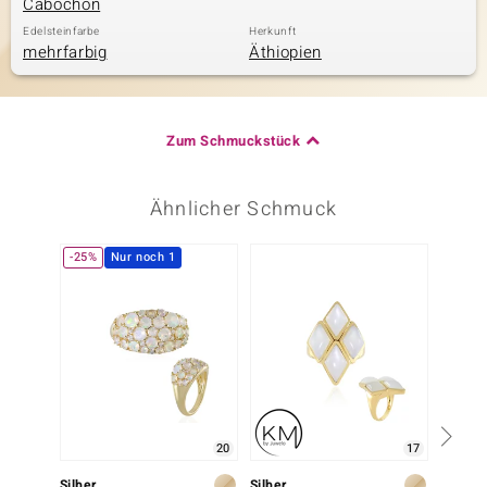
Cabochon
Edelsteinfarbe
Herkunft
mehrfarbig
Äthiopien
Zum Schmuckstück
Ähnlicher Schmuck
-25%
Nur noch 1
-12%
20
17
Silber
Silber
Silber