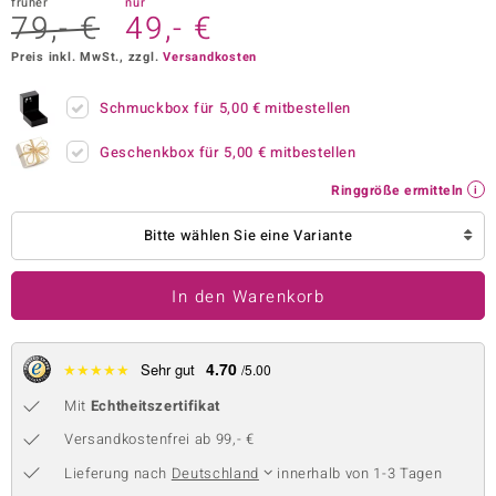
früher
nur
79,- €
49,- €
 JUWELO
Preis inkl. MwSt., zzgl.
Versandkosten
remonti
Schmuckbox für
5,00 €
mitbestellen
uca
Geschenkbox für
5,00 €
mitbestellen
no Collection
Ringgröße ermitteln
ENTS BY DE MELO
Bitte wählen Sie eine Variante
va
In den Warenkorb
otenier
 1894 Collection
4.70
★
★
★
★
★
Sehr gut
/5.00
Mit
Echtheitszertifikat
ana
Versandkostenfrei ab 99,- €
Lieferung nach
Deutschland
innerhalb von 1-3 Tagen