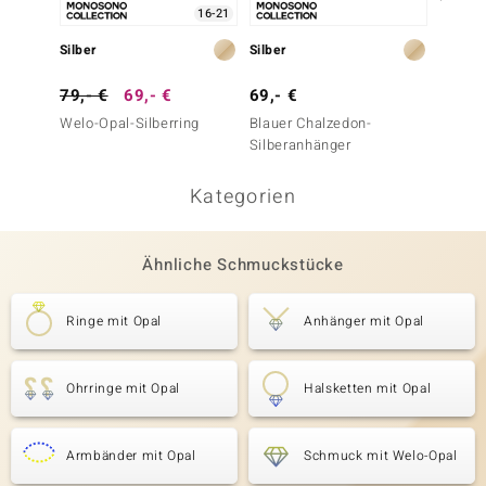
16-21
Silber
Silber
Silber
79,- €
69,- €
69,- €
99,- 
Welo-Opal-Silberring
Blauer Chalzedon-
Silberr
Silberanhänger
Kategorien
Ähnliche Schmuckstücke
Ringe mit Opal
Anhänger mit Opal
Ohrringe mit Opal
Halsketten mit Opal
Armbänder mit Opal
Schmuck mit Welo-Opal