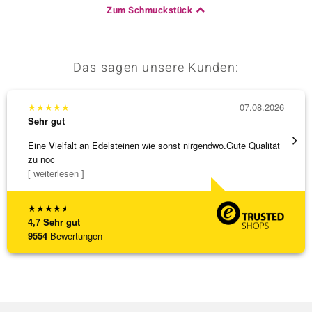
Zum Schmuckstück
Das sagen unsere Kunden:
★
★
★
★
★
07.08.2026
★
★
★
Sehr gut
Sehr g
Eine Vielfalt an Edelsteinen wie sonst nirgendwo.Gute Qualität
Die Wa
zu noc
[ weiterlesen ]
★
★
★
★
★
4,7
Sehr gut
9554
Bewertungen