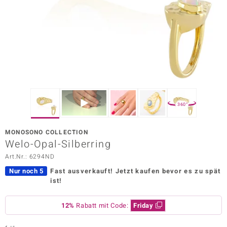
ors Edition
ana
Prince Designs
o
360°
Chic
MONOSONO COLLECTION
insell
Welo-Opal-Silberring
Art.Nr.: 6294ND
n Vogue
Nur noch 5
Fast ausverkauft!
Jetzt kaufen bevor es zu spät
 Show
ist!
o Paraíso
12%
Rabatt mit Code:
Friday
Classics