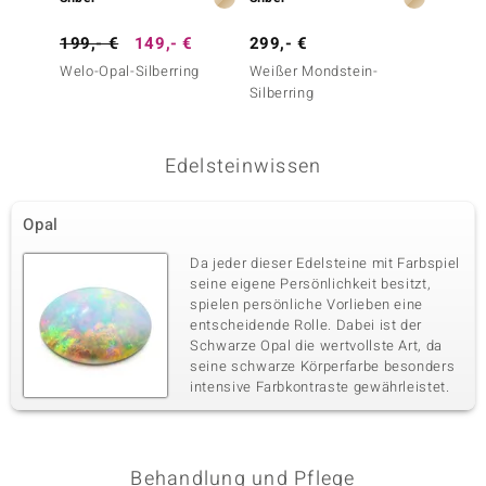
199,- €
149,- €
299,- €
169,-
Welo-Opal-Silberring
Weißer Mondstein-
Weiße
Silberring
Süßwas
Silberr
Edelsteinwissen
Opal
Da jeder dieser Edelsteine mit Farbspiel
seine eigene Persönlichkeit besitzt,
spielen persönliche Vorlieben eine
entscheidende Rolle. Dabei ist der
Schwarze Opal die wertvollste Art, da
seine schwarze Körperfarbe besonders
intensive Farbkontraste gewährleistet.
Behandlung und Pflege