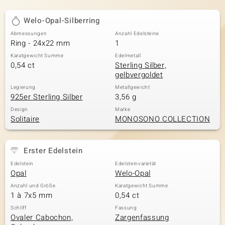
Welo-Opal-Silberring
Abmessungen
Anzahl Edelsteine
Ring - 24x22 mm
1
Karatgewicht Summe
Edelmetall
0,54 ct
Sterling Silber,
gelbvergoldet
Legierung
Metallgewicht
925er Sterling Silber
3,56 g
Design
Marke
Solitaire
MONOSONO COLLECTION
Erster Edelstein
Edelstein
Edelsteinvarietät
Opal
Welo-Opal
Anzahl und Größe
Karatgewicht Summe
1 à 7x5 mm
0,54 ct
Schliff
Fassung
Ovaler Cabochon,
Zargenfassung