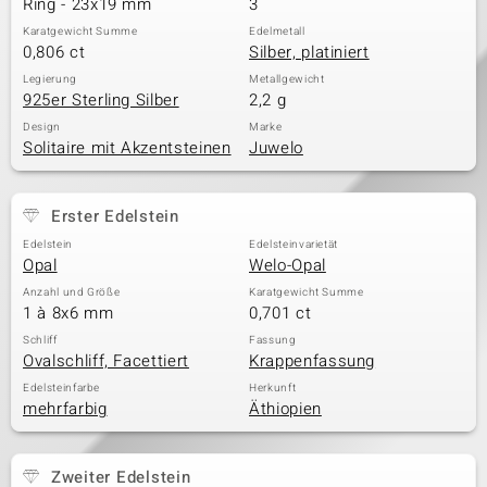
Ring - 23x19 mm
3
Karatgewicht Summe
Edelmetall
0,806 ct
Silber, platiniert
& Classics
Legierung
Metallgewicht
925er Sterling Silber
2,2 g
Minerale
Design
Marke
Solitaire mit Akzentsteinen
Juwelo
Erster Edelstein
Edelstein
Edelsteinvarietät
Opal
Welo-Opal
Anzahl und Größe
Karatgewicht Summe
1 à 8x6 mm
0,701 ct
Schliff
Fassung
Ovalschliff, Facettiert
Krappenfassung
Edelsteinfarbe
Herkunft
mehrfarbig
Äthiopien
Zweiter Edelstein