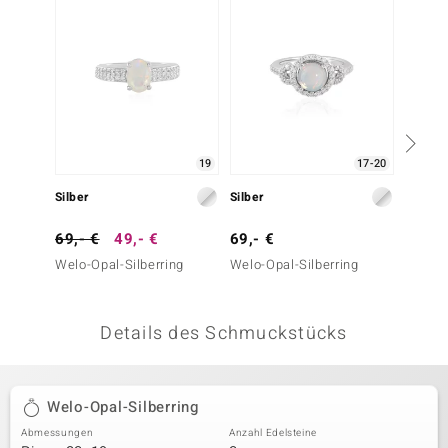
 JUWELO
remonti
uca
no Collection
19
17-20
ENTS BY DE MELO
Silber
Silber
Silber
va
69,- €
49,- €
69,- €
99,- 
Welo-Opal-Silberring
Welo-Opal-Silberring
Welo-O
otenier
 1894 Collection
Details des Schmuckstücks
ana
Welo-Opal-Silberring
Abmessungen
Anzahl Edelsteine