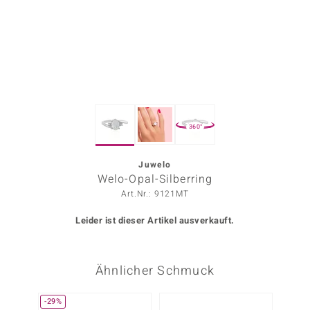
ors Edition
ana
Prince Designs
360°
o
Chic
Juwelo
Welo-Opal-Silberring
insell
Art.Nr.: 9121MT
n Vogue
Leider ist dieser Artikel ausverkauft.
 Show
Ähnlicher Schmuck
o Paraíso
Classics
-29%
-30%