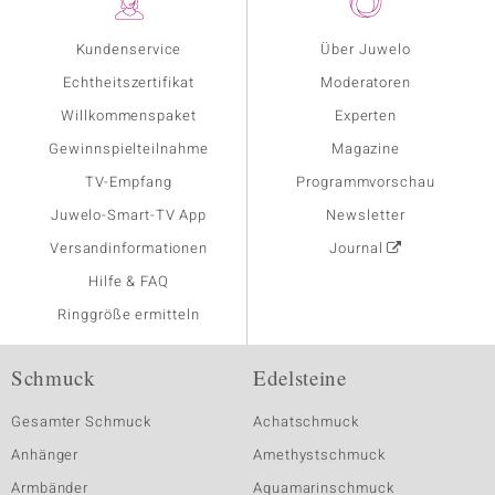
Kundenservice
Über Juwelo
Echtheitszertifikat
Moderatoren
Willkommenspaket
Experten
Gewinnspielteilnahme
Magazine
TV-Empfang
Programmvorschau
Juwelo-Smart-TV App
Newsletter
Versandinformationen
Journal
Hilfe & FAQ
Ringgröße ermitteln
Schmuck
Edelsteine
Gesamter Schmuck
Achatschmuck
Anhänger
Amethystschmuck
Armbänder
Aquamarinschmuck