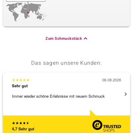
Zum Schmuckstück
Das sagen unsere Kunden:
★
★
★
★
★
08.08.2026
★
★
★
Sehr gut
Sehr g
Immer wieder schöne Erlebnisse mit neuem Schmuck
Schöne
★
★
★
★
★
4,7
Sehr gut