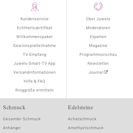
Kundenservice
Über Juwelo
Echtheitszertifikat
Moderatoren
Willkommenspaket
Experten
Gewinnspielteilnahme
Magazine
TV-Empfang
Programmvorschau
Juwelo-Smart-TV App
Newsletter
Versandinformationen
Journal
Hilfe & FAQ
Ringgröße ermitteln
Schmuck
Edelsteine
Gesamter Schmuck
Achatschmuck
Anhänger
Amethystschmuck