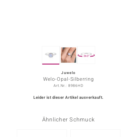
ors Edition
ana
Prince Designs
360°
o
Chic
Juwelo
Welo-Opal-Silberring
insell
Art.Nr.: 8986HD
n Vogue
Leider ist dieser Artikel ausverkauft.
 Show
Ähnlicher Schmuck
o Paraíso
Classics