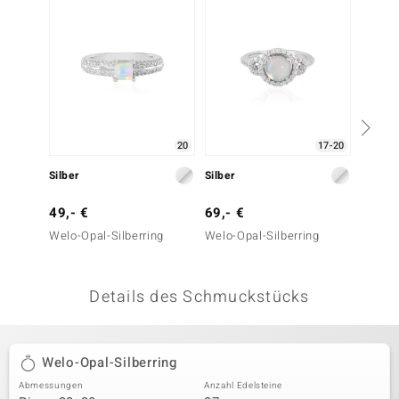
 JUWELO
remonti
uca
no Collection
20
17-20
ENTS BY DE MELO
Silber
Silber
Silber
va
49,- €
69,- €
39,- 
Welo-Opal-Silberring
Welo-Opal-Silberring
Welo-O
otenier
 1894 Collection
Details des Schmuckstücks
ana
Welo-Opal-Silberring
Abmessungen
Anzahl Edelsteine