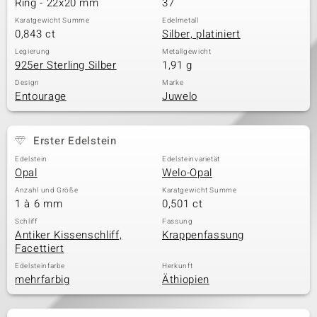
Ring - 22x20 mm
37
Karatgewicht Summe
Edelmetall
0,843 ct
Silber, platiniert
& Classics
Legierung
Metallgewicht
925er Sterling Silber
1,91 g
Minerale
Design
Marke
Entourage
Juwelo
Erster Edelstein
Edelstein
Edelsteinvarietät
Opal
Welo-Opal
Anzahl und Größe
Karatgewicht Summe
1 à 6 mm
0,501 ct
Schliff
Fassung
Antiker Kissenschliff,
Krappenfassung
Facettiert
Edelsteinfarbe
Herkunft
mehrfarbig
Äthiopien