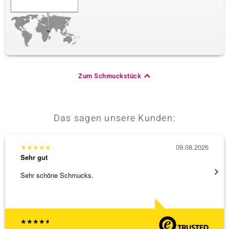
Zum Schmuckstück
Das sagen unsere Kunden:
★
★
★
★
★
09.08.2026
★
★
★
Sehr gut
Sehr g
Sehr schöne Schmucks.
Schöne
weiter
★
★
★
★
★