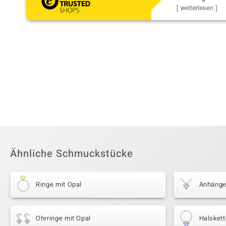
zu noc
[ weiterlesen ]
Ähnliche Schmuckstücke
Ringe mit Opal
Anhänge
Ohrringe mit Opal
Halskett