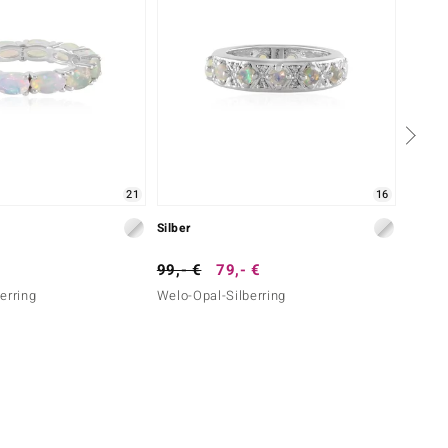
21
16
Silber
Silber
99,- €
79,- €
99,- 
erring
Welo-Opal-Silberring
Regenb