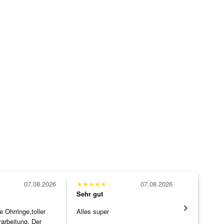
07.08.2026
★
★
★
★
★
07.08.2026
★
★
★
★
★
Sehr gut
Sehr gut
Ohrringe,toller
Alles super
Die Ware k
rarbeitung. Der
erwartet. 