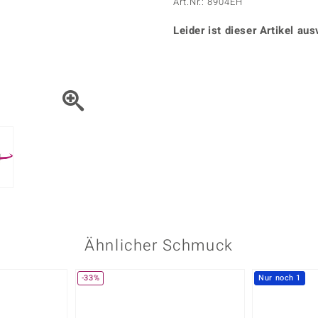
Onyx
Peridot
Art.Nr.: 8904EH
ns
♦ Silberhalsketten
TPC
Rhodolith
Spektro
k
♦ Silberohrringe
Leider ist dieser Artikel aus
Trends & Classics
Türkis
Turmal
♦ Silberanhänger
Vitale Minerale
n
Platinschmuck
Blau
Grün
Ähnlicher Schmuck
-33%
Nur noch 1