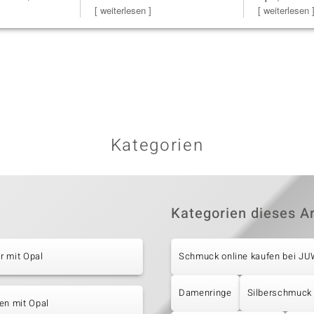
Schmuckstücke h
[ weiterlesen ]
Steg ist e
[ weiterlesen 
Kategorien
Kategorien dieses Ar
r mit Opal
Schmuck online kaufen bei J
Damenringe
Silberschmuck
en mit Opal