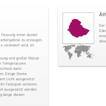
Ät
Der 
Ede
e Fassung innen dunkel
ein
Farbergebnis zu erzeugen.
dies
s verändert wird, ist
ebung und großer Nässe
n Temperaturen
rschock kann
n; Einige Steine
kem Licht ausgesetzt
ihr Farbspiel verlieren,
eit ausgesetzt werden.
ig lange diesen