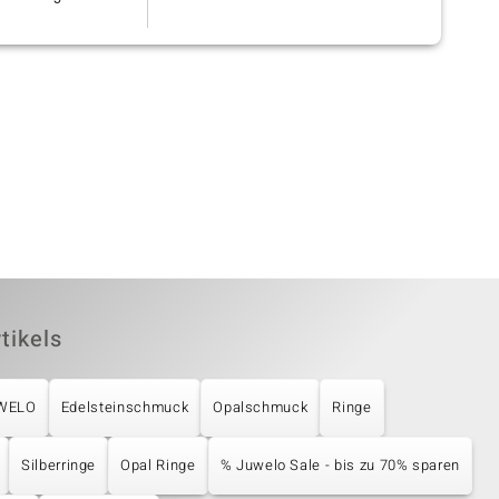
]
verpackt.
tikels
UWELO
Edelsteinschmuck
Opalschmuck
Ringe
Silberringe
Opal Ringe
% Juwelo Sale - bis zu 70% sparen