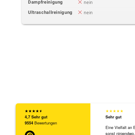
Dampfreinigung
nein
Ultraschallreinigung
nein
★
★
★
★
★
★
★
★
★
★
4,7
Sehr gut
Sehr gut
9554
Bewertungen
Eine Vielfalt an 
sonst nirgendwo.