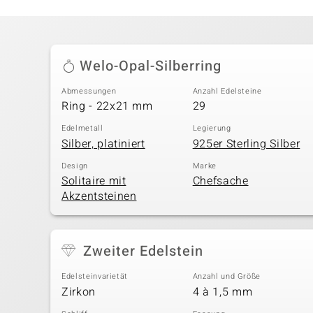
Welo-Opal-Silberring
Abmessungen
Anzahl Edelsteine
Ring - 22x21 mm
29
Edelmetall
Legierung
Silber, platiniert
925er Sterling Silber
Design
Marke
Solitaire mit
Chefsache
Akzentsteinen
Zweiter Edelstein
Edelsteinvarietät
Anzahl und Größe
Zirkon
4 à 1,5 mm