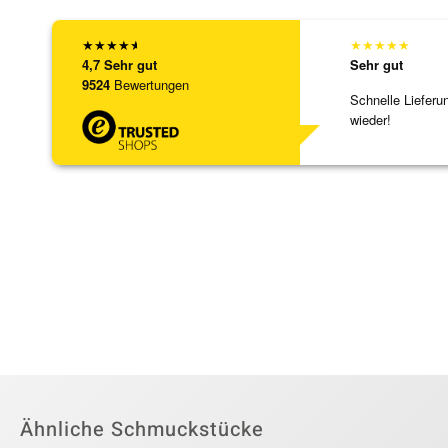
★
★
★
★
★
★
★
★
★
★
4,7
Sehr gut
Sehr gut
9524
Bewertungen
Schnelle Lieferu
wieder!
Ähnliche Schmuckstücke