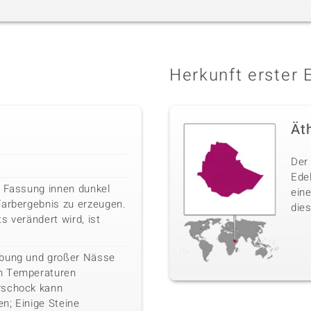
Herkunft erster 
Ät
Der 
Ede
e Fassung innen dunkel
ein
Farbergebnis zu erzeugen.
dies
s verändert wird, ist
ebung und großer Nässe
n Temperaturen
rschock kann
n; Einige Steine