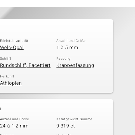
Edelsteinvarietät
Anzahl und Größe
Welo-Opal
1 à 5 mm
Schliff
Fassung
Rundschliff, Facettiert
Krappenfassung
Herkunft
Äthiopien
n
Anzahl und Größe
Karatgewicht Summe
24 à 1,2 mm
0,319 ct