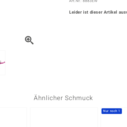
Onyx
Peridot
Art.Nr.: 8883EW
ns
♦ Silberhalsketten
TPC
Rhodolith
Spektro
k
♦ Silberohrringe
Leider ist dieser Artikel aus
Trends & Classics
Türkis
Turmal
♦ Silberanhänger
Vitale Minerale
n
Platinschmuck
Blau
Grün
Ähnlicher Schmuck
Nur noch 1