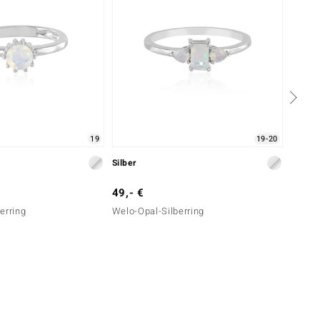
19
19-20
Silber
Silber
49,- €
99,- 
erring
Welo-Opal-Silberring
Welo-O