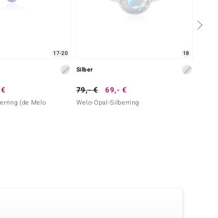
17-20
18
Silber
Silber
 €
79,- €
69,- €
79,- 
erring (de Melo
Welo-Opal-Silberring
Welo-O