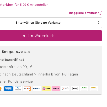
Perle
Ringgröße ermitteln
chenkbox für
5,00 €
mitbestellen
lith
Spinell
Ringgröße ermitteln
in
Zirkon
Bitte wählen Sie eine Variante
Gelb
In den Warenkorb
Sehr gut
4.70
/5.00
heitszertifikat
ostenfrei ab 99,- €
ng nach
Deutschland
innerhalb von 1-3 Tagen
ener Kundenservice