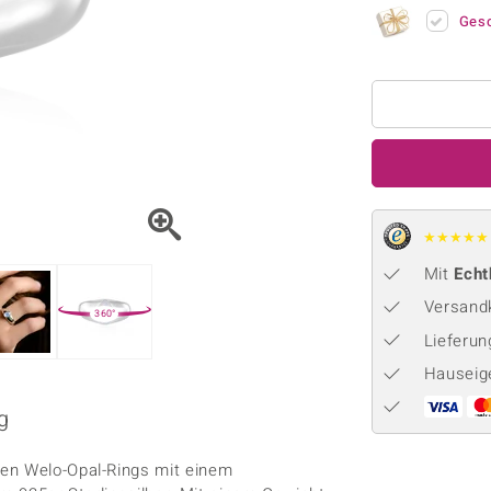
Onyx
Peridot
ns
♦ Silberhalsketten
TPC
Ges
Rhodolith
Spektro
k
♦ Silberohrringe
Trends & Classics
Türkis
Turmal
♦ Silberanhänger
Vitale Minerale
n
Platinschmuck
Blau
Grün
★
★
★
★
★
Mit
Echt
Versandk
360°
Lieferu
Hauseig
g
hen Welo-Opal-Rings mit einem