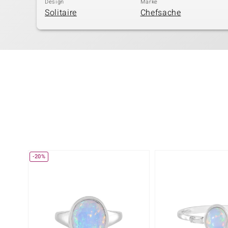
Design
Marke
Solitaire
Chefsache
-20%