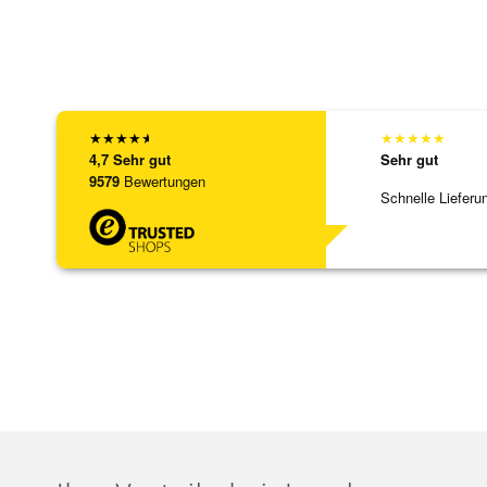
★
★
★
★
★
★
★
★
★
★
4,7
Sehr gut
Sehr gut
9579
Bewertungen
Schnelle Lieferu