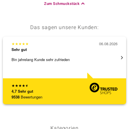
Zum Schmuckstück
Das sagen unsere Kunden:
★
★
★
★
★
06.08.2026
★
★
★
Sehr gut
Sehr g
Bin jahrelang Kunde sehr zufrieden
Top Qu
★
★
★
★
★
4,7
Sehr gut
9538
Bewertungen
Kategorien