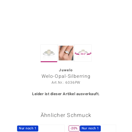
ors Edition
ana
Prince Designs
360°
o
Chic
Juwelo
Welo-Opal-Silberring
insell
Art.Nr.: 6036PW
n Vogue
Leider ist dieser Artikel ausverkauft.
 Show
Ähnlicher Schmuck
o Paraíso
Classics
Nur noch 1
-20%
Nur noch 1
-20%