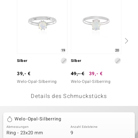
 JUWELO
remonti
uca
no Collection
19
20
ENTS BY DE MELO
Silber
Silber
Silber
va
39,- €
49,- €
39,- €
49,- 
Welo-Opal-Silberring
Welo-Opal-Silberring
Welo-O
otenier
Details des Schmuckstücks
 1894 Collection
Welo-Opal-Silberring
ana
Abmessungen
Anzahl Edelsteine
Ring - 23x20 mm
9