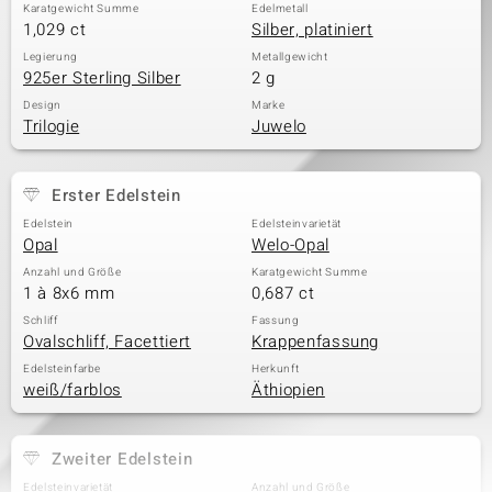
Karatgewicht Summe
Edelmetall
1,029 ct
Silber, platiniert
Legierung
Metallgewicht
925er Sterling Silber
2 g
& Classics
Design
Marke
Minerale
Trilogie
Juwelo
Erster Edelstein
Edelstein
Edelsteinvarietät
Opal
Welo-Opal
Anzahl und Größe
Karatgewicht Summe
1 à 8x6 mm
0,687 ct
Schliff
Fassung
Ovalschliff, Facettiert
Krappenfassung
Edelsteinfarbe
Herkunft
weiß/farblos
Äthiopien
Zweiter Edelstein
Edelsteinvarietät
Anzahl und Größe