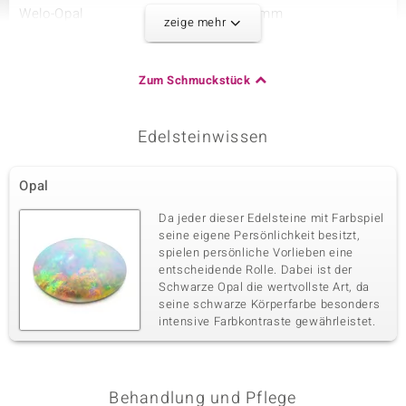
Welo-Opal
2 à 4x3 mm
zeige mehr
Karatgewicht Summe
Schliff
0,194 ct
Ovalschliff
Fassung
Herkunft
Zum Schmuckstück
Krappenfassung
Äthiopien
Edelsteinwissen
Dritter Edelstein
Edelsteinvarietät
Anzahl und Größe
Opal
Zirkon
6 à 1,5 mm
Karatgewicht Summe
Schliff
Da jeder dieser Edelsteine mit Farbspiel
0,148 ct
Rundschliff
seine eigene Persönlichkeit besitzt,
spielen persönliche Vorlieben eine
Fassung
Herkunft
Krappenfassung
entscheidende Rolle. Dabei ist der
Kambodscha
Schwarze Opal die wertvollste Art, da
seine schwarze Körperfarbe besonders
intensive Farbkontraste gewährleistet.
Behandlung und Pflege