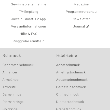
Gewinnspielteilnahme
Magazine
TV-Empfang
Programmvorschau
Juwelo-Smart-TV App
Newsletter
Versandinformationen
Journal
Hilfe & FAQ
Ringgröße ermitteln
Schmuck
Edelsteine
Gesamter Schmuck
Achatschmuck
Anhänger
Amethystschmuck
Armbänder
Aquamarinschmuck
Armreife
Bernsteinschmuck
Damenringe
Citrinschmuck
Diamantringe
Diamantschmuck
Goldringe
Granatschmuck