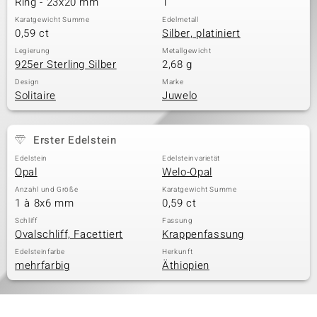
Ring - 23x20 mm
1
Karatgewicht Summe
Edelmetall
0,59 ct
Silber, platiniert
& Classics
Legierung
Metallgewicht
925er Sterling Silber
2,68 g
Minerale
Design
Marke
Solitaire
Juwelo
Erster Edelstein
Edelstein
Edelsteinvarietät
Opal
Welo-Opal
Anzahl und Größe
Karatgewicht Summe
1 à 8x6 mm
0,59 ct
Schliff
Fassung
Ovalschliff, Facettiert
Krappenfassung
Edelsteinfarbe
Herkunft
mehrfarbig
Äthiopien