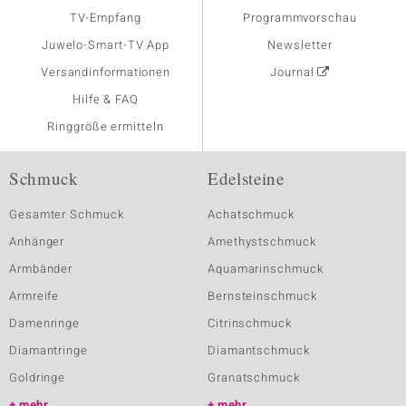
TV-Empfang
Programmvorschau
Juwelo-Smart-TV App
Newsletter
Versandinformationen
Journal
Hilfe & FAQ
Ringgröße ermitteln
Schmuck
Edelsteine
Gesamter Schmuck
Achatschmuck
Anhänger
Amethystschmuck
Armbänder
Aquamarinschmuck
Armreife
Bernsteinschmuck
Damenringe
Citrinschmuck
Diamantringe
Diamantschmuck
Goldringe
Granatschmuck
mehr
mehr