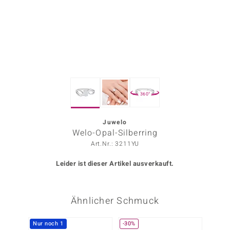
ors Edition
ana
Prince Designs
360°
o
Chic
Juwelo
Welo-Opal-Silberring
insell
Art.Nr.: 3211YU
n Vogue
Leider ist dieser Artikel ausverkauft.
 Show
Ähnlicher Schmuck
o Paraíso
Classics
Nur noch 1
-30%