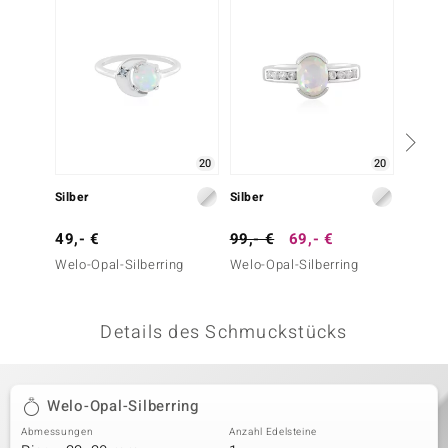
 JUWELO
remonti
uca
no Collection
20
20
ENTS BY DE MELO
Silber
Silber
Silber
va
49,- €
99,- €
69,- €
69,- 
Welo-Opal-Silberring
Welo-Opal-Silberring
Welo-O
otenier
 1894 Collection
Details des Schmuckstücks
ana
Welo-Opal-Silberring
Abmessungen
Anzahl Edelsteine