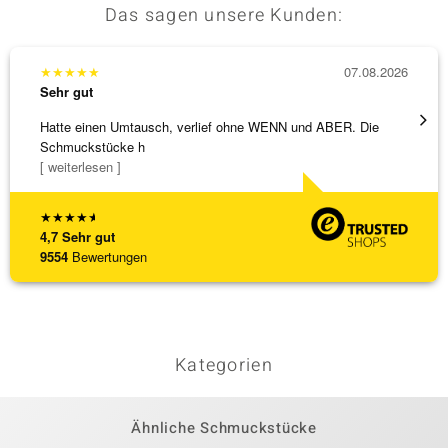
Das sagen unsere Kunden:
★
★
★
★
★
07.08.2026
★
★
★
Sehr gut
Sehr g
Hatte einen Umtausch, verlief ohne WENN und ABER. Die
Wunder
Schmuckstücke h
Steg is
[ weiterlesen ]
[ weite
★
★
★
★
★
4,7
Sehr gut
9554
Bewertungen
Kategorien
Ähnliche Schmuckstücke