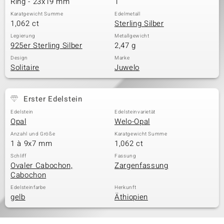
Ring - 23x19 mm
1
Karatgewicht Summe
Edelmetall
1,062 ct
Sterling Silber
& Classics
Legierung
Metallgewicht
925er Sterling Silber
2,47 g
Minerale
Design
Marke
Solitaire
Juwelo
Erster Edelstein
Edelstein
Edelsteinvarietät
Opal
Welo-Opal
Anzahl und Größe
Karatgewicht Summe
1 à 9x7 mm
1,062 ct
Schliff
Fassung
Ovaler Cabochon,
Zargenfassung
Cabochon
Edelsteinfarbe
Herkunft
gelb
Äthiopien