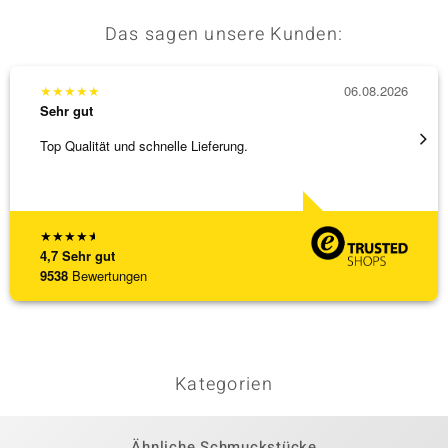
Das sagen unsere Kunden:
★
★
★
★
★
06.08.2026
★
★
★
Sehr gut
Sehr g
Top Qualität und schnelle Lieferung.
Besond
Bearbe
[ weite
★
★
★
★
★
4,7
Sehr gut
9538
Bewertungen
Kategorien
Ähnliche Schmuckstücke