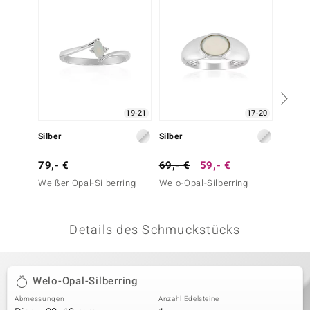
 JUWELO
remonti
uca
no Collection
19-21
17-20
ENTS BY DE MELO
Silber
Silber
Silber
va
79,- €
69,- €
59,- €
99,- 
Weißer Opal-Silberring
Welo-Opal-Silberring
Welo-O
otenier
 1894 Collection
Details des Schmuckstücks
ana
Welo-Opal-Silberring
Abmessungen
Anzahl Edelsteine