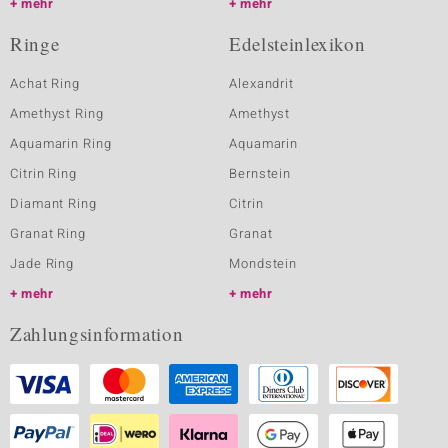
mehr
mehr
Ringe
Edelsteinlexikon
Achat Ring
Alexandrit
Amethyst Ring
Amethyst
Aquamarin Ring
Aquamarin
Citrin Ring
Bernstein
Diamant Ring
Citrin
Granat Ring
Granat
Jade Ring
Mondstein
mehr
mehr
Zahlungsinformation