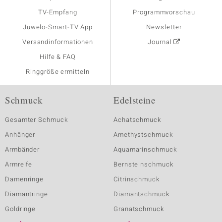
TV-Empfang
Programmvorschau
Juwelo-Smart-TV App
Newsletter
Versandinformationen
Journal
Hilfe & FAQ
Ringgröße ermitteln
Schmuck
Edelsteine
Gesamter Schmuck
Achatschmuck
Anhänger
Amethystschmuck
Armbänder
Aquamarinschmuck
Armreife
Bernsteinschmuck
Damenringe
Citrinschmuck
Diamantringe
Diamantschmuck
Goldringe
Granatschmuck