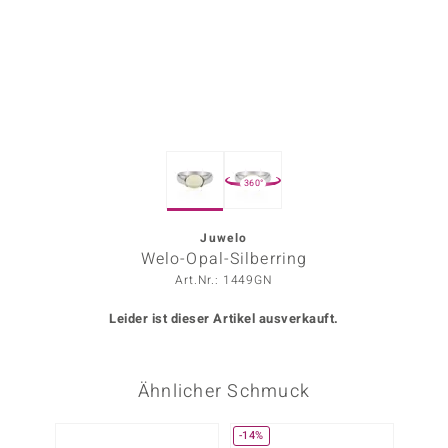
ors Edition
ana
Prince Designs
360°
o
Chic
Juwelo
Welo-Opal-Silberring
insell
Art.Nr.: 1449GN
n Vogue
Leider ist dieser Artikel ausverkauft.
 Show
Ähnlicher Schmuck
o Paraíso
Classics
-14%
-30%