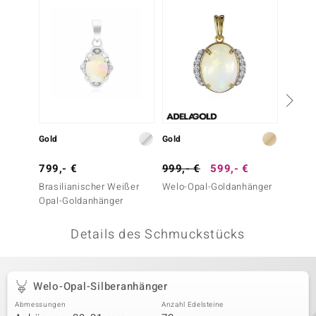
 JUWELO
remonti
uca
no Collection
ENTS BY DE MELO
Gold
Gold
Silber
va
799,- €
999,- €
599,- €
199,-
Brasilianischer Weißer
Welo-Opal-Goldanhänger
Austra
otenier
Opal-Goldanhänger
Silber
 1894 Collection
Details des Schmuckstücks
ana
Welo-Opal-Silberanhänger
Abmessungen
Anzahl Edelsteine