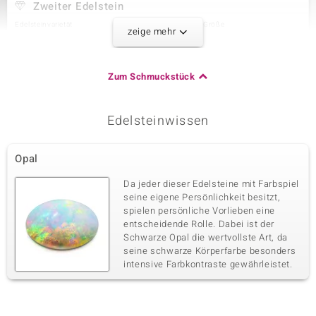
Zweiter Edelstein
Edelsteinvarietät
Anzahl und Größe
zeige mehr
Zirkon
4 à 2,5 mm
Karatgewicht Summe
Schliff
0,315 ct
Rundschliff
Zum Schmuckstück
Fassung
Herkunft
Krappenfassung
Kambodscha
Edelsteinwissen
Dritter Edelstein
Opal
Edelsteinvarietät
Anzahl und Größe
Zirkon
68 à 1,3 mm
Da jeder dieser Edelsteine mit Farbspiel
Karatgewicht Summe
Schliff
seine eigene Persönlichkeit besitzt,
0,727 ct
Rundschliff
spielen persönliche Vorlieben eine
entscheidende Rolle. Dabei ist der
Fassung
Herkunft
Krappenfassung
Schwarze Opal die wertvollste Art, da
Kambodscha
seine schwarze Körperfarbe besonders
intensive Farbkontraste gewährleistet.