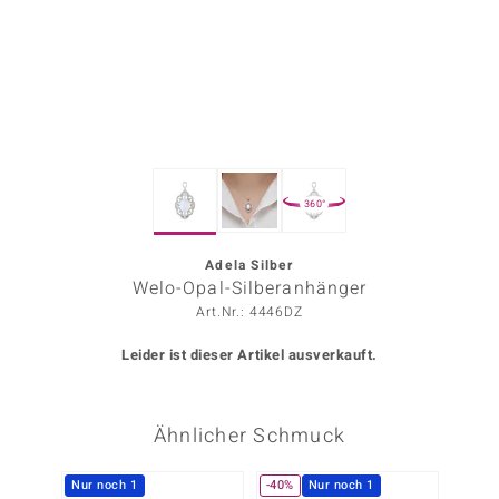
ors Edition
ana
Prince Designs
360°
o
Chic
Adela Silber
Welo-Opal-Silberanhänger
insell
Art.Nr.: 4446DZ
n Vogue
Leider ist dieser Artikel ausverkauft.
 Show
Ähnlicher Schmuck
o Paraíso
Classics
Nur noch 1
-40%
Nur noch 1
-10%