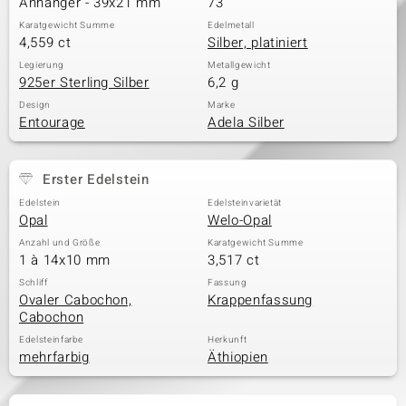
Anhänger - 39x21 mm
73
Karatgewicht Summe
Edelmetall
4,559 ct
Silber, platiniert
& Classics
Legierung
Metallgewicht
925er Sterling Silber
6,2 g
Minerale
Design
Marke
Entourage
Adela Silber
Erster Edelstein
Edelstein
Edelsteinvarietät
Opal
Welo-Opal
Anzahl und Größe
Karatgewicht Summe
1 à 14x10 mm
3,517 ct
Schliff
Fassung
Ovaler Cabochon,
Krappenfassung
Cabochon
Edelsteinfarbe
Herkunft
mehrfarbig
Äthiopien