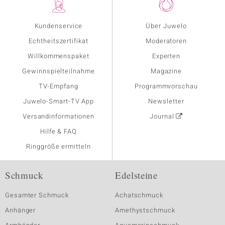
Kundenservice
Über Juwelo
Echtheitszertifikat
Moderatoren
Willkommenspaket
Experten
Gewinnspielteilnahme
Magazine
TV-Empfang
Programmvorschau
Juwelo-Smart-TV App
Newsletter
Versandinformationen
Journal
Hilfe & FAQ
Ringgröße ermitteln
Schmuck
Edelsteine
Gesamter Schmuck
Achatschmuck
Anhänger
Amethystschmuck