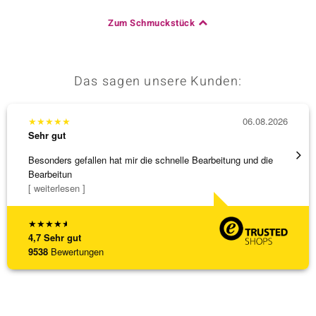
Zum Schmuckstück
Das sagen unsere Kunden:
★
★
★
★
★
06.08.2026
★
★
★
Sehr gut
Sehr g
Besonders gefallen hat mir die schnelle Bearbeitung und die
Bin ja
Bearbeitun
[ weiterlesen ]
★
★
★
★
★
4,7
Sehr gut
9538
Bewertungen