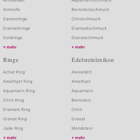
Armbänder
Aquamarinschmuck
Armreife
Bernsteinschmuck
Damenringe
Citrinschmuck
Diamantringe
Diamantschmuck
Goldringe
Granatschmuck
mehr
mehr
Ringe
Edelsteinlexikon
Achat Ring
Alexandrit
Amethyst Ring
Amethyst
Aquamarin Ring
Aquamarin
Citrin Ring
Bernstein
Diamant Ring
Citrin
Granat Ring
Granat
Jade Ring
Mondstein
mehr
mehr