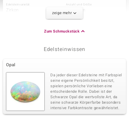
Edelsteinvarietät
Anzahl und Größe
Zirkon
2 à 3 mm
zeige mehr
Karatgewicht Summe
Schliff
0,291 ct
Rundschliff
Fassung
Herkunft
Zum Schmuckstück
Krappenfassung
Kambodscha
Edelsteinwissen
Dritter Edelstein
Edelsteinvarietät
Anzahl und Größe
Opal
Zirkon
12 à 1,8 mm
Karatgewicht Summe
Schliff
Da jeder dieser Edelsteine mit Farbspiel
0,349 ct
Rundschliff
seine eigene Persönlichkeit besitzt,
spielen persönliche Vorlieben eine
Fassung
Herkunft
Pavéfassung
entscheidende Rolle. Dabei ist der
Kambodscha
Schwarze Opal die wertvollste Art, da
seine schwarze Körperfarbe besonders
intensive Farbkontraste gewährleistet.