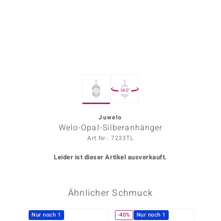
ors Edition
ana
Prince Designs
360°
o
Chic
Juwelo
Welo-Opal-Silberanhänger
insell
Art.Nr.: 7233TL
n Vogue
Leider ist dieser Artikel ausverkauft.
 Show
Ähnlicher Schmuck
o Paraíso
Classics
Nur noch 1
-40%
Nur noch 1