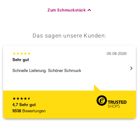
Zum Schmuckstück
Das sagen unsere Kunden:
★
★
★
★
★
06.08.2026
★
★
★
Sehr gut
Sehr g
Schnelle Lieferung. Schöner Schmuck
Top Qu
★
★
★
★
★
4,7
Sehr gut
9538
Bewertungen