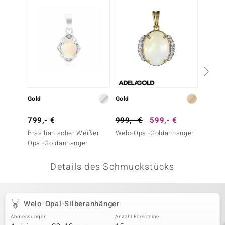
 JUWELO
remonti
uca
no Collection
ENTS BY DE MELO
Gold
Gold
Gold
va
799,- €
999,- €
599,- €
299,-
Brasilianischer Weißer
Welo-Opal-Goldanhänger
Jelly-
otenier
Opal-Goldanhänger
 1894 Collection
Details des Schmuckstücks
ana
Welo-Opal-Silberanhänger
Abmessungen
Anzahl Edelsteine