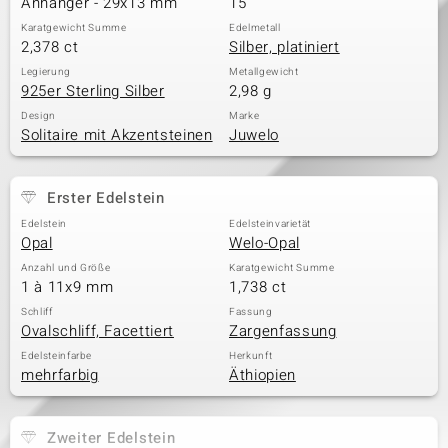
Anhänger - 29x13 mm
15
Karatgewicht Summe
Edelmetall
2,378 ct
Silber, platiniert
& Classics
Legierung
Metallgewicht
925er Sterling Silber
2,98 g
Minerale
Design
Marke
Solitaire mit Akzentsteinen
Juwelo
Erster Edelstein
Edelstein
Edelsteinvarietät
Opal
Welo-Opal
Anzahl und Größe
Karatgewicht Summe
1 à 11x9 mm
1,738 ct
Schliff
Fassung
Ovalschliff, Facettiert
Zargenfassung
Edelsteinfarbe
Herkunft
mehrfarbig
Äthiopien
Zweiter Edelstein