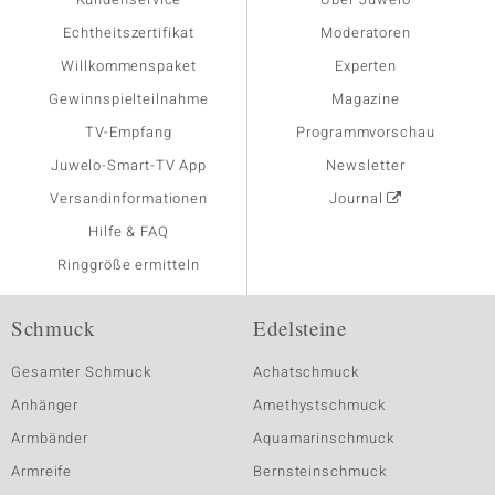
Echtheitszertifikat
Moderatoren
Willkommenspaket
Experten
Gewinnspielteilnahme
Magazine
TV-Empfang
Programmvorschau
Juwelo-Smart-TV App
Newsletter
Versandinformationen
Journal
Hilfe & FAQ
Ringgröße ermitteln
Schmuck
Edelsteine
Gesamter Schmuck
Achatschmuck
Anhänger
Amethystschmuck
Armbänder
Aquamarinschmuck
Armreife
Bernsteinschmuck