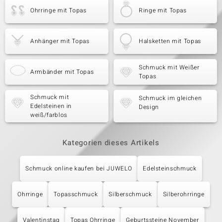
Ohrringe mit Topas
Ringe mit Topas
Anhänger mit Topas
Halsketten mit Topas
Schmuck mit Weißer
Armbänder mit Topas
Topas
Schmuck mit
Schmuck im gleichen
Edelsteinen in
Design
weiß/farblos
Kategorien dieses Artikels
Schmuck online kaufen bei JUWELO
Edelsteinschmuck
Ohrringe
Topasschmuck
Silberschmuck
Silberohrringe
Valentinstag
Topas Ohrringe
Geburtssteine November