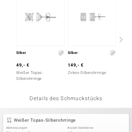
 JUWELO
remonti
uca
no Collection
Silber
Silber
Silber
ENTS BY DE MELO
49,- €
149,- €
79,- 
va
Weißer Topas-
Zirkon-Silberohrringe
Zirkon-
Silberohrringe
otenier
 1894 Collection
Details des Schmuckstücks
ana
Weißer Topas-Silberohrringe
Abmessungen
Anzahl Edelsteine