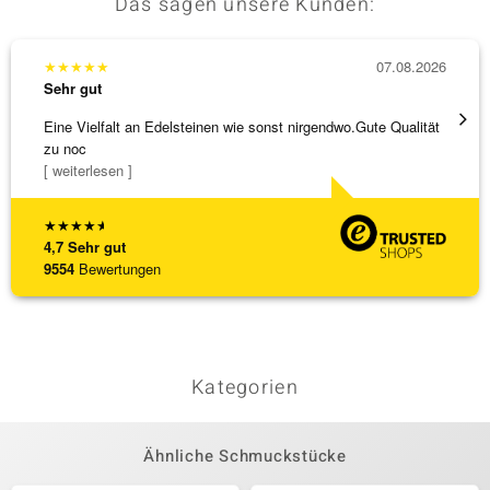
Das sagen unsere Kunden:
★
★
★
★
★
07.08.2026
★
★
★
Sehr gut
Sehr g
Eine Vielfalt an Edelsteinen wie sonst nirgendwo.Gute Qualität
Hatte 
zu noc
Schmu
[ weiterlesen ]
[ weite
★
★
★
★
★
4,7
Sehr gut
9554
Bewertungen
Kategorien
Ähnliche Schmuckstücke