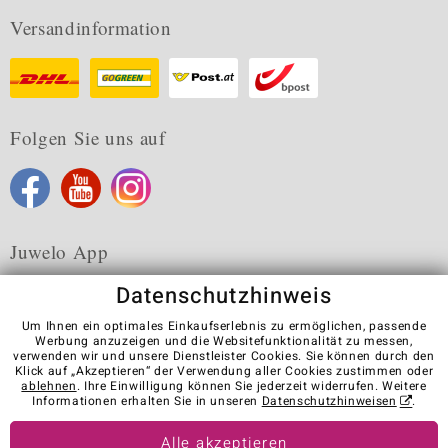
Versandinformation
Folgen Sie uns auf
Juwelo App
Datenschutzhinweis
Um Ihnen ein optimales Einkaufserlebnis zu ermöglichen, passende
Werbung anzuzeigen und die Websitefunktionalität zu messen,
verwenden wir und unsere Dienstleister Cookies. Sie können durch den
Karriere
AGB
Datenschutz
Cookies
Impressum
Klick auf „Akzeptieren“ der Verwendung aller Cookies zustimmen oder
Kontakt
Vertrag widerrufen
ablehnen
. Ihre Einwilligung können Sie jederzeit widerrufen. Weitere
Informationen erhalten Sie in unseren
Datenschutzhinweisen
.
Visit our stores in other countries:
Alle akzeptieren