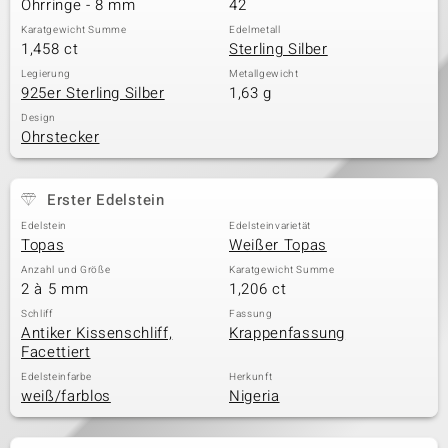
Ohrringe - 8 mm
42
Karatgewicht Summe
Edelmetall
1,458 ct
Sterling Silber
& Classics
Legierung
Metallgewicht
925er Sterling Silber
1,63 g
Minerale
Design
Ohrstecker
Erster Edelstein
Edelstein
Edelsteinvarietät
Topas
Weißer Topas
Anzahl und Größe
Karatgewicht Summe
2 à 5 mm
1,206 ct
Schliff
Fassung
Antiker Kissenschliff,
Krappenfassung
Facettiert
Edelsteinfarbe
Herkunft
weiß/farblos
Nigeria