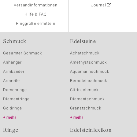
Versandinformationen
Journal
Hilfe & FAQ
Ringgröße ermitteln
Schmuck
Edelsteine
Gesamter Schmuck
Achatschmuck
Anhänger
Amethystschmuck
Armbänder
Aquamarinschmuck
Armreife
Bernsteinschmuck
Damenringe
Citrinschmuck
Diamantringe
Diamantschmuck
Goldringe
Granatschmuck
mehr
mehr
Ringe
Edelsteinlexikon