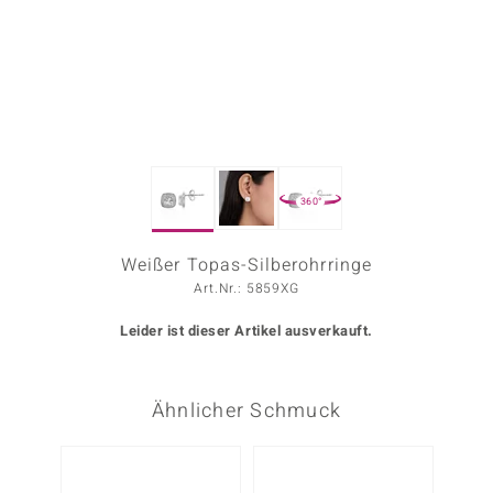
ors Edition
ana
Prince Designs
360°
o
Chic
Weißer Topas-Silberohrringe
Art.Nr.: 5859XG
insell
Leider ist dieser Artikel ausverkauft.
n Vogue
 Show
Ähnlicher Schmuck
o Paraíso
-13%
Classics