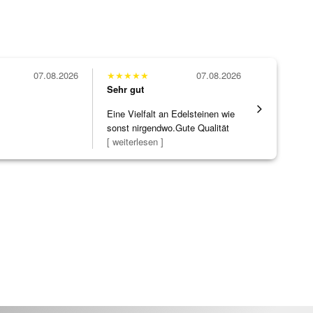
07.08.2026
★
★
★
★
★
07.08.2026
★
★
★
★
★
Sehr gut
Sehr gut
Eine Vielfalt an Edelsteinen wie
Wunderschö
sonst nirgendwo.Gute Qualität
Opal, tolle
zu noc
[ weiterlesen ]
Steg ist e
[ weiterles