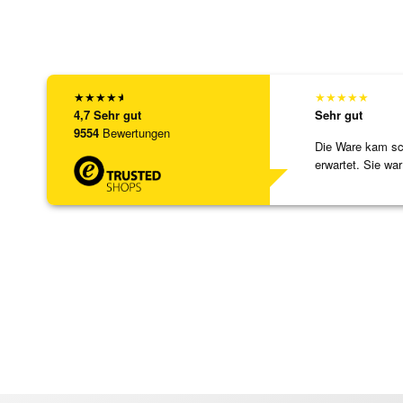
★
★
★
★
★
★
★
★
★
★
4,7
Sehr gut
Sehr gut
9554
Bewertungen
Die Ware kam sch
erwartet. Sie war
verpackt.