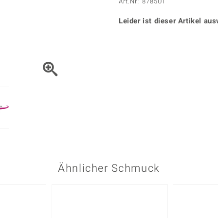
Onyx
Peridot
Art.Nr.: 8785UI
ns
♦ Silberhalsketten
TPC
Rhodolith
Spektro
k
♦ Silberohrringe
Leider ist dieser Artikel aus
Trends & Classics
Türkis
Turmal
♦ Silberanhänger
Vitale Minerale
n
Platinschmuck
Blau
Grün
Ähnlicher Schmuck