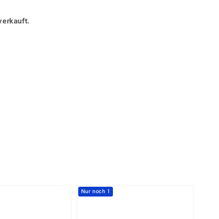
Perle
Ringgröße ermitteln
lith
Spinell
verkauft.
in
Zirkon
Gelb
Nur noch 1
-30%