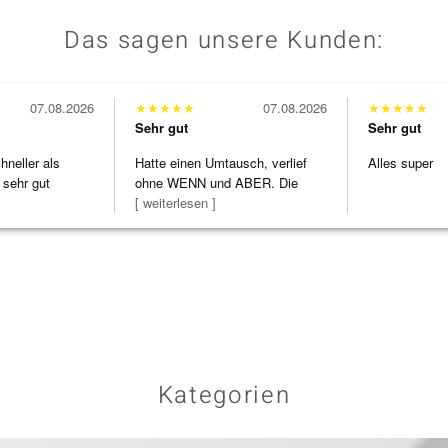
Das sagen unsere Kunden:
07.08.2026
★
★
★
★
★
07.08.2026
★
★
★
★
★
Sehr gut
Sehr gut
neller als
Hatte einen Umtausch, verlief
Alles super
 sehr gut
ohne WENN und ABER. Die
Schmuckstücke h
[ weiterlesen ]
Kategorien