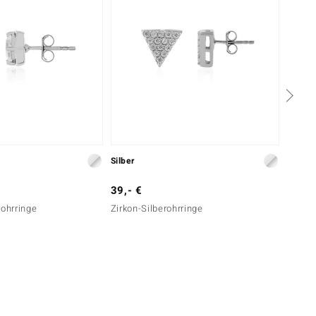
Silber
Silber
39,- €
99,- 
rohrringe
Zirkon-Silberohrringe
Zirkon