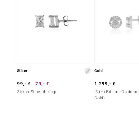
Silber
Gold
99,- €
79,- €
1.299,- €
Zirkon-Silberohrringe
I3 (H) Brillant-Goldohr
Gold)