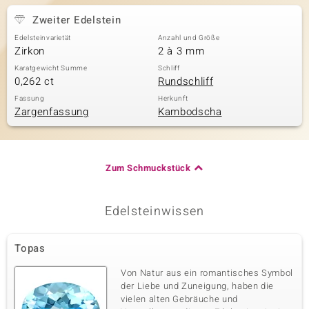
Zweiter Edelstein
Edelsteinvarietät
Anzahl und Größe
Zirkon
2 à 3 mm
Karatgewicht Summe
Schliff
0,262 ct
Rundschliff
Fassung
Herkunft
Zargenfassung
Kambodscha
Zum Schmuckstück
Edelsteinwissen
Topas
Von Natur aus ein romantisches Symbol
der Liebe und Zuneigung, haben die
vielen alten Gebräuche und