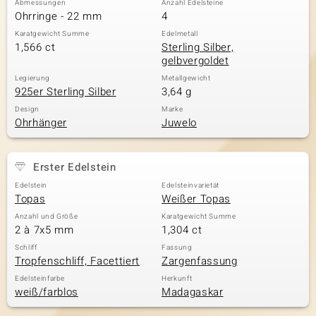
Abmessungen
Anzahl Edelsteine
Ohrringe - 22 mm
4
Karatgewicht Summe
Edelmetall
1,566 ct
Sterling Silber,
& Classics
gelbvergoldet
Minerale
Legierung
Metallgewicht
925er Sterling Silber
3,64 g
Design
Marke
Ohrhänger
Juwelo
Erster Edelstein
Edelstein
Edelsteinvarietät
Topas
Weißer Topas
Anzahl und Größe
Karatgewicht Summe
2 à 7x5 mm
1,304 ct
Schliff
Fassung
Tropfenschliff, Facettiert
Zargenfassung
Edelsteinfarbe
Herkunft
weiß/farblos
Madagaskar