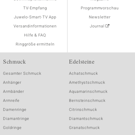
TV-Empfang
Programmvorschau
Juwelo-Smart-TV App
Newsletter
Versandinformationen
Journal
Hilfe & FAQ
Ringgröße ermitteln
Schmuck
Edelsteine
Gesamter Schmuck
Achatschmuck
Anhänger
Amethystschmuck
Armbänder
Aquamarinschmuck
Armreife
Bernsteinschmuck
Damenringe
Citrinschmuck
Diamantringe
Diamantschmuck
Goldringe
Granatschmuck