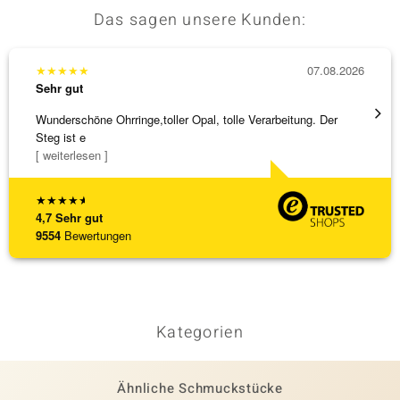
Das sagen unsere Kunden:
★
★
★
★
★
07.08.2026
★
★
★
Sehr gut
Sehr g
Wunderschöne Ohrringe,toller Opal, tolle Verarbeitung. Der
Die Wa
Steg ist e
[ weiterlesen ]
★
★
★
★
★
4,7
Sehr gut
9554
Bewertungen
Kategorien
Ähnliche Schmuckstücke