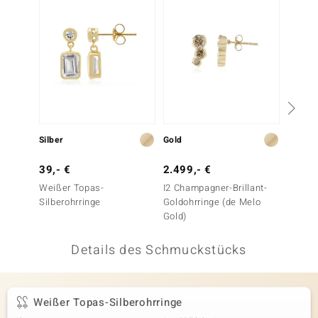
 JUWELO
remonti
uca
no Collection
ENTS BY DE MELO
Silber
Gold
Silber
va
39,- €
2.499,- €
149,-
Weißer Topas-
I2 Champagner-Brillant-
Weißer
otenier
Silberohrringe
Goldohrringe (de Melo
Silbero
Gold)
 1894 Collection
Details des Schmuckstücks
ana
Weißer Topas-Silberohrringe