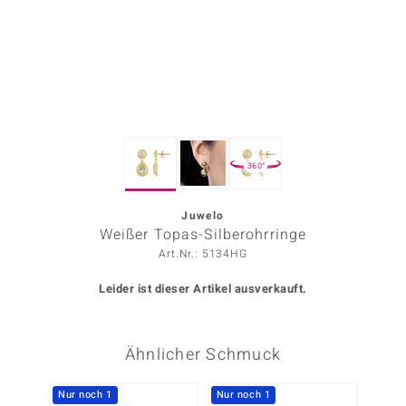
ors Edition
ana
Prince Designs
360°
o
Chic
Juwelo
Weißer Topas-Silberohrringe
insell
Art.Nr.: 5134HG
n Vogue
Leider ist dieser Artikel ausverkauft.
 Show
Ähnlicher Schmuck
o Paraíso
Classics
Nur noch 1
Nur noch 1