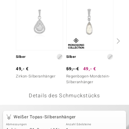
 JUWELO
remonti
uca
no Collection
ENTS BY DE MELO
Silber
Silber
Silber
va
49,- €
59,- €
49,- €
49,- 
Zirkon-Silberanhänger
Regenbogen-Mondstein-
Zirkon
otenier
Silberanhänger
 1894 Collection
Details des Schmuckstücks
ana
Weißer Topas-Silberanhänger
Abmessungen
Anzahl Edelsteine