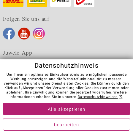
Folgen Sie uns auf
Juwelo App
Datenschutzhinweis
Um Ihnen ein optimales Einkaufserlebnis zu ermöglichen, passende
Werbung anzuzeigen und die Websitefunktionalität zu messen,
verwenden wir und unsere Dienstleister Cookies. Sie können durch den
Karriere
AGB
Datenschutz
Cookies
Impressum
Klick auf „Akzeptieren“ der Verwendung aller Cookies zustimmen oder
Kontakt
Vertrag widerrufen
ablehnen
. Ihre Einwilligung können Sie jederzeit widerrufen. Weitere
Informationen erhalten Sie in unseren
Datenschutzhinweisen
.
Visit our stores in other countries:
Alle akzeptieren
© Juwelo Deutschland GmbH (ein Tochterunternehmen der elumeo
bearbeiten
SE)