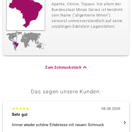
Apatite, Citrine, Topase. Vor allem der
Bundesstaat Minas Gerais ist berühmt,
sein Name ("allgemeine Minen")
verweist unmissverständlich auf seine
unzähligen Edelstein-Lagerstätten.
Zum Schmuckstück
Das sagen unsere Kunden:
★
★
★
★
★
08.08.2026
★
★
★
Sehr gut
Sehr g
Immer wieder schöne Erlebnisse mit neuem Schmuck
Schöne