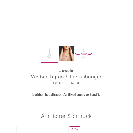
ors Edition
ana
Prince Designs
360°
o
Chic
Juwelo
Weißer Topas-Silberanhänger
insell
Art.Nr.: 3168BD
n Vogue
Leider ist dieser Artikel ausverkauft.
 Show
Ähnlicher Schmuck
o Paraíso
Classics
-17%
-20%