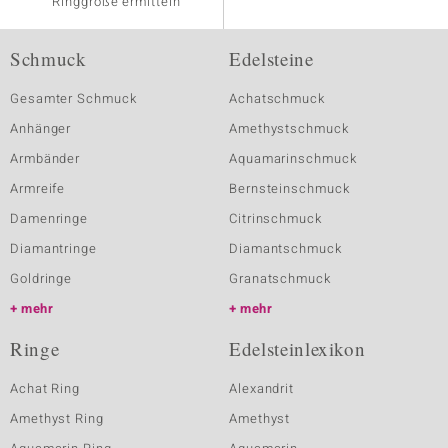
Ringgröße ermitteln
Schmuck
Edelsteine
Gesamter Schmuck
Achatschmuck
Anhänger
Amethystschmuck
Armbänder
Aquamarinschmuck
Armreife
Bernsteinschmuck
Damenringe
Citrinschmuck
Diamantringe
Diamantschmuck
Goldringe
Granatschmuck
mehr
mehr
Ringe
Edelsteinlexikon
Achat Ring
Alexandrit
Amethyst Ring
Amethyst