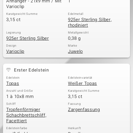
Anhänger - 21x9 mm / Mit
1
Varioclip
Karatgewicht Summe
Edelmetall
3,15 ct
925er Sterling Silber,
& Classics
rhodiniert
Minerale
Legierung
Metallgewicht
925er Sterling Silber
0,38 g
Design
Marke
Varioclip
Juwelo
Erster Edelstein
Edelstein
Edelsteinvarietät
Topas
Weißer Topas
Anzahl und Größe
Karatgewicht Summe
1 à 10x8 mm
3,15 ct
Schliff
Fassung
Tropfenförmiger
Zargenfassung
Schachbrettschliff,
Facettiert
Edelsteinfarbe
Herkunft