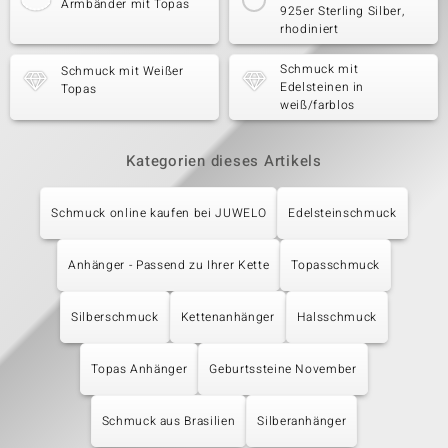
Armbänder mit Topas
925er Sterling Silber,
rhodiniert
Schmuck mit
Schmuck mit Weißer
Edelsteinen in
Topas
weiß/farblos
Kategorien dieses Artikels
Schmuck online kaufen bei JUWELO
Edelsteinschmuck
Anhänger - Passend zu Ihrer Kette
Topasschmuck
Silberschmuck
Kettenanhänger
Halsschmuck
Topas Anhänger
Geburtssteine November
Schmuck aus Brasilien
Silberanhänger