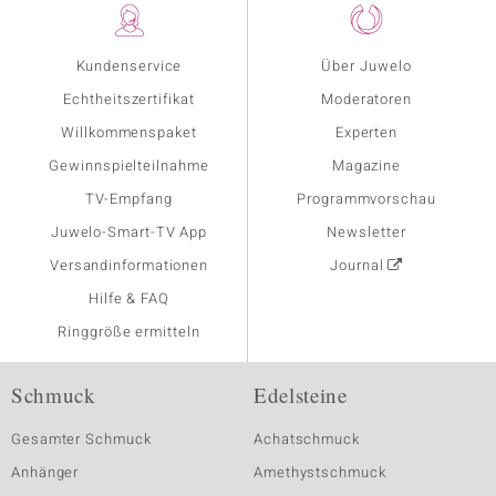
Kundenservice
Über Juwelo
Echtheitszertifikat
Moderatoren
Willkommenspaket
Experten
Gewinnspielteilnahme
Magazine
TV-Empfang
Programmvorschau
Juwelo-Smart-TV App
Newsletter
Versandinformationen
Journal
Hilfe & FAQ
Ringgröße ermitteln
Schmuck
Edelsteine
Gesamter Schmuck
Achatschmuck
Anhänger
Amethystschmuck