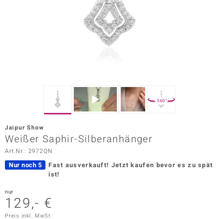
ors Edition
ana
Prince Designs
o
360°
Chic
Jaipur Show
insell
Weißer Saphir-Silberanhänger
Art.Nr.: 2972QN
n Vogue
Nur noch 5
Fast ausverkauft!
Jetzt kaufen bevor es zu spät
 Show
ist!
o Paraíso
nur
129,- €
Classics
Preis inkl. MwSt.