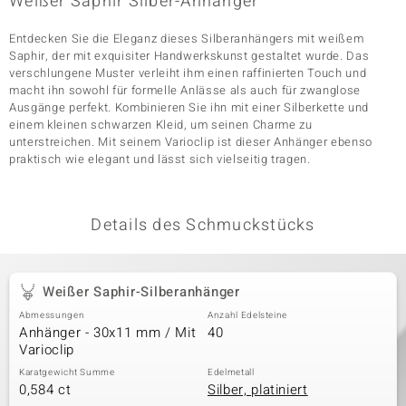
Weißer Saphir Silber-Anhänger
Entdecken Sie die Eleganz dieses Silberanhängers mit weißem
Saphir, der mit exquisiter Handwerkskunst gestaltet wurde. Das
& Classics
verschlungene Muster verleiht ihm einen raffinierten Touch und
macht ihn sowohl für formelle Anlässe als auch für zwanglose
Minerale
Ausgänge perfekt. Kombinieren Sie ihn mit einer Silberkette und
einem kleinen schwarzen Kleid, um seinen Charme zu
unterstreichen. Mit seinem Varioclip ist dieser Anhänger ebenso
praktisch wie elegant und lässt sich vielseitig tragen.
Details des Schmuckstücks
Weißer Saphir-Silberanhänger
Abmessungen
Anzahl Edelsteine
Anhänger - 30x11 mm / Mit
40
Varioclip
Karatgewicht Summe
Edelmetall
0,584 ct
Silber, platiniert