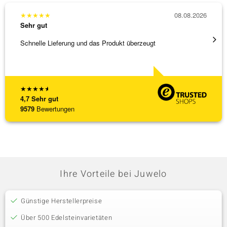
★
★
★
★
★
08.08.2026
★
★
★
Sehr gut
Sehr g
Schnelle Lieferung und das Produkt überzeugt
Immer 
★
★
★
★
★
4,7
Sehr gut
9579
Bewertungen
Ihre Vorteile bei Juwelo
Günstige Herstellerpreise
Über 500 Edelsteinvarietäten