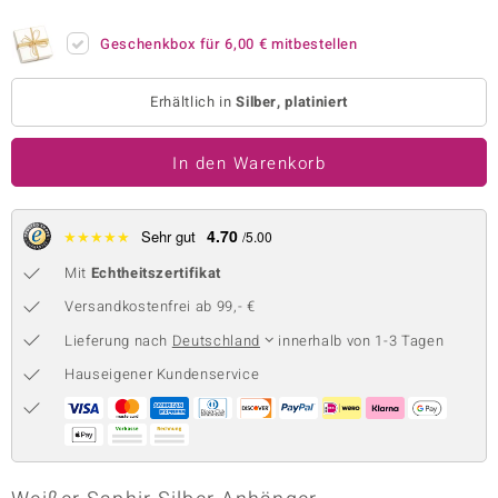
 JUWELO
Geschenkbox für
6,00 €
mitbestellen
remonti
Erhältlich in
Silber, platiniert
uca
In den Warenkorb
no Collection
ENTS BY DE MELO
4.70
★
★
★
★
★
Sehr gut
/5.00
va
Mit
Echtheitszertifikat
otenier
Versandkostenfrei ab 99,- €
Lieferung nach
Deutschland
innerhalb von 1-3 Tagen
 1894 Collection
Hauseigener Kundenservice
ana