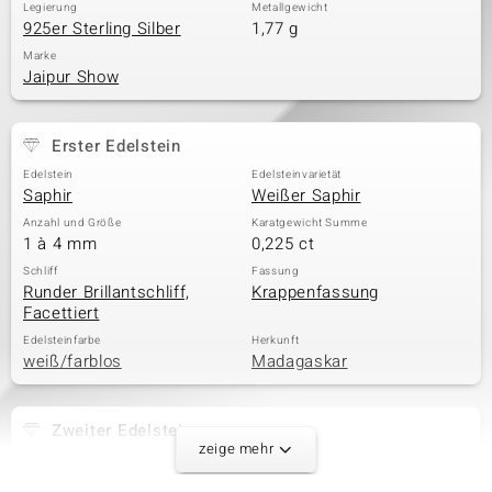
Legierung
Metallgewicht
925er Sterling Silber
1,77 g
Marke
Jaipur Show
Erster Edelstein
Edelstein
Edelsteinvarietät
Saphir
Weißer Saphir
Anzahl und Größe
Karatgewicht Summe
1 à 4 mm
0,225 ct
Schliff
Fassung
Runder Brillantschliff,
Krappenfassung
Facettiert
Edelsteinfarbe
Herkunft
weiß/farblos
Madagaskar
Zweiter Edelstein
zeige mehr
Edelsteinvarietät
Anzahl und Größe
Zirkon
8 à 1,2 mm