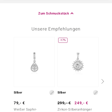
Zum Schmuckstück
Unsere Empfehlungen
-17%
Silber
Silber
Silber
79,- €
299,- €
249,- €
79,- 
Weißer Saphir-
Zirkon-Silberanhänger
Zirkon