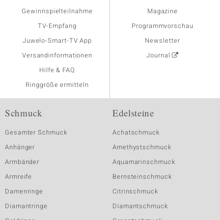
Gewinnspielteilnahme
Magazine
TV-Empfang
Programmvorschau
Juwelo-Smart-TV App
Newsletter
Versandinformationen
Journal
Hilfe & FAQ
Ringgröße ermitteln
Schmuck
Edelsteine
Gesamter Schmuck
Achatschmuck
Anhänger
Amethystschmuck
Armbänder
Aquamarinschmuck
Armreife
Bernsteinschmuck
Damenringe
Citrinschmuck
Diamantringe
Diamantschmuck