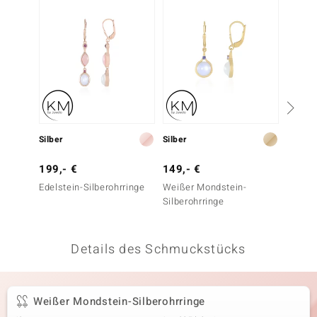
 JUWELO
remonti
uca
no Collection
ENTS BY DE MELO
Silber
Silber
Silber
va
199,- €
149,- €
149,-
Edelstein-Silberohrringe
Weißer Mondstein-
Pfirsi
otenier
Silberohrringe
Silbero
 1894 Collection
Details des Schmuckstücks
ana
Weißer Mondstein-Silberohrringe