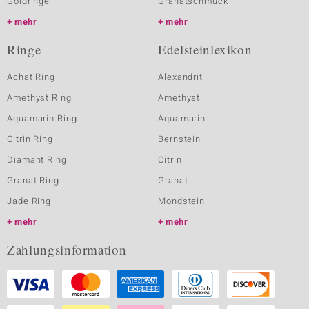
Goldringe
Granatschmuck
mehr
mehr
Ringe
Edelsteinlexikon
Achat Ring
Alexandrit
Amethyst Ring
Amethyst
Aquamarin Ring
Aquamarin
Citrin Ring
Bernstein
Diamant Ring
Citrin
Granat Ring
Granat
Jade Ring
Mondstein
mehr
mehr
Zahlungsinformation