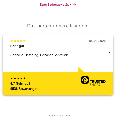
Zum Schmuckstück
Das sagen unsere Kunden:
★
★
★
★
★
06.08.2026
★
★
★
Sehr gut
Sehr g
Schnelle Lieferung. Schöner Schmuck
Bin ja
★
★
★
★
★
4,7
Sehr gut
9538
Bewertungen