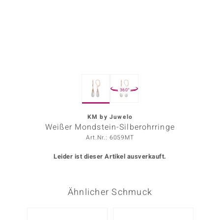
ors Edition
ana
Prince Designs
360°
o
Chic
KM by Juwelo
Weißer Mondstein-Silberohrringe
insell
Art.Nr.: 6059MT
n Vogue
Leider ist dieser Artikel ausverkauft.
 Show
Ähnlicher Schmuck
o Paraíso
Classics
Nur n