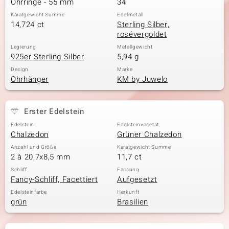
Ohrringe - 55 mm
34
Karatgewicht Summe
Edelmetall
14,724 ct
Sterling Silber,
rosévergoldet
& Classics
Legierung
Metallgewicht
925er Sterling Silber
5,94 g
Minerale
Design
Marke
Ohrhänger
KM by Juwelo
Erster Edelstein
Edelstein
Edelsteinvarietät
Chalzedon
Grüner Chalzedon
Anzahl und Größe
Karatgewicht Summe
2 à 20,7x8,5 mm
11,7 ct
Schliff
Fassung
Fancy-Schliff, Facettiert
Aufgesetzt
Edelsteinfarbe
Herkunft
grün
Brasilien