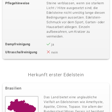
Pflegehinweise
Steine verblassen, wenn sie starkem
Zirkon
28 à 1,5 mm
Licht / Hitze ausgesetzt sind; die
Karatgewicht Summe
Schliff
Edelsteine nicht unnötig lange diesen
0,504 ct
Rundschliff
Bedingungen aussetzen. Edelstein-
Schmuck vor dem Sport, Garten- oder
Fassung
Herkunft
Krappenfassung
Kambodscha
Hausarbeit ablegen. Einzeln
aufbewahren, um Kratzer zu
vermeiden.
Dampfreinigung
ja
Ultraschallreinigung
nein
Herkunft erster Edelstein
Brasilien
Das Land bietet eine unglaubliche
Vielfalt an Edelsteinen wie Amethyste,
Apatite, Citrine, Topase. Vor allem der
Bundesstaat Minas Gerais ist berühmt,