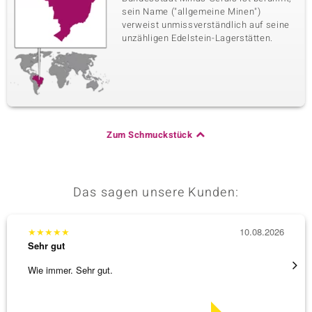
sein Name ("allgemeine Minen")
verweist unmissverständlich auf seine
unzähligen Edelstein-Lagerstätten.
Zum Schmuckstück
Das sagen unsere Kunden:
★
★
★
★
★
10.08.2026
★
★
★
Sehr gut
Sehr g
Wie immer. Sehr gut.
sehr s