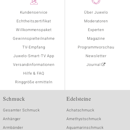
Kundenservice
Über Juwelo
Echtheitszertifikat
Moderatoren
Willkommenspaket
Experten
Gewinnspielteilnahme
Magazine
TV-Empfang
Programmvorschau
Juwelo-Smart-TV App
Newsletter
Versandinformationen
Journal
Hilfe & FAQ
Ringgröße ermitteln
Schmuck
Edelsteine
Gesamter Schmuck
Achatschmuck
Anhänger
Amethystschmuck
Armbänder
Aquamarinschmuck