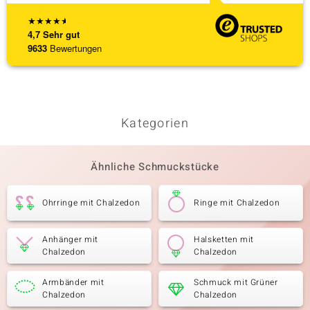
★
★
★
★
★
4,7
Sehr gut
9633
Bewertungen
Kategorien
Ähnliche Schmuckstücke
Ohrringe mit Chalzedon
Ringe mit Chalzedon
Anhänger mit
Halsketten mit
Chalzedon
Chalzedon
Armbänder mit
Schmuck mit Grüner
Chalzedon
Chalzedon