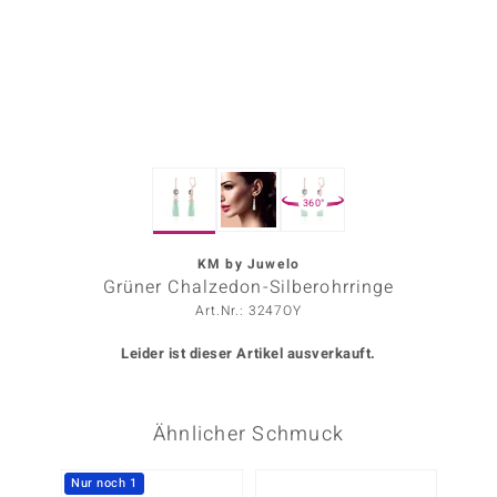
ors Edition
ana
Prince Designs
360°
o
Chic
KM by Juwelo
Grüner Chalzedon-Silberohrringe
insell
Art.Nr.: 3247OY
n Vogue
Leider ist dieser Artikel ausverkauft.
 Show
Ähnlicher Schmuck
o Paraíso
Classics
Nur noch 1