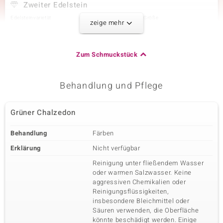
Zweiter Edelstein
Edelsteinvarietät
Anzahl und Größe
zeige mehr
Grüner Maniry-Labradorit
2 à 7 mm
Karatgewicht Summe
Schliff
2,52 ct
Runder Cabochon
Zum Schmuckstück
Fassung
Herkunft
Zargenfassung
Madagaskar
Behandlung und Pflege
Dritter Edelstein
Grüner Chalzedon
Edelsteinvarietät
Anzahl und Größe
Weiße
2 à 5 mm
Behandlung
Färben
Süßwasserzuchtperle
Schliff
Erklärung
Nicht verfügbar
Fassung
Rundschliff
Zargenfassung
Reinigung unter fließendem Wasser
Herkunft
oder warmen Salzwasser. Keine
China
aggressiven Chemikalien oder
Reinigungsflüssigkeiten,
insbesondere Bleichmittel oder
Vierter Edelstein
Säuren verwenden, die Oberfläche
könnte beschädigt werden. Einige
Edelsteinvarietät
Anzahl und Größe