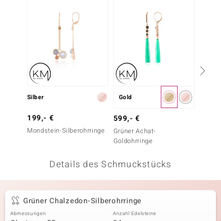
 JUWELO
remonti
uca
no Collection
ENTS BY DE MELO
Silber
Gold
Silber
va
199,- €
199,-
599,- €
Mondstein-Silberohrringe
Edelste
Grüner Achat-
otenier
Goldohrringe
 1894 Collection
Details des Schmuckstücks
ana
Grüner Chalzedon-Silberohrringe
Abmessungen
Anzahl Edelsteine