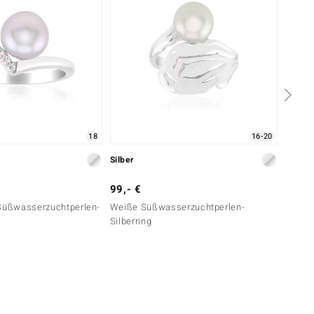
18
16-20
Silber
Silber
99,- €
99,- 
 Süßwasserzuchtperlen-
Weiße Süßwasserzuchtperlen-
Weiße
Silberring
Silber