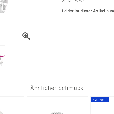
Onyx
Peridot
Art.Nr.: 5979EL
ns
♦ Silberhalsketten
TPC
Rhodolith
Spektro
k
♦ Silberohrringe
Leider ist dieser Artikel aus
Trends & Classics
Türkis
Turmal
♦ Silberanhänger
Vitale Minerale
n
Platinschmuck
Blau
Grün
Ähnlicher Schmuck
Nur noch 1