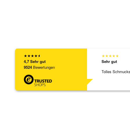
★
★
★
★
★
★
★
★
★
★
4,7
Sehr gut
Sehr gut
9524
Bewertungen
Tolles Schmuck