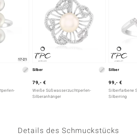
17-21
Silber
Silber
79,- €
99,- €
perlen-
Weiße Süßwasserzuchtperlen-
Silberfarbene
Silberanhänger
Silberring
Details des Schmuckstücks