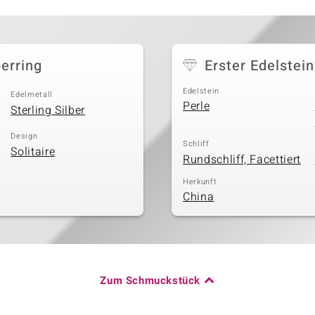
erring
Erster Edelstein
Edelstein
Edelmetall
Perle
Sterling Silber
Design
Schliff
Solitaire
Rundschliff, Facettiert
Herkunft
China
Zum Schmuckstück